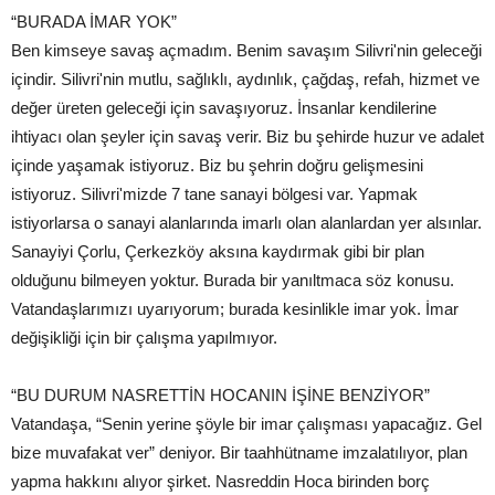
“BURADA İMAR YOK”
Ben kimseye savaş açmadım. Benim savaşım Silivri'nin geleceği
içindir. Silivri'nin mutlu, sağlıklı, aydınlık, çağdaş, refah, hizmet ve
değer üreten geleceği için savaşıyoruz. İnsanlar kendilerine
ihtiyacı olan şeyler için savaş verir. Biz bu şehirde huzur ve adalet
içinde yaşamak istiyoruz. Biz bu şehrin doğru gelişmesini
istiyoruz. Silivri'mizde 7 tane sanayi bölgesi var. Yapmak
istiyorlarsa o sanayi alanlarında imarlı olan alanlardan yer alsınlar.
Sanayiyi Çorlu, Çerkezköy aksına kaydırmak gibi bir plan
olduğunu bilmeyen yoktur. Burada bir yanıltmaca söz konusu.
Vatandaşlarımızı uyarıyorum; burada kesinlikle imar yok. İmar
değişikliği için bir çalışma yapılmıyor.
“BU DURUM NASRETTİN HOCANIN İŞİNE BENZİYOR”
Vatandaşa, “Senin yerine şöyle bir imar çalışması yapacağız. Gel
bize muvafakat ver” deniyor. Bir taahhütname imzalatılıyor, plan
yapma hakkını alıyor şirket. Nasreddin Hoca birinden borç