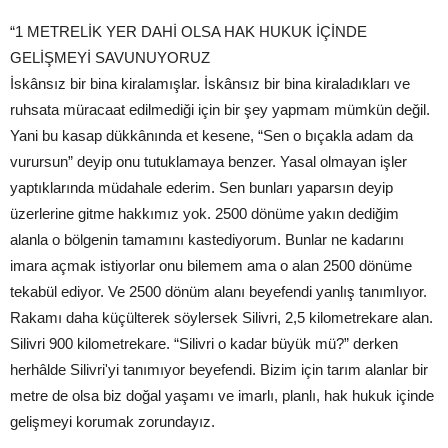
“1 METRELİK YER DAHİ OLSA HAK HUKUK İÇİNDE
GELİŞMEYİ SAVUNUYORUZ
İskânsız bir bina kiralamışlar. İskânsız bir bina kiraladıkları ve
ruhsata müracaat edilmediği için bir şey yapmam mümkün değil.
Yani bu kasap dükkânında et kesene, “Sen o bıçakla adam da
vurursun” deyip onu tutuklamaya benzer. Yasal olmayan işler
yaptıklarında müdahale ederim. Sen bunları yaparsın deyip
üzerlerine gitme hakkımız yok. 2500 dönüme yakın dediğim
alanla o bölgenin tamamını kastediyorum. Bunlar ne kadarını
imara açmak istiyorlar onu bilemem ama o alan 2500 dönüme
tekabül ediyor. Ve 2500 dönüm alanı beyefendi yanlış tanımlıyor.
Rakamı daha küçülterek söylersek Silivri, 2,5 kilometrekare alan.
Silivri 900 kilometrekare. “Silivri o kadar büyük mü?” derken
herhâlde Silivri'yi tanımıyor beyefendi. Bizim için tarım alanlar bir
metre de olsa biz doğal yaşamı ve imarlı, planlı, hak hukuk içinde
gelişmeyi korumak zorundayız.