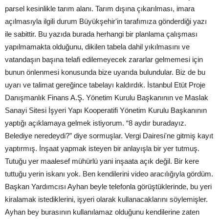
parsel kesinlikle tarım alanı. Tarım dışına çıkarılması, imara
açılmasıyla ilgili durum Büyükşehir'in tarafımıza gönderdiği yazı
ile sabittir. Bu yazıda burada herhangi bir planlama çalışması
yapılmamakta olduğunu, dikilen tabela dahil yıkılmasını ve
vatandaşın başına telafi edilemeyecek zararlar gelmemesi için
bunun önlenmesi konusunda bize uyarıda bulundular. Biz de bu
uyarı ve talimat gereğince tabelayı kaldırdık. İstanbul Etüt Proje
Danışmanlık Finans A.Ş. Yönetim Kurulu Başkanının ve Maslak
Sanayi Sitesi İşyeri Yapı Kooperatifi Yönetim Kurulu Başkanının
yaptığı açıklamaya gelmek istiyorum. “8 aydır buradayız.
Belediye neredeydi?” diye sormuşlar. Vergi Dairesi'ne gitmiş kayıt
yaptırmış. İnşaat yapmak isteyen bir anlayışla bir yer tutmuş.
Tutuğu yer maalesef mühürlü yani inşaata açık değil. Bir kere
tuttuğu yerin iskanı yok. Ben kendilerini video aracılığıyla gördüm.
Başkan Yardımcısı Ayhan beyle telefonla görüştüklerinde, bu yeri
kiralamak istediklerini, işyeri olarak kullanacaklarını söylemişler.
Ayhan bey burasının kullanılamaz olduğunu kendilerine zaten