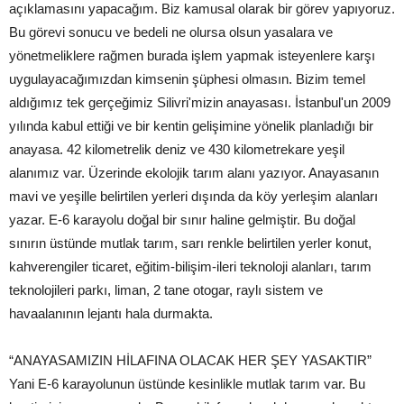
açıklamasını yapacağım. Biz kamusal olarak bir görev yapıyoruz.
Bu görevi sonucu ve bedeli ne olursa olsun yasalara ve
yönetmeliklere rağmen burada işlem yapmak isteyenlere karşı
uygulayacağımızdan kimsenin şüphesi olmasın. Bizim temel
aldığımız tek gerçeğimiz Silivri'mizin anayasası. İstanbul'un 2009
yılında kabul ettiği ve bir kentin gelişimine yönelik planladığı bir
anayasa. 42 kilometrelik deniz ve 430 kilometrekare yeşil
alanımız var. Üzerinde ekolojik tarım alanı yazıyor. Anayasanın
mavi ve yeşille belirtilen yerleri dışında da köy yerleşim alanları
yazar. E-6 karayolu doğal bir sınır haline gelmiştir. Bu doğal
sınırın üstünde mutlak tarım, sarı renkle belirtilen yerler konut,
kahverengiler ticaret, eğitim-bilişim-ileri teknoloji alanları, tarım
teknolojileri parkı, liman, 2 tane otogar, raylı sistem ve
havaalanının lejantı hala durmakta.
“ANAYASAMIZIN HİLAFINA OLACAK HER ŞEY YASAKTIR”
Yani E-6 karayolunun üstünde kesinlikle mutlak tarım var. Bu