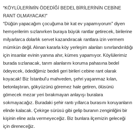
“KÖYLÜLERİMİN ÖDEDİĞİ BEDEL BİRİLERİNİN CEBİNE
RANT OLMAYACAK!”
“Düğün yapacağım çocuğuma bir kat ev yapamıyorum” diyen
hemşerilerim sızlanırken buraya büyük rantlar getirecek, birilerine
milyarlarca dolarlık servet kazandıracak rantlara izin vermem
mümkün değil. Alınan kararla köy yerleşim alanları sınırlandırıldığı
için insanlar evinin yanına ahır, kümes yapamıyor. Köylülerimiz
burada sızlanacak, tarım alanlarını koruma pahasına bedel
ödeyecek, ödediğimiz bedeli geri birileri cebine rant olarak
koyacak! Biz İstanbul'u mahveden, şehri yaşanmaz kılan,
betonlaştıran, gökyüzünü göremez hale getiren, ölüsünü
gömecek mezar yeri bırakmayan anlayışı buralara
sokmayacağız. Buradaki şehir rantı yıllarca burasını koruyanların
elinde kalacak. Çekirge sürüsü gibi gelip buranın zenginliğini bir
kişinin eline asla vermeyeceğiz. Biz bunlara ilçemizin geleceği
için direneceğiz.