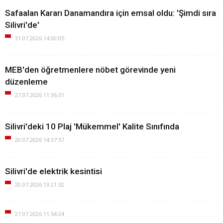
Safaalan Kararı Danamandıra için emsal oldu: 'Şimdi sıra
Silivri'de'
31.07.2026 14:00:05
MEB'den öğretmenlere nöbet görevinde yeni
düzenleme
27.07.2026 11:36:31
Silivri'deki 10 Plaj 'Mükemmel' Kalite Sınıfında
20.07.2026 14:37:57
Silivri'de elektrik kesintisi
20.07.2026 13:21:32
27.07.2026 11:54:24