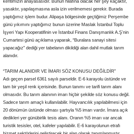
kentimizin anayasasıdır. Bunun hilafına olacak her şey kaçaktır,
yasaktır, yapılaşmasına asla izin verilmemesi gerekir. Burada
yaptığımız işlem budur. Alipaşa bölgesinde geçtiğimiz Perşembe
günü yıkımını yaptığımız bunun üzerine Maslak İstanbul Toplu
İşyeri Yapı Kooperatifinin ve İstanbul Finans Danışmanlık A.Ş'nin
Cumartesi günü açıklama yaparak, “Buralara sanayi sitesi
yapacağız” dediği yer tabelanın dikildiği alan dahil mutlak tarım
alanıdır.
“TARIM ALANIDIR VE İMARI SÖZ KONUSU DEĞİLDİR”
Adı geçen parsel 6361 sayılı parseldir. E-6 karayolu üstünde ve
tam bir yeşil renk içerisinde. Bunun tanımı ve tarifi tarım alanı
olmasıdır. Bu tarım alanının imarı hiçbir şekilde söz konusu değil.
Sadece tarım amaçlı kullanılabilir. Hayvancılık yapılabilmesi için
20 dönümün üstünde olması şartıyla %5 imarı vardır. İmara açık
dedikleri yer günübirlik tesis alanı. Oranın %5 imarı var ancak
turistik tesisler, otel, kafeler yapılabilir. E-6 karayolunun etrafı
hizmet sektörlerini geliştirecek bir alan olarak tanımlanmıştır.