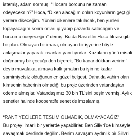
istemiş, adam sormuş, “Hocam borcunu ne zaman
ödeyeceksin?” Hoca, “Diken alacağım onları koyunların geçtiği
yerlere dikeceğim. Yünleri dikenlere takılacak, ben yünleri
toplayacağım sonra onları ip yapıp pazarda satacağım ve
borcumu ödeyeceğim” demiş. Bu da Nasrettin Hoca fıkrası gibi
bir plan. Olmayan bir imara, olmayan bir işyerine böyle
anlaşmalar yaparak insanları yanıltıyorlar. Kuzuların yünü misali
doğmamış bir çocuğa don biçerek, “Bu kadar dükkan veririm”
deyip muvafakat almaya kalkışmaları bu işin ne kadar
samimiyetsiz olduğunun en güzel belgesi. Daha da vahim olan
kimsenin haberinin olmadığı bu proje üzerinden vatandaştan
ödeme almışlar. Vatandaşımız 30 bin TL'sini peşin vermiş. Aylık
senetler halinde kooperatife senet de imzalamış.
“RANTİYECİLERE TESLİM OLMADIK, OLMAYACAĞIZ”
Bu projeyi imarlı bir yerlerde yapabilirler. Ben Silivri'de kimseyle
savaşmak derdinde değilim. Benim savaşım aydınlık bir Silivri