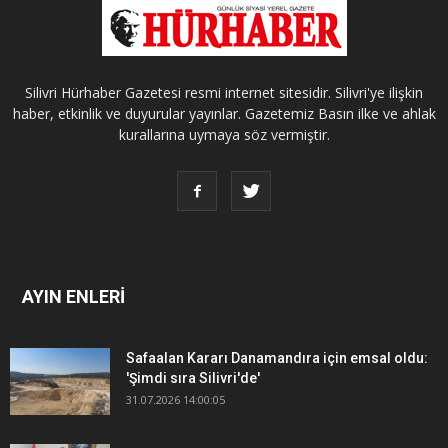
Silivri Hürhaber Gazetesi resmi internet sitesidir. Silivri'ye ilişkin
haber, etkinlik ve duyurular yayınlar. Gazetemiz Basın ilke ve ahlak
kurallarına uymaya söz vermiştir.
AYIN ENLERİ
Safaalan Kararı Danamandıra için emsal oldu:
'Şimdi sıra Silivri'de'
31.07.2026 14:00:05