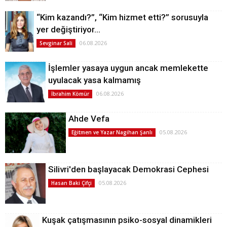
“Kim kazandı?”, “Kim hizmet etti?” sorusuyla
yer değiştiriyor…
06.08.2026
Sevginar Sali
İşlemler yasaya uygun ancak memlekette
uyulacak yasa kalmamış
06.08.2026
İbrahim Kömür
Ahde Vefa
05.08.2026
Eğitmen ve Yazar Nagihan Şanlı
Silivri'den başlayacak Demokrasi Cephesi
05.08.2026
Hasan Baki Çifçi
Kuşak çatışmasının psiko-sosyal dinamikleri