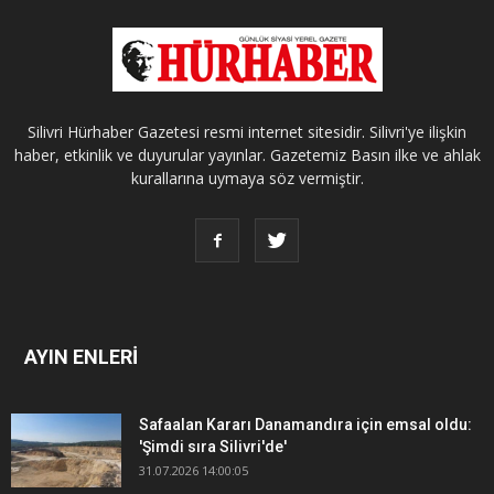
Silivri Hürhaber Gazetesi resmi internet sitesidir. Silivri'ye ilişkin
haber, etkinlik ve duyurular yayınlar. Gazetemiz Basın ilke ve ahlak
kurallarına uymaya söz vermiştir.
AYIN ENLERİ
Safaalan Kararı Danamandıra için emsal oldu:
'Şimdi sıra Silivri'de'
31.07.2026 14:00:05