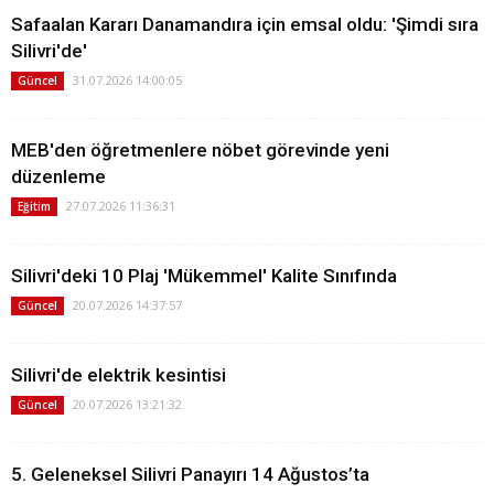
Safaalan Kararı Danamandıra için emsal oldu: 'Şimdi sıra
Silivri'de'
31.07.2026 14:00:05
Güncel
MEB'den öğretmenlere nöbet görevinde yeni
düzenleme
27.07.2026 11:36:31
Eğitim
Silivri'deki 10 Plaj 'Mükemmel' Kalite Sınıfında
20.07.2026 14:37:57
Güncel
Silivri'de elektrik kesintisi
20.07.2026 13:21:32
Güncel
5. Geleneksel Silivri Panayırı 14 Ağustos’ta