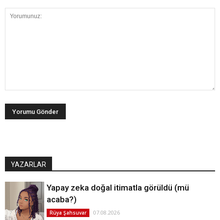
YAZARLAR
Yapay zeka doğal itimatla görüldü (mü
acaba?)
07.08.2026
Rüya Şahsuvar