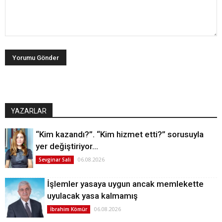
YAZARLAR
“Kim kazandı?”. “Kim hizmet etti?” sorusuyla
yer değiştiriyor…
06.08.2026
Sevginar Sali
İşlemler yasaya uygun ancak memlekette
uyulacak yasa kalmamış
06.08.2026
İbrahim Kömür