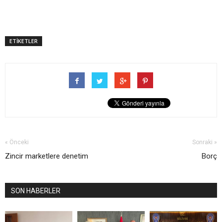
ETİKETLER
« Önceki
Sonraki »
Zincir marketlere denetim
Borç
SON HABERLER