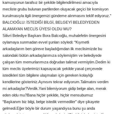
kamuoyunun tarafsız bir şekilde bilgilendirilmesi amacıyla
mecliste grubu bulunan partilerden oluşacak geçici bir komisyon
kurulmasıyla ilgili önergemizi gündeme alınmasını teklif ediyoruz.”
BALCIOĞLU: İSTEDİĞİ BİLGİ, BELGEYİ BELEDİYEDEN
ALAMAYAN MECLİS ÜYESİ OLDU MU?
Silivri Belediye Başkanı Bora Balcıoğlu, muhalefetin önergesini
oylamaya sunmadan evvel şunları söyledi: “Kıymetli
arkadaşlarım ben göreve başladığımdan ilk meclisimizde bu
salondaki bütün arkadaşlarımıza söylemiştim ve belediyede
çalışan tüm memurlarımıza doğrudan talimat vermiştim.Dedim ki
tüm meclis üyelerimizi kapsayacak şekilde yasal çerçevede
istedikleri tüm bilgilere ulaşmaları için gereken kolaylığı
kendilerine gösteriniz.Aynısını tekrar ediyorum.Talimatını verdim
mi arkadaşlar?Verdik.Yani bilemiyorum gidip belge alan, merak
eden oldu mu?Bana hiçbir şekilde, hiçbir mensubumuz
“Başkanım biz bilgi, belge istedik vermediler” diye şikayete
gelmedi.Eğer böyle bir durum yaşandıysa bunu şu anda