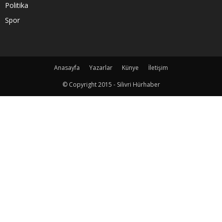
Politika
Spor
Anasayfa
Yazarlar
Künye
İletişim
© Copyright 2015 - Silivri Hürhaber