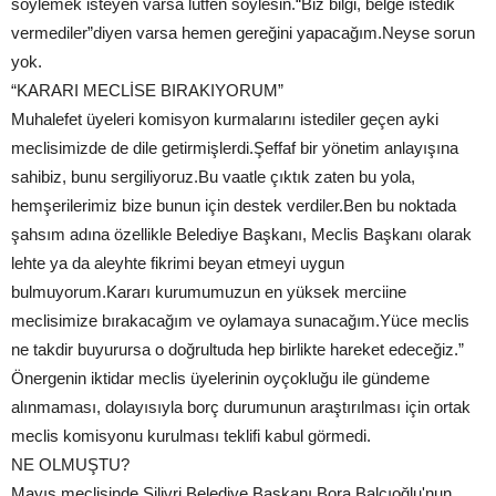
söylemek isteyen varsa lütfen söylesin.“Biz bilgi, belge istedik
vermediler”diyen varsa hemen gereğini yapacağım.Neyse sorun
yok.
“KARARI MECLİSE BIRAKIYORUM”
Muhalefet üyeleri komisyon kurmalarını istediler geçen ayki
meclisimizde de dile getirmişlerdi.Şeffaf bir yönetim anlayışına
sahibiz, bunu sergiliyoruz.Bu vaatle çıktık zaten bu yola,
hemşerilerimiz bize bunun için destek verdiler.Ben bu noktada
şahsım adına özellikle Belediye Başkanı, Meclis Başkanı olarak
lehte ya da aleyhte fikrimi beyan etmeyi uygun
bulmuyorum.Kararı kurumumuzun en yüksek merciine
meclisimize bırakacağım ve oylamaya sunacağım.Yüce meclis
ne takdir buyurursa o doğrultuda hep birlikte hareket edeceğiz.”
Önergenin iktidar meclis üyelerinin oyçokluğu ile gündeme
alınmaması, dolayısıyla borç durumunun araştırılması için ortak
meclis komisyonu kurulması teklifi kabul görmedi.
NE OLMUŞTU?
Mayıs meclisinde Silivri Belediye Başkanı Bora Balcıoğlu'nun