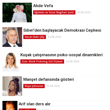
Ahde Vefa
05.08.2026
Eğitmen ve Yazar Nagihan Şanlı
Silivri'den başlayacak Demokrasi Cephesi
05.08.2026
Hasan Baki Çifçi
Kuşak çatışmasının psiko-sosyal dinamikleri
05.08.2026
Uzm. Klinik Psikolog Gül Dümen
Manşet defansında gösteri
05.08.2026
Rüya Şahsuvar
Arif olan ders alır