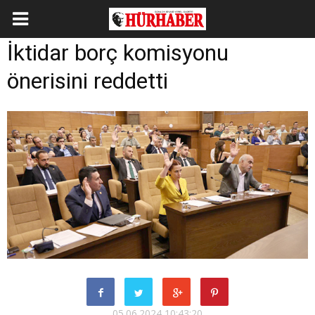
İktidar borç komisyonu
önerisini reddetti
05.06.2024 10:43:20