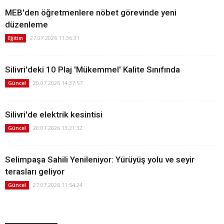
MEB'den öğretmenlere nöbet görevinde yeni
düzenleme
27.07.2026 11:36:31
Eğitim
Silivri'deki 10 Plaj 'Mükemmel' Kalite Sınıfında
20.07.2026 14:37:57
Güncel
Silivri'de elektrik kesintisi
20.07.2026 13:21:32
Güncel
Selimpaşa Sahili Yenileniyor: Yürüyüş yolu ve seyir
terasları geliyor
27.07.2026 11:54:24
Güncel