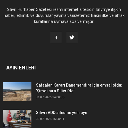
Silivri Hürhaber Gazetesi resmi internet sitesidir. Silivri'ye ilişkin
haber, etkinlik ve duyurular yayınlar. Gazetemiz Basın ilke ve ahlak
kurallarına uymaya söz vermiştir.
AYIN ENLERİ
Safaalan Kararı Danamandıra için emsal oldu:
'Şimdi sıra Silivri'de'
31.07.2026 14:00:05
Silivri ADD ailesine yeni üye
09.07.2026 16:08:01