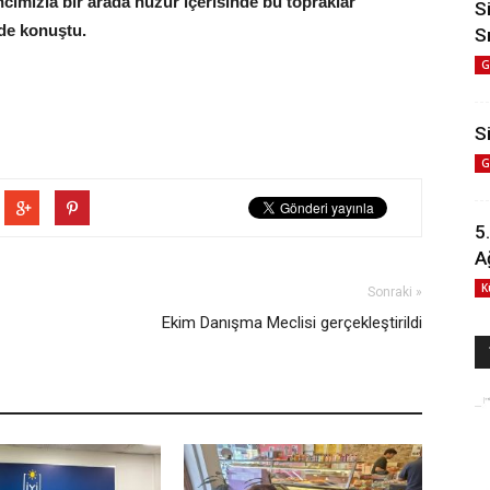
ncımızla bir arada huzur içerisinde bu topraklar
S
de konuştu.
S
G
Si
G
5
A
K
Sonraki »
Ekim Danışma Meclisi gerçekleştirildi