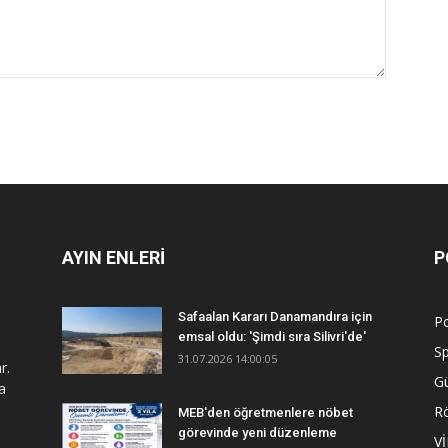
AYIN ENLERİ
P
Safaalan Kararı Danamandıra için
Po
emsal oldu: 'Şimdi sıra Silivri'de'
S
31.07.2026 14:00:05
r.
G
a
R
MEB'den öğretmenlere nöbet
görevinde yeni düzenleme
V