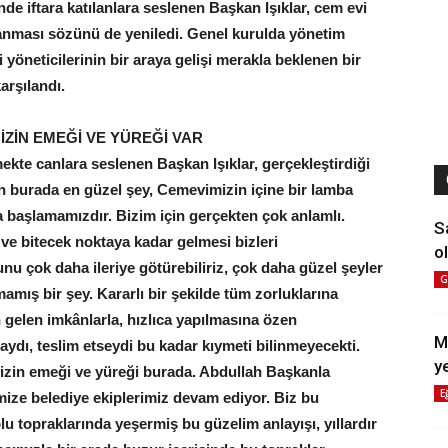
nde iftara katılanlara seslenen Başkan Işıklar, cem evi
lanması sözünü de yeniledi. Genel kurulda yönetim
i yöneticilerinin bir araya gelişi merakla beklenen bir
arşılandı.
İZİN
EMEĞİ VE YÜREĞİ VAR
mekte canlara seslenen Başkan Işıklar, gerçekleştirdiği
 burada en güzel şey, Cemevimizin içine bir lamba
 başlamamızdır. Bizim için gerçekten çok anlamlı.
S
ve bitecek noktaya kadar gelmesi bizleri
ol
nu çok daha ileriye götürebiliriz, çok daha güzel şeyler
G
mamış bir şey. Kararlı bir şekilde tüm zorluklarına
elen imkânlarla, hızlıca yapılmasına özen
M
saydı, teslim etseydi bu kadar kıymeti bilinmeyecekti.
y
mizin emeği ve yüreği burada. Abdullah Başkanla
E
ize belediye ekiplerimiz devam ediyor. Biz bu
olu topraklarında yeşermiş bu güzelim anlayışı, yıllardır