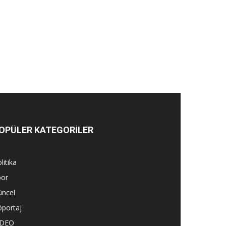
OPÜLER KATEGORİLER
litika
por
üncel
öportaj
İDEO