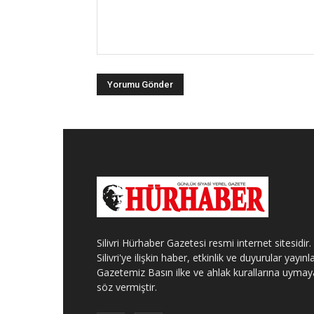
Silivri Hürhaber Gazetesi resmi internet sitesidir.
Silivri'ye ilişkin haber, etkinlik ve duyurular yayınla
Gazetemiz Basın ilke ve ahlak kurallarına uymay
söz vermiştir.