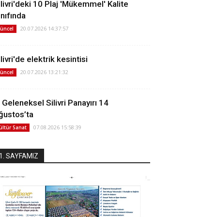
ilivri'deki 10 Plaj 'Mükemmel' Kalite
ınıfında
20.07.2026 14:37:57
üncel
livri'de elektrik kesintisi
20.07.2026 13:21:32
üncel
. Geleneksel Silivri Panayırı 14
ğustos’ta
07.08.2026 15:58:39
ültür Sanat
1. SAYFAMIZ