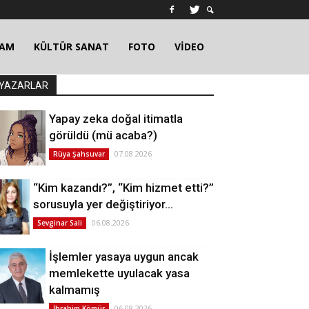
ŞAM
KÜLTÜR SANAT
FOTO
VİDEO
YAZARLAR
Yapay zeka doğal itimatla
görüldü (mü acaba?)
07.08.2026
Rüya Şahsuvar
“Kim kazandı?”, “Kim hizmet etti?”
sorusuyla yer değiştiriyor…
06.08.2026
Sevginar Sali
İşlemler yasaya uygun ancak
memlekette uyulacak yasa
kalmamış
06.08.2026
İbrahim Kömür