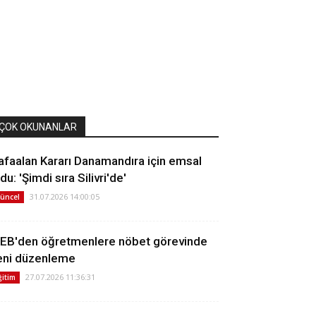
ÇOK OKUNANLAR
afaalan Kararı Danamandıra için emsal
du: 'Şimdi sıra Silivri'de'
31.07.2026 14:00:05
üncel
EB'den öğretmenlere nöbet görevinde
eni düzenleme
27.07.2026 11:36:31
ğitim