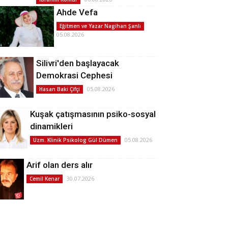
Ahde Vefa
Eğitmen ve Yazar Nagihan Şanlı
05.08.2026
Silivri'den başlayacak
Demokrasi Cephesi
05.08.2026
Hasan Baki Çifçi
Kuşak çatışmasının psiko-sosyal
dinamikleri
05.08.2026
Uzm. Klinik Psikolog Gül Dümen
Arif olan ders alır
30.07.2026
Cemil Kenar