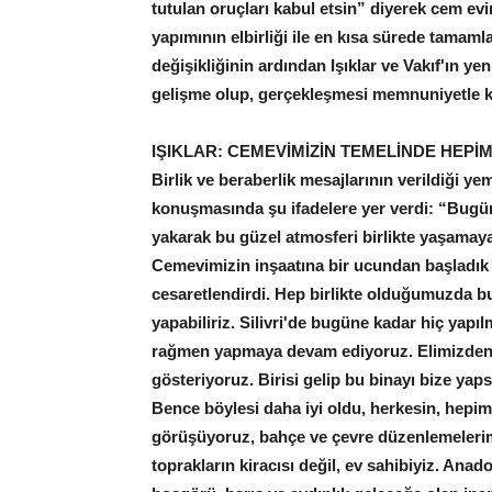
tutulan oruçları kabul etsin” diyerek cem evi
yapımının elbirliği ile en kısa sürede tamam
değişikliğinin ardından Işıklar ve Vakıf'ın yen
gelişme olup, gerçekleşmesi memnuniyetle k
IŞIKLAR: CEMEVİMİZİN
TEMELİNDE HEPİM
Birlik ve beraberlik mesajlarının verildiği ye
konuşmasında şu ifadelere yer verdi: “Bugün
yakarak bu güzel atmosferi birlikte yaşamaya
Cemevimizin inşaatına bir ucundan başladık 
cesaretlendirdi. Hep birlikte olduğumuzda bu
yapabiliriz. Silivri'de bugüne kadar hiç yapıl
rağmen yapmaya devam ediyoruz. Elimizden g
gösteriyoruz. Birisi gelip bu binayı bize yap
Bence böylesi daha iyi oldu, herkesin, hepi
görüşüyoruz, bahçe ve çevre düzenlemelerim
toprakların kiracısı değil, ev sahibiyiz. Anad