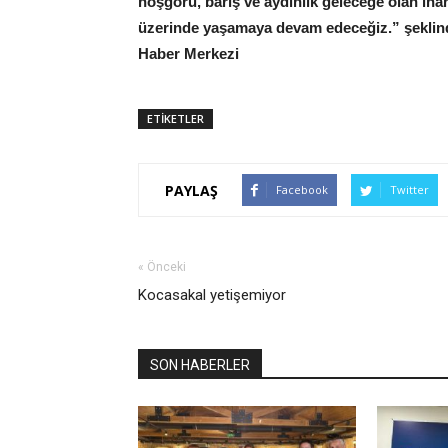
hoşgörü, barış ve aydınlık geleceğe olan ina
üzerinde yaşamaya devam edeceğiz.” şeklin
Haber Merkezi
ETİKETLER
PAYLAŞ
Facebook
Twitter
« Önceki
Kocasakal yetişemiyor
SON HABERLER