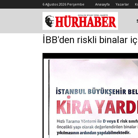
6 Ağustos 2026 Perşembe
Anasayfa
Yazarlar
K
İBB'den riskli binalar i