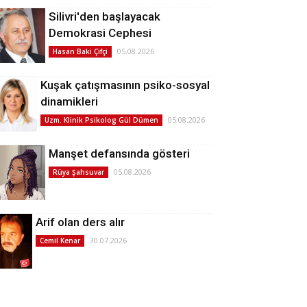
Silivri'den başlayacak
Demokrasi Cephesi
05.08.2026
Hasan Baki Çifçi
Kuşak çatışmasının psiko-sosyal
dinamikleri
05.08.2026
Uzm. Klinik Psikolog Gül Dümen
Manşet defansında gösteri
05.08.2026
Rüya Şahsuvar
Arif olan ders alır
30.07.2026
Cemil Kenar