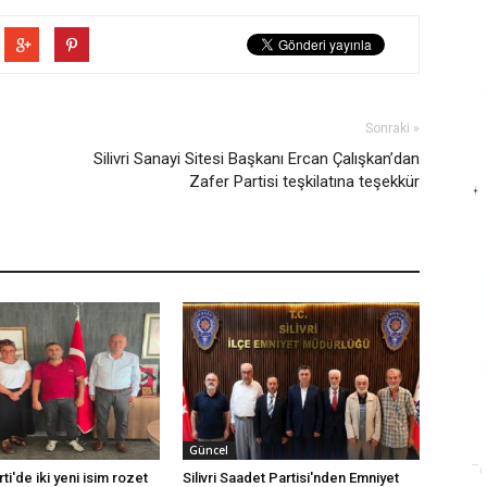
Sonraki »
Silivri Sanayi Sitesi Başkanı Ercan Çalışkan’dan
Zafer Partisi teşkilatına teşekkür
Güncel
rti'de iki yeni isim rozet
Silivri Saadet Partisi'nden Emniyet