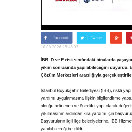
Facebook
Twitter
18.06.2026 15:48:03
İBB, D ve E risk sınıfındaki binalarda yaşaya
yıkım sonrasında yapılabileceğini duyurdu. B
Çözüm Merkezleri aracılığıyla gerçekleştirileb
İstanbul Büyükşehir Belediyesi (İBB), riskli ya
yardımı uygulamasına ilişkin bilgilendirme yapt
olduğu belirlenen ve öncelikli yapı olarak değerl
yıkılmasının ardından kira yardımı için başvurud
Başvuruların ilgili ilçe belediyelerine, İBB Hi
yapılabileceği belirtildi.