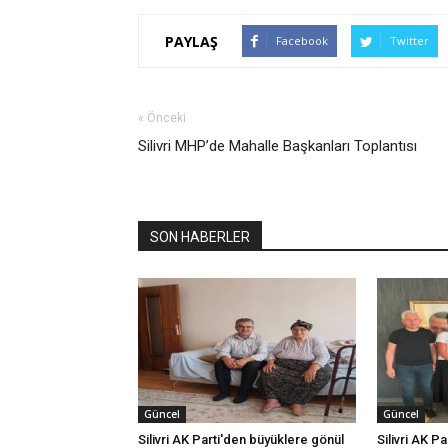
PAYLAŞ
Facebook
Twitter
« Önceki
Silivri MHP’de Mahalle Başkanları Toplantısı
SON HABERLER
Güncel
Güncel
Silivri AK Parti'den büyüklere gönül
Silivri AK Pa