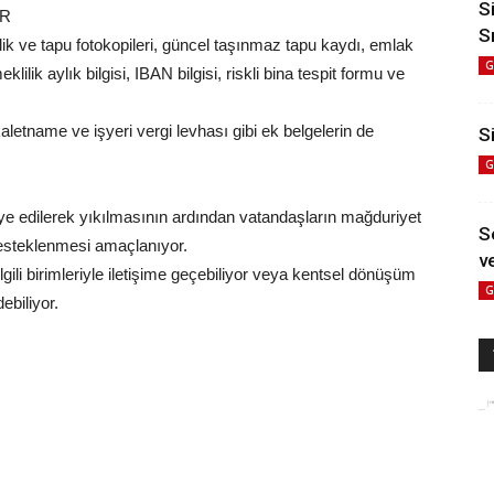
S
OR
S
lik ve tapu fotokopileri, güncel taşınmaz tapu kaydı, emlak
G
ilik aylık bilgisi, IBAN bilgisi, riskli bina tespit formu ve
letname ve işyeri vergi levhası gibi ek belgelerin de
Si
G
liye edilerek yıkılmasının ardından vatandaşların mağduriyet
S
esteklenmesi amaçlanıyor.
ve
lgili birimleriyle iletişime geçebiliyor veya kentsel dönüşüm
G
ebiliyor.