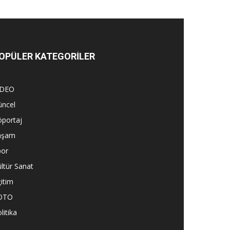
OPÜLER KATEGORİLER
İDEO
üncel
öportaj
aşam
por
ltür Sanat
itim
OTO
litika