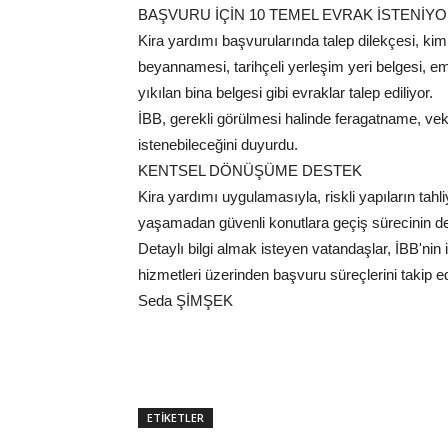
BAŞVURU İÇİN 10 TEMEL EVRAK İSTENİY
Kira yardımı başvurularında talep dilekçesi, kim
beyannamesi, tarihçeli yerleşim yeri belgesi, emekl
yıkılan bina belgesi gibi evraklar talep ediliyor.
İBB, gerekli görülmesi halinde feragatname, veka
istenebileceğini duyurdu.
KENTSEL DÖNÜŞÜME DESTEK
Kira yardımı uygulamasıyla, riskli yapıların tah
yaşamadan güvenli konutlara geçiş sürecinin d
Detaylı bilgi almak isteyen vatandaşlar, İBB'nin i
hizmetleri üzerinden başvuru süreçlerini takip ed
Seda ŞİMŞEK
ETİKETLER