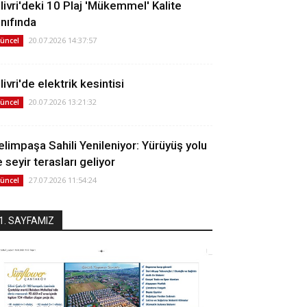
ilivri'deki 10 Plaj 'Mükemmel' Kalite
ınıfında
20.07.2026 14:37:57
üncel
livri'de elektrik kesintisi
20.07.2026 13:21:32
üncel
elimpaşa Sahili Yenileniyor: Yürüyüş yolu
 seyir terasları geliyor
27.07.2026 11:54:24
üncel
1. SAYFAMIZ