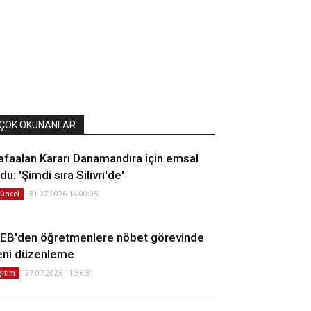
ÇOK OKUNANLAR
afaalan Kararı Danamandıra için emsal
du: 'Şimdi sıra Silivri'de'
31.07.2026 14:00:05
üncel
EB'den öğretmenlere nöbet görevinde
eni düzenleme
27.07.2026 11:36:31
ğitim