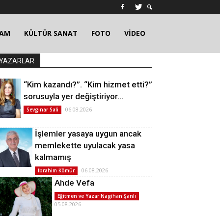
ŞAM
KÜLTÜR SANAT
FOTO
VİDEO
YAZARLAR
“Kim kazandı?”. “Kim hizmet etti?”
sorusuyla yer değiştiriyor…
06.08.2026
Sevginar Sali
İşlemler yasaya uygun ancak
memlekette uyulacak yasa
kalmamış
06.08.2026
İbrahim Kömür
Ahde Vefa
Eğitmen ve Yazar Nagihan Şanlı
05.08.2026