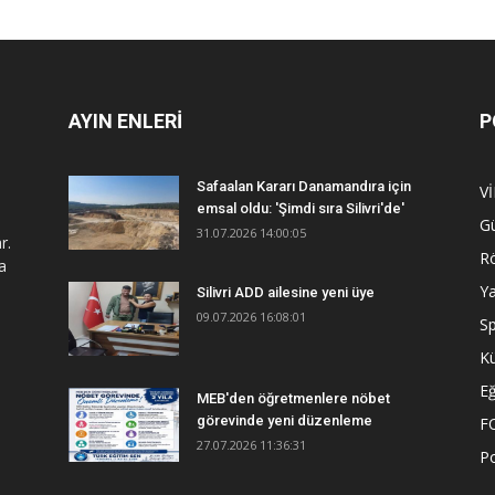
AYIN ENLERİ
P
Safaalan Kararı Danamandıra için
V
emsal oldu: 'Şimdi sıra Silivri'de'
G
31.07.2026 14:00:05
r.
R
a
Y
Silivri ADD ailesine yeni üye
09.07.2026 16:08:01
S
Kü
Eğ
MEB'den öğretmenlere nöbet
görevinde yeni düzenleme
F
27.07.2026 11:36:31
Po