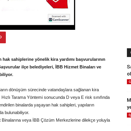
n hak sahiplerine yönelik kira yardımı başvurularının
S
aşvurular ilçe belediyeleri, İBB Hizmet Binaları ve
ol
iliyor.
G
pıların dönüşüm sürecinde vatandaşlara sağlanan kira
ı. Hızlı Tarama Yöntemi sonucunda D veya E risk sınıfında
M
endirilen binalarda yaşayan hak sahipleri, yapıların
y
a bulunabiliyor.
E
zmet Binalarına veya İBB Çözüm Merkezlerine dilekçe yoluyla