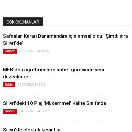
ÇOK OKUNANLAR
Safaalan Kararı Danamandıra için emsal oldu: 'Şimdi sıra
Silivri'de'
31.07.2026 14:00:05
Güncel
MEB'den öğretmenlere nöbet görevinde yeni
düzenleme
27.07.2026 11:36:31
Eğitim
Silivri'deki 10 Plaj 'Mükemmel' Kalite Sınıfında
20.07.2026 14:37:57
Güncel
Silivri'de elektrik kesintisi