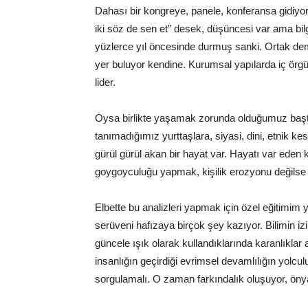
Dahası bir kongreye, panele, konferansa gidiyor
iki söz de sen et” desek, düşüncesi var ama bilg
yüzlerce yıl öncesinde durmuş sanki. Ortak demo
yer buluyor kendine. Kurumsal yapılarda iç örgü
lider.
Oysa birlikte yaşamak zorunda olduğumuz başta
tanımadığımız yurttaşlara, siyasi, dini, etnik 
gürül gürül akan bir hayat var. Hayatı var eden 
goygoyculuğu yapmak, kişilik erozyonu değilse 
Elbette bu analizleri yapmak için özel eğitimim 
serüveni hafızaya birçok şey kazıyor. Bilimin izi
güncele ışık olarak kullandıklarında karanlıklar 
insanlığın geçirdiği evrimsel devamlılığın yolcu
sorgulamalı. O zaman farkındalık oluşuyor, ön