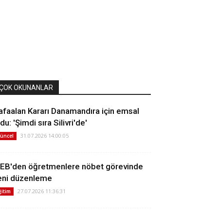
ÇOK OKUNANLAR
afaalan Kararı Danamandıra için emsal
du: 'Şimdi sıra Silivri'de'
31.07.2026 14:00:05
üncel
EB'den öğretmenlere nöbet görevinde
eni düzenleme
27.07.2026 11:36:31
ğitim