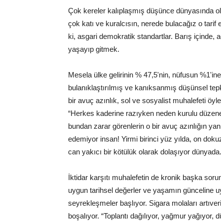
Çok kereler kalıplaşmış düşünce dünyasında ola
çok katı ve kuralcısın, nerede bulacağız o tarif 
ki, asgari demokratik standartlar. Barış içinde, 
yaşayıp gitmek.
Mesela ülke gelirinin % 47,5'nin, nüfusun %1'ine
bulanıklaştırılmış ve kanıksanmış düşünsel tepk
bir avuç azınlık, sol ve sosyalist muhalefeti öy
“Herkes kaderine razıyken neden kurulu düzene
bundan zarar görenlerin o bir avuç azınlığın ya
edemiyor insan! Yirmi birinci yüz yılda, on dokuz
can yakıcı bir kötülük olarak dolaşıyor dünyada
İktidar karşıtı muhalefetin de kronik başka sorun
uygun tarihsel değerler ve yaşamın günceline u
seyrekleşmeler başlıyor. Sigara molaları artıveri
boşalıyor. “Toplantı dağılıyor, yağmur yağıyor,