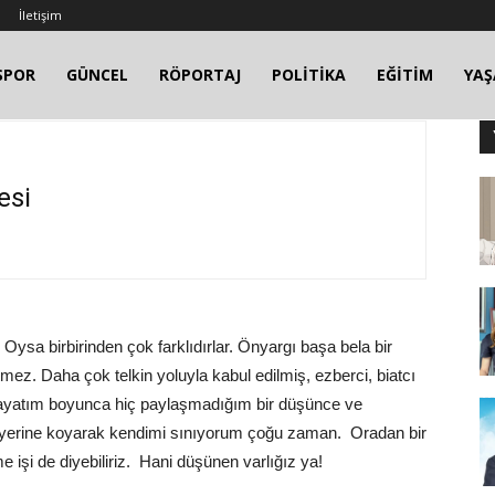
İletişim
SPOR
GÜNCEL
RÖPORTAJ
POLİTİKA
EĞİTİM
YA
esi
r. Oysa birbirinden çok farklıdırlar. Önyargı başa bela bir
tmez. Daha çok telkin yoluyla kabul edilmiş, ezberci, biatcı
 Hayatım boyunca hiç paylaşmadığım bir düşünce ve
n yerine koyarak kendimi sınıyorum çoğu zaman. Oradan bir
işi de diyebiliriz. Hani düşünen varlığız ya!