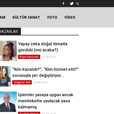
ŞAM
KÜLTÜR SANAT
FOTO
VİDEO
YAZARLAR
Yapay zeka doğal itimatla
görüldü (mü acaba?)
07.08.2026
Rüya Şahsuvar
“Kim kazandı?”, “Kim hizmet etti?”
sorusuyla yer değiştiriyor…
06.08.2026
Sevginar Sali
İşlemler yasaya uygun ancak
memlekette uyulacak yasa
kalmamış
06.08.2026
İbrahim Kömür