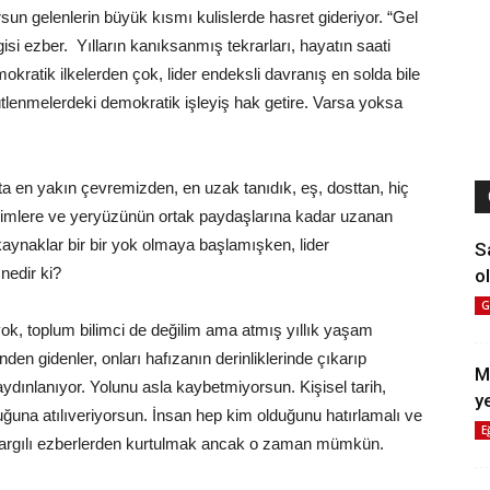
sun gelenlerin büyük kısmı kulislerde hasret gideriyor. “Gel
isi ezber. Yılların kanıksanmış tekrarları, hayatın saati
kratik ilkelerden çok, lider endeksli davranış en solda bile
tlenmelerdeki demokratik işleyiş hak getire. Varsa yoksa
 en yakın çevremizden, en uzak tanıdık, eş, dosttan, hiç
kesimlere ve yeryüzünün ortak paydaşlarına kadar uzanan
kaynaklar bir bir yok olmaya başlamışken, lider
S
nedir ki?
ol
G
yok, toplum bilimci de değilim ama atmış yıllık yaşam
nden gidenler, onları hafızanın derinliklerinde çıkarıp
M
aydınlanıyor. Yolunu asla kaybetmiyorsun. Kişisel tarih,
y
luğuna atılıveriyorsun. İnsan hep kim olduğunu hatırlamalı ve
E
yargılı ezberlerden kurtulmak ancak o zaman mümkün.