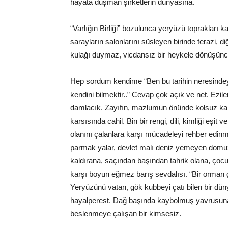
hayata düşman şirketlerin dünyasına.
“Varlığın Birliği” bozulunca yeryüzü toprakları ka
sarayların salonlarını süsleyen birinde terazi, d
kulağı duymaz, vicdansız bir heykele dönüşünce k
Hep sordum kendime “Ben bu tarihin neresindeyim
kendini bilmektir..” Cevap çok açık ve net. Ezile
damlacık. Zayıfın, mazlumun önünde kolsuz kana
karsısında cahil. Bin bir rengi, dili, kimliği eş
olanını çalanlara karşı mücadeleyi rehber edinm
parmak yalar, devlet malı deniz yemeyen domuz”
kaldırana, saçından başından tahrik olana, çoc
karşı boyun eğmez barış sevdalısı. “Bir orman 
Yeryüzünü vatan, gök kubbeyi çatı bilen bir dün
hayalperest. Dağ başında kaybolmuş yavrusuna 
beslenmeye çalışan bir kimsesiz.