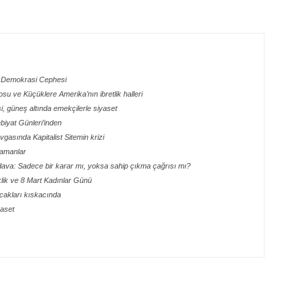
ak Demokrasi Cephesi
su ve Küçüklere Amerika’nın ibretlik halleri
i, güneş altında emekçilerle siyaset
ebiyat Günleri’inden
sında Kapitalist Sitemin krizi
zamanlar
dava: Sadece bir karar mı, yoksa sahip çıkma çağrısı mı?
iklik ve 8 Mart Kadınlar Günü
ocakları kıskacında
yaset