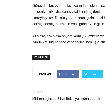
Güneyden kuzeye mülteci kanında beslenen sava
medeniyetiniz, kitaplarınız, ilahileriniz, şirketle
etmeyin yeter. Düşün yakamızdan, gidin kendi h
gelmiş geçmiş zalimlerin çöplüğünde. Alın gidin 
Az yaşa, çok yaşa önyargılarını yık, ezberlerden 
İyiliğin kötülüğü er geç yeneceğine inan. İşte a
ETİKETLER
PAYLAŞ
Facebook
Twitter
« Önceki
Milli tenisçimize Silivri Belediyesinden destek