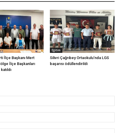
Eğitim
arti İlçe Başkanı Mert
Silivri Çağrıbey Ortaokulu’nda LGS
Bölge İlçe Başkanları
başarısı ödüllendirildi
katıldı