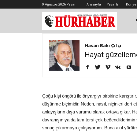
9 Ağustos 2026 Pazar
Anasayfa
Yazarlar
Künye
Hasan Baki Çifçi
Hayat güzellem
Çoğu kişi öngörü ile önyargıyı birbirine karıştırı
düşünme biçimidir. Neden, nasıl, niçinleri dert e
anlayışların dışa vurumu olarak ortaya çıkar.
davranışın ya da tam tersi çok beğendiklerimi
sonuç çıkarmaya çalışıyorum. Buna akıl yürütme 