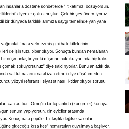
n insanlarla dostane sohbetlerde “ itikatımızı bozuyorsun,
ettiklerini” diyenler çok olmuştur. Çok bir şey önermiyoruz
adil bir dünyada farklılıklarımıza saygı temelinde yan yana
 yağmalatılması yetmezmiş gibi halk kitlelerinin
ileri de işin tuzu biber oluyor. Sonuçta bundan nemalanan
le bir düşmanlaştırıyor ki düşman hukuku yanında hiç kalır.
 çomak sokuyorsunuz” diye saldırıyorlar. Bunu anladık da,
nında saf tutmalarını nasıl izah etmeli diye düşünmeden
uncu yüzyıl referanslı siyaset nasıl iktidar oluyor sorusu
.
ları can acıtıcı. Örneğin bir toplantıda (kongreler) konuya
ygun sunum yapıyorsun, dinleyiciler arasında
yor. Konuşmacı popüler bir kişilik değilse salonlar
 düğüne gideceğiz kısa kes” homurtuları duyulmaya başlıyor.