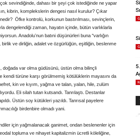
S
ok sevindiğinde, dahası bir şeyi çok istediğinde ne yapar
S
sın, kibrin, komplekslerin dengesi nasıl kurulur? Çıkar
G
edir? Öfke kontrolü, korkunun bastırılması, sevinçlerin,
ıyla dengelendiği zaman, hayatın içinde, bütün varlıklarla
iyorsun. Anadolu'nun batıni düşünürleri buna “varlığın
Si
irlik ve dirliğin, adalet ve özgürlüğün, eşitliğin, beslenme
G
5
 doğada var olma güdüsünü, üstün olma bilinçli
A
kendi türüne karşı görülmemiş kötülüklerin mayasını da
K
nefret, kin ve kıyım, yağma ve talan, yalan, hile, zulüm
ordu. Eli silah tutan kutsandı. Tanrılaştı. Destanlar
yapıldı. Üstün soy kütükleri yazıldı. Tanrısal payelere
macılığı birdenbire olmadı yani.
fendiler için yağmalanacak ganimet, ondan beslenenler için
odal topluma ve nihayet kapitalizmin ücretli köleliğine,