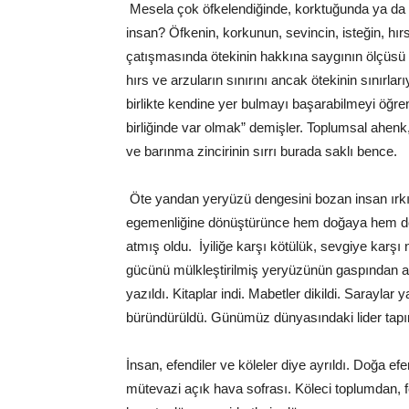
Mesela çok öfkelendiğinde, korktuğunda ya da ç
insan? Öfkenin, korkunun, sevincin, isteğin, hır
çatışmasında ötekinin hakkına saygının ölçüsü n
hırs ve arzuların sınırını ancak ötekinin sınırlar
birlikte kendine yer bulmayı başarabilmeyi öğren
birliğinde var olmak” demişler. Toplumsal ahenk, b
ve barınma zincirinin sırrı burada saklı bence.
Öte yandan yeryüzü dengesini bozan insan ırkı,
egemenliğine dönüştürünce hem doğaya hem de 
atmış oldu. İyiliğe karşı kötülük, sevgiye karşı 
gücünü mülkleştirilmiş yeryüzünün gaspından alıy
yazıldı. Kitaplar indi. Mabetler dikildi. Saraylar 
büründürüldü. Günümüz dünyasındaki lider tapın
İnsan, efendiler ve köleler diye ayrıldı. Doğa e
mütevazi açık hava sofrası. Köleci toplumdan, fe