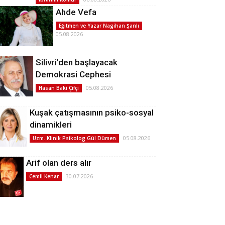
Ahde Vefa
Eğitmen ve Yazar Nagihan Şanlı
05.08.2026
Silivri'den başlayacak
Demokrasi Cephesi
05.08.2026
Hasan Baki Çifçi
Kuşak çatışmasının psiko-sosyal
dinamikleri
05.08.2026
Uzm. Klinik Psikolog Gül Dümen
Arif olan ders alır
30.07.2026
Cemil Kenar