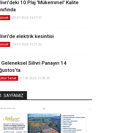
ilivri'deki 10 Plaj 'Mükemmel' Kalite
ınıfında
20.07.2026 14:37:57
üncel
livri'de elektrik kesintisi
20.07.2026 13:21:32
üncel
. Geleneksel Silivri Panayırı 14
ğustos’ta
07.08.2026 15:58:39
ültür Sanat
1. SAYFAMIZ