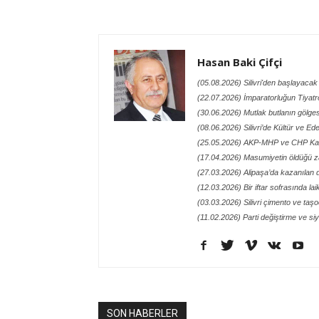
Hasan Baki Çifçi
(05.08.2026) Silivri'den başlayac
(22.07.2026) İmparatorluğun Tiyatro
(30.06.2026) Mutlak butlanın gölges
(08.06.2026) Silivri’de Kültür ve Ed
(25.05.2026) AKP-MHP ve CHP Kavga
(17.04.2026) Masumiyetin öldüğü 
(27.03.2026) Alipaşa’da kazanılan 
(12.03.2026) Bir iftar sofrasında la
(03.03.2026) Silivri çimento ve taş
(11.02.2026) Parti değiştirme ve si
SON HABERLER