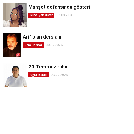
Manşet defansında gösteri
05.08.2026
Rüya Şahsuvar
Arif olan ders alır
30.07.2026
Cemil Kenar
20 Temmuz ruhu
23.07.2026
Uğur Bakıcı