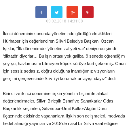
09.02.2018 14:31:08
İkinci döneminin sonunda yönetiminde gördüğü eksiklikleri
Hürhaber için değerlendiren Silivri Belediye Başkanı Özcan
Işıklar, “İlk dönemimde ‘yönetim zafiyeti var' deniyordu şimdi
‘diktatör' diyorlar… Bu işin ortası yok galiba. 9 senede öğrendiğim
şey şu; havlamasını bilmeyen köpek sürüye kurt çekermiş. Onun
için sessiz sedasız, doğru olduğuna inandığımız vizyonların
gelişimi çerçevesinde Silivri'yi korumak anlayışındayız” dedi.
Birinci ve ikinci dönemine ilişkin yönetim biçimi ile alakalı
değerlendirmeler, Silivri Birleşik Esnaf ve Sanatkarlar Odası
Başkanlık seçimleri, Silivrispor-Ümit Kalko-Akgün Duru
üçgeninde etkisinde yaşananlara ilişkin son gelişmeleri, medyada
hedef alındığı yayınları ve 2018'de nasıl bir Silivri vaat ettiğine