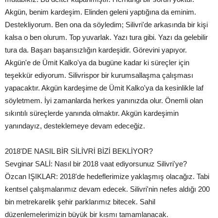
Akgün, benim kardeşim. Elinden geleni yaptığına da eminim.
Destekliyorum. Ben ona da söyledim; Silivri'de arkasında bir kişi
kalsa o ben olurum. Top yuvarlak. Yazı tura gibi. Yazı da gelebilir
tura da. Başarı başarısızlığın kardeşidir. Görevini yapıyor.
Akgün'e de Ümit Kalko'ya da bugüne kadar ki süreçler için
teşekkür ediyorum. Silivrispor bir kurumsallaşma çalışması
yapacaktır. Akgün kardeşime de Ümit Kalko'ya da kesinlikle laf
söyletmem. İyi zamanlarda herkes yanınızda olur. Önemli olan
sıkıntılı süreçlerde yanında olmaktır. Akgün kardeşimin
yanındayız, desteklemeye devam edeceğiz.
2018'DE NASIL BİR SİLİVRİ BİZİ BEKLİYOR?
Sevginar SALİ: Nasıl bir 2018 vaat ediyorsunuz Silivri'ye?
Özcan IŞIKLAR: 2018'de hedeflerimize yaklaşmış olacağız. Tabi
kentsel çalışmalarımız devam edecek. Silivri'nin nefes aldığı 200
bin metrekarelik şehir parklarımız bitecek. Sahil
düzenlemelerimizin büyük bir kısmı tamamlanacak.