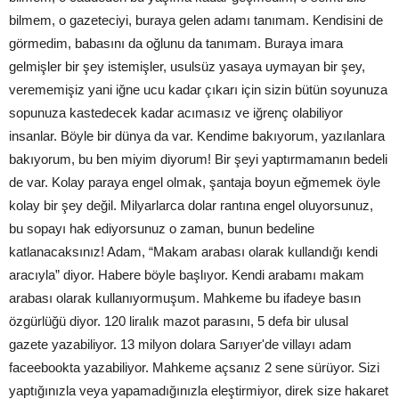
bilmem, o gazeteciyi, buraya gelen adamı tanımam. Kendisini de
görmedim, babasını da oğlunu da tanımam. Buraya imara
gelmişler bir şey istemişler, usulsüz yasaya uymayan bir şey,
verememişiz yani iğne ucu kadar çıkarı için sizin bütün soyunuza
sopunuza kastedecek kadar acımasız ve iğrenç olabiliyor
insanlar. Böyle bir dünya da var. Kendime bakıyorum, yazılanlara
bakıyorum, bu ben miyim diyorum! Bir şeyi yaptırmamanın bedeli
de var. Kolay paraya engel olmak, şantaja boyun eğmemek öyle
kolay bir şey değil. Milyarlarca dolar rantına engel oluyorsunuz,
bu sopayı hak ediyorsunuz o zaman, bunun bedeline
katlanacaksınız! Adam, “Makam arabası olarak kullandığı kendi
aracıyla” diyor. Habere böyle başlıyor. Kendi arabamı makam
arabası olarak kullanıyormuşum. Mahkeme bu ifadeye basın
özgürlüğü diyor. 120 liralık mazot parasını, 5 defa bir ulusal
gazete yazabiliyor. 13 milyon dolara Sarıyer'de villayı adam
faceebookta yazabiliyor. Mahkeme açsanız 2 sene sürüyor. Sizi
yaptığınızla veya yapamadığınızla eleştirmiyor, direk size hakaret