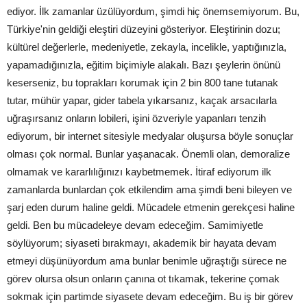
ediyor. İlk zamanlar üzülüyordum, şimdi hiç önemsemiyorum. Bu,
Türkiye'nin geldiği eleştiri düzeyini gösteriyor. Eleştirinin dozu;
kültürel değerlerle, medeniyetle, zekayla, incelikle, yaptığınızla,
yapamadığınızla, eğitim biçimiyle alakalı. Bazı şeylerin önünü
keserseniz, bu toprakları korumak için 2 bin 800 tane tutanak
tutar, mühür yapar, gider tabela yıkarsanız, kaçak arsacılarla
uğraşırsanız onların lobileri, işini özveriyle yapanları tenzih
ediyorum, bir internet sitesiyle medyalar oluşursa böyle sonuçlar
olması çok normal. Bunlar yaşanacak. Önemli olan, demoralize
olmamak ve kararlılığınızı kaybetmemek. İtiraf ediyorum ilk
zamanlarda bunlardan çok etkilendim ama şimdi beni bileyen ve
şarj eden durum haline geldi. Mücadele etmenin gerekçesi haline
geldi. Ben bu mücadeleye devam edeceğim. Samimiyetle
söylüyorum; siyaseti bırakmayı, akademik bir hayata devam
etmeyi düşünüyordum ama bunlar benimle uğraştığı sürece ne
görev olursa olsun onların çanına ot tıkamak, tekerine çomak
sokmak için partimde siyasete devam edeceğim. Bu iş bir görev