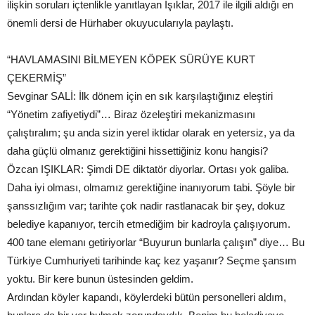
ilişkin soruları içtenlikle yanıtlayan Işıklar, 2017 ile ilgili aldığı en
önemli dersi de Hürhaber okuyucularıyla paylaştı.
“HAVLAMASINI BİLMEYEN KÖPEK SÜRÜYE KURT
ÇEKERMİŞ”
Sevginar SALİ: İlk dönem için en sık karşılaştığınız eleştiri
“Yönetim zafiyetiydi”… Biraz özeleştiri mekanizmasını
çalıştıralım; şu anda sizin yerel iktidar olarak en yetersiz, ya da
daha güçlü olmanız gerektiğini hissettiğiniz konu hangisi?
Özcan IŞIKLAR: Şimdi DE diktatör diyorlar. Ortası yok galiba.
Daha iyi olması, olmamız gerektiğine inanıyorum tabi. Şöyle bir
şanssızlığım var; tarihte çok nadir rastlanacak bir şey, dokuz
belediye kapanıyor, tercih etmediğim bir kadroyla çalışıyorum.
400 tane elemanı getiriyorlar “Buyurun bunlarla çalışın” diye… Bu
Türkiye Cumhuriyeti tarihinde kaç kez yaşanır? Seçme şansım
yoktu. Bir kere bunun üstesinden geldim.
Ardından köyler kapandı, köylerdeki bütün personelleri aldım,