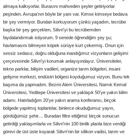
almaya kalkıyorlar. Burasını mahveden şeyler getiriyorlar
peşinden. Avrupa'nın böyle bir yanı var. Kimse kimseye bedava
bir şey vermiyor. Bundan korkuyorum çünkü yaşadım, tecrübe
başka bir şey gerçekten, Silivri'yi bu tecrübemden
faydalandırmak istiyorum. 9 senede öğrendiğim şey şu;
havlamasını bilmeyen köpek sürüye kurt çekermiş. Onun için
sessiz sedasız, doğru olduğuna inandığımız vizyonların gelişimi
çerçevesinde Silivri'yi korumak anlayışındayız. Üniversiteler,
tekno parklar, bilişim vadileri, organize tarım bölgeleri, insani
gelişme merkezi, endüstri bölgesi koyduğumuz vizyon. Bunu tek
başıma da yapmadım. Bezmi Alem Üniversitesi, Namık Kemal
Üniversitesi, Yeditepe Üniversitesi ve yaklaşık 50'ye yakın bilim
adamı. Hatırladığım 20'ye yakın arama konferansı, birçok
bölgede yapılmış toplantılar, binlerce okuduğumuz yayın,
gördüğümüz şehir… Buradan filtre ettiğimiz birçok sonucun
getirdiği yaklaşımlarla ve Silivri'nin 100 binlik planla bize verdiği
görevi de üst üste koyarak Silivri'nin bir silikon vadisi, tarım ve