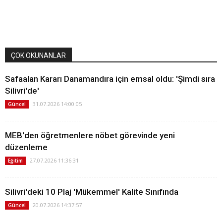
ÇOK OKUNANLAR
Safaalan Kararı Danamandıra için emsal oldu: 'Şimdi sıra
Silivri'de'
31.07.2026 14:00:05
Güncel
MEB'den öğretmenlere nöbet görevinde yeni
düzenleme
27.07.2026 11:36:31
Eğitim
Silivri'deki 10 Plaj 'Mükemmel' Kalite Sınıfında
20.07.2026 14:37:57
Güncel