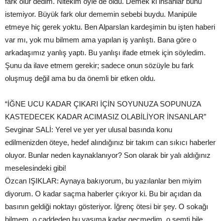
fark olur dedim. Nitekim öyle de oldu. Demek ki insanlar bunu
istemiyor. Büyük fark olur dememin sebebi buydu. Manipüle
etmeye hiç gerek yoktu. Ben Alparslan kardeşimin bu işten haberi
var mı, yok mu bilmem ama yapılan iş yanlıştı. Bana göre o
arkadaşımız yanlış yaptı. Bu yanlışı ifade etmek için söyledim.
Şunu da ilave etmem gerekir; sadece onun sözüyle bu fark
oluşmuş değil ama bu da önemli bir etken oldu.
“İĞNE UCU KADAR ÇIKARI İÇİN SOYUNUZA SOPUNUZA
KASTEDECEK KADAR ACIMASIZ OLABİLİYOR İNSANLAR”
Sevginar SALİ: Yerel ve yer yer ulusal basında konu
edilmenizden öteye, hedef alındığınız bir takım can sıkıcı haberler
oluyor. Bunlar neden kaynaklanıyor? Son olarak bir yalı aldığınız
meselesindeki gibi!
Özcan IŞIKLAR: Aynaya bakıyorum, bu yazılanlar ben miyim
diyorum. O kadar saçma haberler çıkıyor ki. Bu bir açıdan da
basının geldiği noktayı gösteriyor. İğrenç ötesi bir şey. O sokağı
bilmem, o caddeden bu yaşıma kadar geçmedim, o semti bile