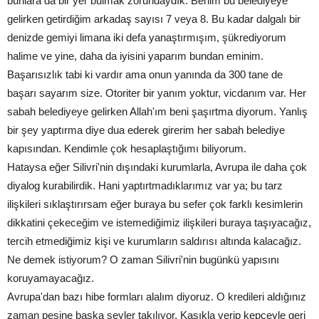
bunlara da bir yer bulmak zorundaydık. Benim bu belediyeye
gelirken getirdiğim arkadaş sayısı 7 veya 8. Bu kadar dalgalı bir
denizde gemiyi limana iki defa yanaştırmışım, şükrediyorum
halime ve yine, daha da iyisini yaparım bundan eminim.
Başarısızlık tabi ki vardır ama onun yanında da 300 tane de
başarı sayarım size. Otoriter bir yanım yoktur, vicdanım var. Her
sabah belediyeye gelirken Allah'ım beni şaşırtma diyorum. Yanlış
bir şey yaptırma diye dua ederek girerim her sabah belediye
kapısından. Kendimle çok hesaplaştığımı biliyorum.
Hataysa eğer Silivri'nin dışındaki kurumlarla, Avrupa ile daha çok
diyalog kurabilirdik. Hani yaptırtmadıklarımız var ya; bu tarz
ilişkileri sıklaştırırsam eğer buraya bu sefer çok farklı kesimlerin
dikkatini çekeceğim ve istemediğimiz ilişkileri buraya taşıyacağız,
tercih etmediğimiz kişi ve kurumların saldırısı altında kalacağız.
Ne demek istiyorum? O zaman Silivri'nin bugünkü yapısını
koruyamayacağız.
Avrupa'dan bazı hibe formları alalım diyoruz. O kredileri aldığınız
zaman peşine başka şeyler takılıyor. Kaşıkla verip kepçeyle geri