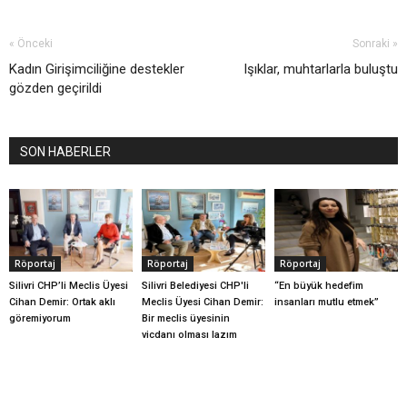
« Önceki
Sonraki »
Kadın Girişimciliğine destekler
Işıklar, muhtarlarla buluştu
gözden geçirildi
SON HABERLER
Röportaj
Röportaj
Röportaj
Silivri CHP’li Meclis Üyesi
Silivri Belediyesi CHP'li
“En büyük hedefim
Cihan Demir: Ortak aklı
Meclis Üyesi Cihan Demir:
insanları mutlu etmek”
göremiyorum
Bir meclis üyesinin
vicdanı olması lazım