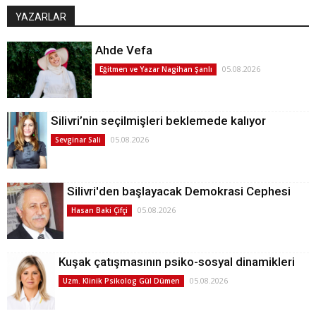
YAZARLAR
Ahde Vefa
05.08.2026
Eğitmen ve Yazar Nagihan Şanlı
Silivri’nin seçilmişleri beklemede kalıyor
05.08.2026
Sevginar Sali
Silivri'den başlayacak Demokrasi Cephesi
05.08.2026
Hasan Baki Çifçi
Kuşak çatışmasının psiko-sosyal dinamikleri
05.08.2026
Uzm. Klinik Psikolog Gül Dümen