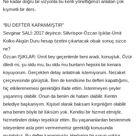
Ne kadar doğru bir vizyonla bu kenti yönettiğimizi anlatan çok
kıymetli bir ders.
“BU DEFTER KAPANMIŞTIR”
Sevginar SALİ: 2017 deyince; Silivrispor-Özcan Işıklar-Ümit
Kolko-Akgün Duru hesap özetini çıkartacak olsak sonuç sizce
ne?
Özcan IŞIKLAR: Ümit bey geçenlerde beni aradı, konuştuk. Özür
diledi mi, şu oldu mu, bu oldu mu bunların hepsini bir kenara
koyuyorum. Gerçekten detay anlatmak istemiyorum. Nezaket
çerçevesinde görüştük. Ben de kendisine bu defteri kapattığımı,
hiç etkilenmemesi gerektiğini ifade ettim. İstenmeyen şeyler
yaşanmış olabilir. Onun da benim de hatam olabilir. Kentin
belediye başkanıyım. Kişisel olarak baksam kırgınlığım olabilir
ama benim böyle bir lüksüm yok. Kendisi bir hizmet etmiştir,
hizmetinden dolayı teşekkür ettim. Bu yaşananlardan beslenmek
isteyenlere asla prim vermememiz gerektiği konusunda
mutabıkız. Bu defter kapanmıştır. Herhangi bir sorun yoktur.