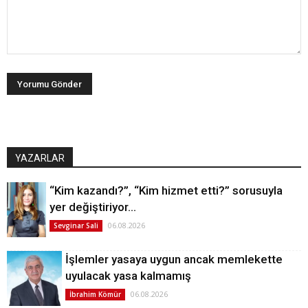
YAZARLAR
“Kim kazandı?”, “Kim hizmet etti?” sorusuyla
yer değiştiriyor…
06.08.2026
Sevginar Sali
İşlemler yasaya uygun ancak memlekette
uyulacak yasa kalmamış
06.08.2026
İbrahim Kömür