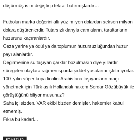
düşürmüş isim değiştirip tekrar batırmışlardır…
Futbolun marka değerini altı yüz milyon dolardan seksen milyon
dolara düşürenlerdir. Tutarsızlıklarıyla camiaların, taraftarların
huzurunu kaçıranlardır.
Ceza yerine ya ödül ya da toplumun huzursuzluğundan huzur
payı alanlardır.
Değirmenine su taşıyan çarklar bozulmasın diye yıllardır
süregelen olaylara rağmen sporda şiddet yasalarını işletmiyorlar.
100. yılın süper kupa finalini Arabistana taşıyanların maçı
yönetmek için Türk asılı Hollandalı hakem Serdar Gözübüyük ile
görüştüğünü biliyor musunuz?
Saha içi sizden, VAR ekibi bizden demişler, hakemler kabul
etmemiş.
Fıkra bu kadar!...
ETİKETLER