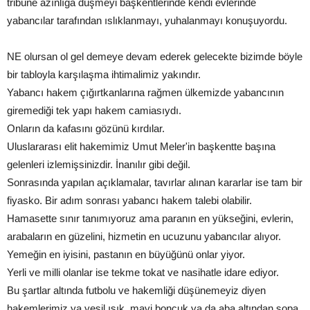
tribüne azınlığa düşmeyi başkentlerinde kendi evlerinde
yabancılar tarafından ıslıklanmayı, yuhalanmayı konuşuyordu.
NE olursan ol gel demeye devam ederek gelecekte bizimde böyle
bir tabloyla karşılaşma ihtimalimiz yakındır.
Yabancı hakem çığırtkanlarına rağmen ülkemizde yabancının
giremediği tek yapı hakem camiasıydı.
Onların da kafasını gözünü kırdılar.
Uluslararası elit hakemimiz Umut Meler'in başkentte başına
gelenleri izlemişsinizdir. İnanılır gibi değil.
Sonrasında yapılan açıklamalar, tavırlar alınan kararlar ise tam bir
fiyasko. Bir adım sonrası yabancı hakem talebi olabilir.
Hamasette sınır tanımıyoruz ama paranın en yükseğini, evlerin,
arabaların en güzelini, hizmetin en ucuzunu yabancılar alıyor.
Yemeğin en iyisini, pastanın en büyüğünü onlar yiyor.
Yerli ve milli olanlar ise tekme tokat ve nasihatle idare ediyor.
Bu şartlar altında futbolu ve hakemliği düşünemeyiz diyen
hakemlerimiz ya yeşil ışık, mavi boncuk ya da aba altından sopa