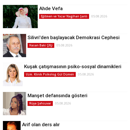
Ahde Vefa
05.08.2026
Eğitmen ve Yazar Nagihan Şanlı
Silivri'den başlayacak Demokrasi Cephesi
05.08.2026
Hasan Baki Çifçi
Kuşak çatışmasının psiko-sosyal dinamikleri
05.08.2026
Uzm. Klinik Psikolog Gül Dümen
Manşet defansında gösteri
05.08.2026
Rüya Şahsuvar
Arif olan ders alır