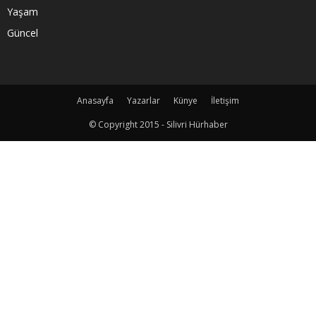
Yaşam
Güncel
Anasayfa
Yazarlar
Künye
İletişim
© Copyright 2015 - Silivri Hürhaber