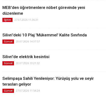
MEB'den öğretmenlere nöbet görevinde yeni
düzenleme
27.07.2026 11:36:31
Eğitim
Silivri'deki 10 Plaj 'Mükemmel' Kalite Sınıfında
20.07.2026 14:37:57
Güncel
Silivri'de elektrik kesintisi
20.07.2026 13:21:32
Güncel
Selimpaşa Sahili Yenileniyor: Yürüyüş yolu ve seyir
terasları geliyor
27.07.2026 11:54:24
Güncel