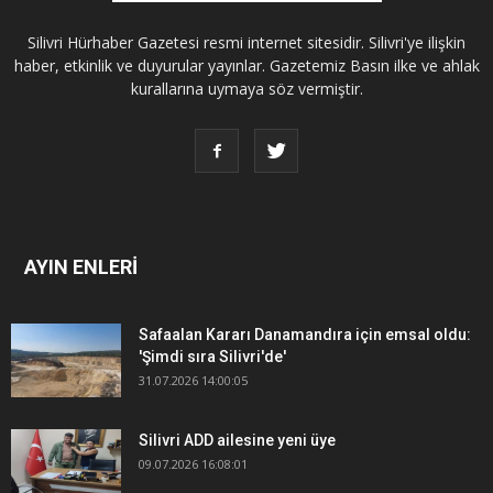
Silivri Hürhaber Gazetesi resmi internet sitesidir. Silivri'ye ilişkin
haber, etkinlik ve duyurular yayınlar. Gazetemiz Basın ilke ve ahlak
kurallarına uymaya söz vermiştir.
AYIN ENLERİ
Safaalan Kararı Danamandıra için emsal oldu:
'Şimdi sıra Silivri'de'
31.07.2026 14:00:05
Silivri ADD ailesine yeni üye
09.07.2026 16:08:01