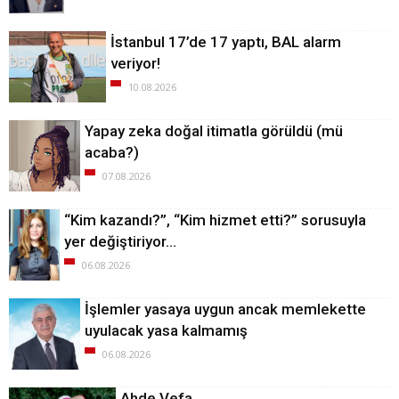
İstanbul 17’de 17 yaptı, BAL alarm
veriyor!
10.08.2026
Yapay zeka doğal itimatla görüldü (mü
acaba?)
07.08.2026
“Kim kazandı?”, “Kim hizmet etti?” sorusuyla
yer değiştiriyor…
06.08.2026
İşlemler yasaya uygun ancak memlekette
uyulacak yasa kalmamış
06.08.2026
Ahde Vefa