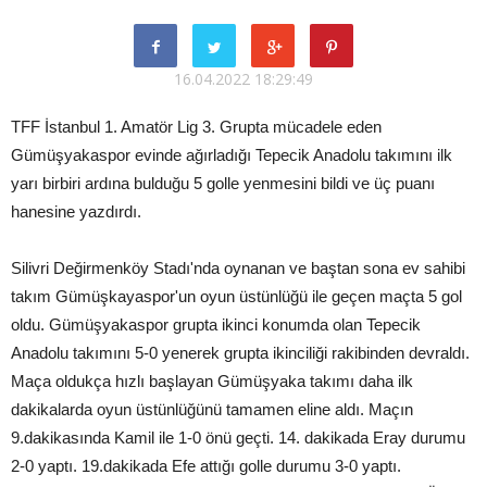
16.04.2022 18:29:49
TFF İstanbul 1. Amatör Lig 3. Grupta mücadele eden
Gümüşyakaspor evinde ağırladığı Tepecik Anadolu takımını ilk
yarı birbiri ardına bulduğu 5 golle yenmesini bildi ve üç puanı
hanesine yazdırdı.
Silivri Değirmenköy Stadı'nda oynanan ve baştan sona ev sahibi
takım Gümüşkayaspor'un oyun üstünlüğü ile geçen maçta 5 gol
oldu. Gümüşyakaspor grupta ikinci konumda olan Tepecik
Anadolu takımını 5-0 yenerek grupta ikinciliği rakibinden devraldı.
Maça oldukça hızlı başlayan Gümüşyaka takımı daha ilk
dakikalarda oyun üstünlüğünü tamamen eline aldı. Maçın
9.dakikasında Kamil ile 1-0 önü geçti. 14. dakikada Eray durumu
2-0 yaptı. 19.dakikada Efe attığı golle durumu 3-0 yaptı.