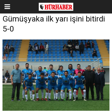
Gümüşyaka ilk yarı işini bitirdi
5-0