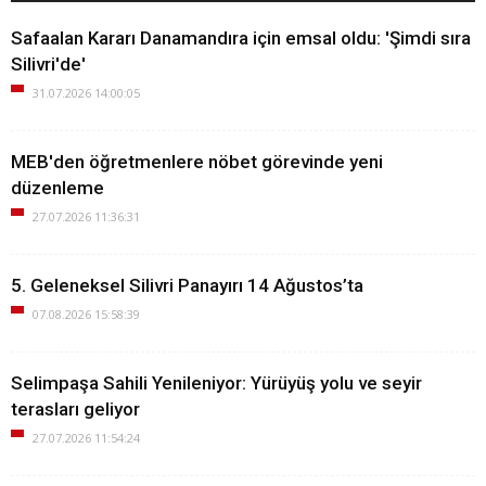
Safaalan Kararı Danamandıra için emsal oldu: 'Şimdi sıra
Silivri'de'
31.07.2026 14:00:05
MEB'den öğretmenlere nöbet görevinde yeni
düzenleme
27.07.2026 11:36:31
5. Geleneksel Silivri Panayırı 14 Ağustos’ta
07.08.2026 15:58:39
Selimpaşa Sahili Yenileniyor: Yürüyüş yolu ve seyir
terasları geliyor
27.07.2026 11:54:24