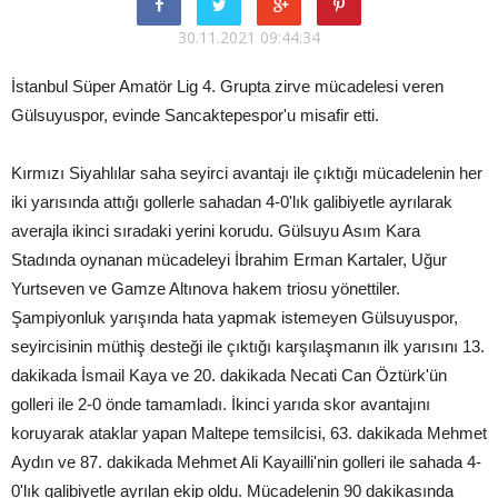
30.11.2021 09:44:34
İstanbul Süper Amatör Lig 4. Grupta zirve mücadelesi veren
Gülsuyuspor, evinde Sancaktepespor'u misafir etti.
Kırmızı Siyahlılar saha seyirci avantajı ile çıktığı mücadelenin her
iki yarısında attığı gollerle sahadan 4-0'lık galibiyetle ayrılarak
averajla ikinci sıradaki yerini korudu. Gülsuyu Asım Kara
Stadında oynanan mücadeleyi İbrahim Erman Kartaler, Uğur
Yurtseven ve Gamze Altınova hakem triosu yönettiler.
Şampiyonluk yarışında hata yapmak istemeyen Gülsuyuspor,
seyircisinin müthiş desteği ile çıktığı karşılaşmanın ilk yarısını 13.
dakikada İsmail Kaya ve 20. dakikada Necati Can Öztürk'ün
golleri ile 2-0 önde tamamladı. İkinci yarıda skor avantajını
koruyarak ataklar yapan Maltepe temsilcisi, 63. dakikada Mehmet
Aydın ve 87. dakikada Mehmet Ali Kayailli'nin golleri ile sahada 4-
0'lık galibiyetle ayrılan ekip oldu. Mücadelenin 90 dakikasında