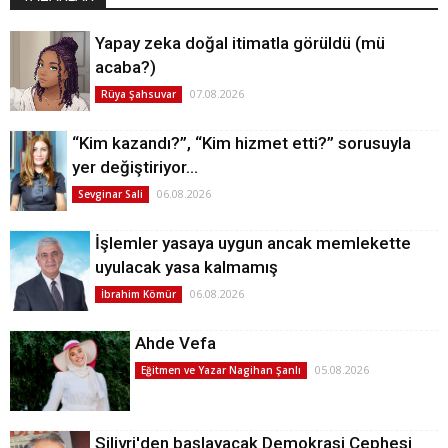
Yapay zeka doğal itimatla görüldü (mü
acaba?)
07.08.2026
Rüya Şahsuvar
“Kim kazandı?”, “Kim hizmet etti?” sorusuyla
yer değiştiriyor…
06.08.2026
Sevginar Sali
İşlemler yasaya uygun ancak memlekette
uyulacak yasa kalmamış
06.08.2026
İbrahim Kömür
Ahde Vefa
05.08.2026
Eğitmen ve Yazar Nagihan Şanlı
Silivri'den başlayacak Demokrasi Cephesi