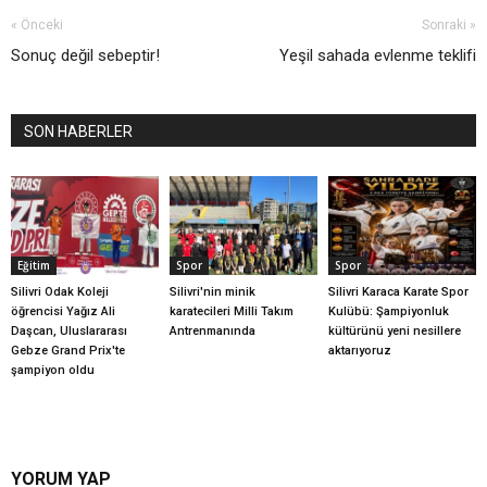
« Önceki
Sonraki »
Sonuç değil sebeptir!
Yeşil sahada evlenme teklifi
SON HABERLER
Eğitim
Spor
Spor
Silivri Odak Koleji
Silivri'nin minik
Silivri Karaca Karate Spor
öğrencisi Yağız Ali
karatecileri Milli Takım
Kulübü: Şampiyonluk
Daşcan, Uluslararası
Antrenmanında
kültürünü yeni nesillere
Gebze Grand Prix'te
aktarıyoruz
şampiyon oldu
YORUM YAP