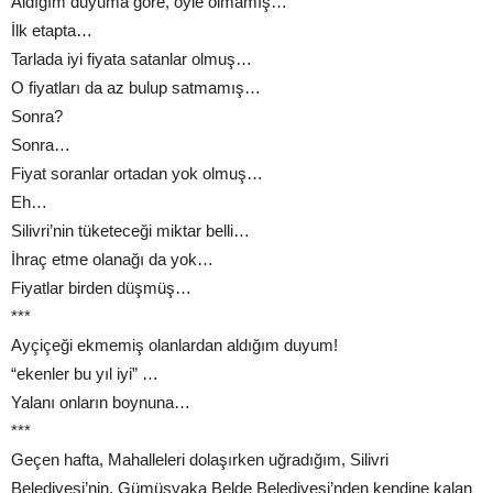
Aldığım duyuma göre, öyle olmamış…
İlk etapta…
Tarlada iyi fiyata satanlar olmuş…
O fiyatları da az bulup satmamış…
Sonra?
Sonra…
Fiyat soranlar ortadan yok olmuş…
Eh…
Silivri’nin tüketeceği miktar belli…
İhraç etme olanağı da yok…
Fiyatlar birden düşmüş…
***
Ayçiçeği ekmemiş olanlardan aldığım duyum!
“ekenler bu yıl iyi” …
Yalanı onların boynuna…
***
Geçen hafta, Mahalleleri dolaşırken uğradığım, Silivri
Belediyesi’nin, Gümüşyaka Belde Belediyesi’nden kendine kalan