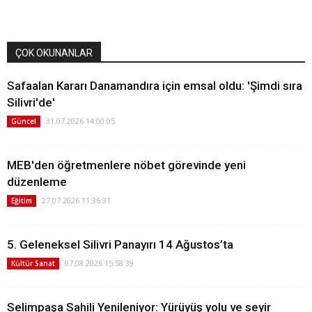
ÇOK OKUNANLAR
Safaalan Kararı Danamandıra için emsal oldu: 'Şimdi sıra
Silivri'de'
31.07.2026 14:00:05
Güncel
MEB'den öğretmenlere nöbet görevinde yeni
düzenleme
27.07.2026 11:36:31
Eğitim
5. Geleneksel Silivri Panayırı 14 Ağustos’ta
07.08.2026 15:58:39
Kültür Sanat
Selimpaşa Sahili Yenileniyor: Yürüyüş yolu ve seyir