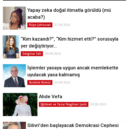
Yapay zeka doğal itimatla görüldü (mü
acaba?)
07.08.2026
Rüya Şahsuvar
“Kim kazandı?”, “Kim hizmet etti?” sorusuyla
yer değiştiriyor…
06.08.2026
Sevginar Sali
İşlemler yasaya uygun ancak memlekette
uyulacak yasa kalmamış
06.08.2026
İbrahim Kömür
Ahde Vefa
05.08.2026
Eğitmen ve Yazar Nagihan Şanlı
Silivri'den başlayacak Demokrasi Cephesi