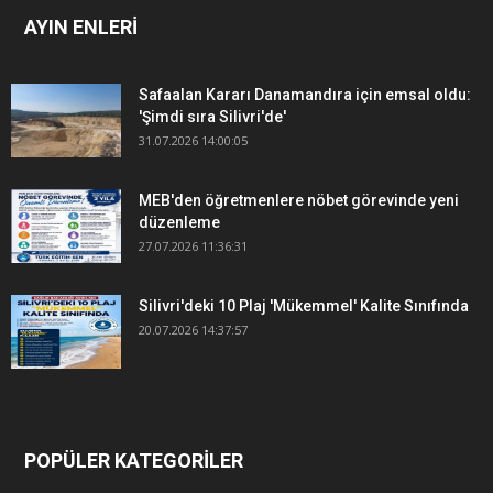
AYIN ENLERİ
Safaalan Kararı Danamandıra için emsal oldu:
'Şimdi sıra Silivri'de'
31.07.2026 14:00:05
MEB'den öğretmenlere nöbet görevinde yeni
düzenleme
27.07.2026 11:36:31
Silivri'deki 10 Plaj 'Mükemmel' Kalite Sınıfında
20.07.2026 14:37:57
POPÜLER KATEGORİLER