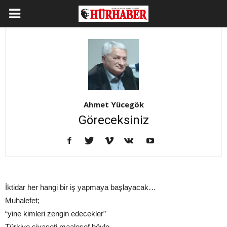
Ahmet Yücegök
Göreceksiniz
İktidar her hangi bir iş yapmaya başlayacak…
Muhalefet;
“yine kimleri zengin edecekler”
Türkiye siyaseti maalesef böyle…