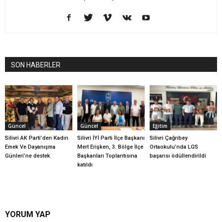
SON HABERLER
Güncel
Güncel
Eğitim
Silivri AK Parti’den Kadın
Silivri İYİ Parti İlçe Başkanı
Silivri Çağrıbey
Emek Ve Dayanışma
Mert Erişken, 3. Bölge İlçe
Ortaokulu’nda LGS
Günleri’ne destek
Başkanları Toplantısına
başarısı ödüllendirildi
katıldı
YORUM YAP