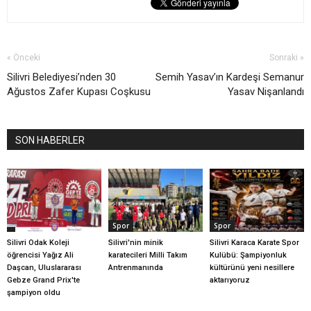
« Önceki
Sonraki »
Silivri Belediyesi’nden 30
Semih Yasav’ın Kardeşi Semanur
Ağustos Zafer Kupası Coşkusu
Yasav Nişanlandı
SON HABERLER
Spor
Spor
Silivri Odak Koleji
Silivri'nin minik
Silivri Karaca Karate Spor
öğrencisi Yağız Ali
karatecileri Milli Takım
Kulübü: Şampiyonluk
Daşcan, Uluslararası
Antrenmanında
kültürünü yeni nesillere
Gebze Grand Prix'te
aktarıyoruz
şampiyon oldu