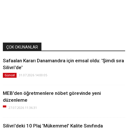
ÇOK OKUNANLAR
Safaalan Kararı Danamandıra için emsal oldu: 'Şimdi sıra
Silivri'de'
31.07.2026 14:00:05
Güncel
MEB'den öğretmenlere nöbet görevinde yeni
düzenleme
27.07.2026 11:36:31
Silivri'deki 10 Plaj 'Mükemmel' Kalite Sınıfında