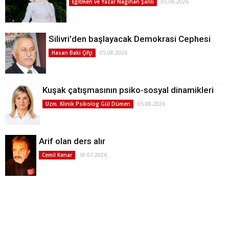
05.08.2026
Eğitmen ve Yazar Nagihan Şanlı
Silivri'den başlayacak Demokrasi Cephesi
05.08.2026
Hasan Baki Çifçi
Kuşak çatışmasının psiko-sosyal dinamikleri
05.08.2026
Uzm. Klinik Psikolog Gül Dümen
Arif olan ders alır
30.07.2026
Cemil Kenar