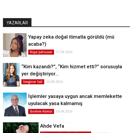
YAZARLAR
Yapay zeka doğal itimatla görüldü (mü
acaba?)
07.08.2026
Rüya Şahsuvar
“Kim kazandı?”, “Kim hizmet etti?” sorusuyla
yer değiştiriyor…
06.08.2026
Sevginar Sali
İşlemler yasaya uygun ancak memlekette
uyulacak yasa kalmamış
06.08.2026
İbrahim Kömür
Ahde Vefa