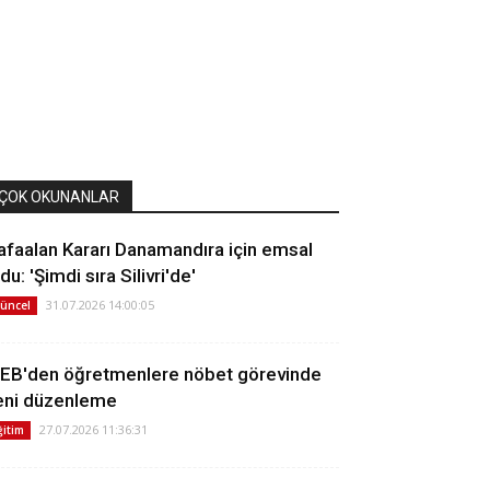
ÇOK OKUNANLAR
afaalan Kararı Danamandıra için emsal
du: 'Şimdi sıra Silivri'de'
31.07.2026 14:00:05
üncel
EB'den öğretmenlere nöbet görevinde
eni düzenleme
27.07.2026 11:36:31
ğitim