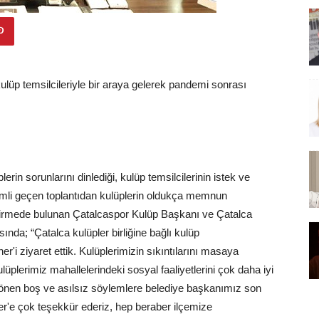
üp temsilcileriyle bir araya gelerek pandemi sonrası
rin sorunlarını dinlediği, kulüp temsilcilerinin istek ve
verimli geçen toplantıdan kulüplerin oldukça memnun
endirmede bulunan Çatalcaspor Kulüp Başkanı ve Çatalca
nda; “Çatalca kulüpler birliğine bağlı kulüp
i ziyaret ettik. Kulüplerimizin sıkıntılarını masaya
lüplerimiz mahallelerindeki sosyal faaliyetlerini çok daha iyi
a dönen boş ve asılsız söylemlere belediye başkanımız son
'e çok teşekkür ederiz, hep beraber ilçemize