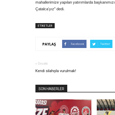
mahallerimize yapılan yatırımlarda başkanımızın
Çatalca'yız” dedi.
ETİKETLER
PAYLAŞ
Facebook
Twitter
« Önceki
Kendi silahıyla vurulmak!
SON HABERLER