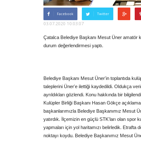
Facebook
Twitter
03.07.2020 10:03:07
Çatalca Belediye Başkanı Mesut Üner amatör kul
durum değerlendirmesi yaptı.
Belediye Başkanı Mesut Üner'in toplantıda kulüple
taleplerini Üner'e ilettiği kaydedildi. Oldukça 
ayrıldıkları gözlendi. Konu hakkında bir bilgil
Kulüpler Birliği Başkanı Hasan Gökçe açıklaması
başkanlarımızla Belediye Başkanımız Mesut Üner'
yatırdık. İlçemizin en güçlü STK'ları olan spor ku
yapmaları için yol haritamızı belirledik. Etraft
noktayı koydu. Belediye Başkanımız Mesut Üner