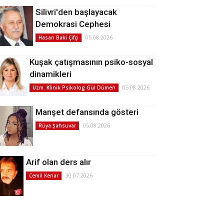
Silivri'den başlayacak
Demokrasi Cephesi
05.08.2026
Hasan Baki Çifçi
Kuşak çatışmasının psiko-sosyal
dinamikleri
05.08.2026
Uzm. Klinik Psikolog Gül Dümen
Manşet defansında gösteri
05.08.2026
Rüya Şahsuvar
Arif olan ders alır
30.07.2026
Cemil Kenar