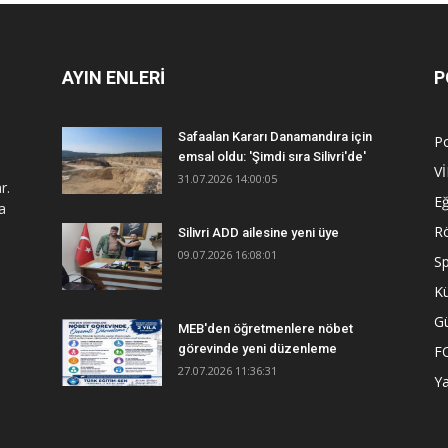
AYIN ENLERİ
P
Safaalan Kararı Danamandıra için
Po
emsal oldu: 'Şimdi sıra Silivri'de'
V
31.07.2026 14:00:05
r.
Eğ
a
R
Silivri ADD ailesine yeni üye
09.07.2026 16:08:01
S
Kü
G
MEB'den öğretmenlere nöbet
görevinde yeni düzenleme
F
27.07.2026 11:36:31
Y