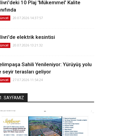
ilivri'deki 10 Plaj 'Mükemmel' Kalite
ınıfında
20.07.2026 14:37:57
üncel
livri'de elektrik kesintisi
20.07.2026 13:21:32
üncel
elimpaşa Sahili Yenileniyor: Yürüyüş yolu
 seyir terasları geliyor
27.07.2026 11:54:24
üncel
1. SAYFAMIZ