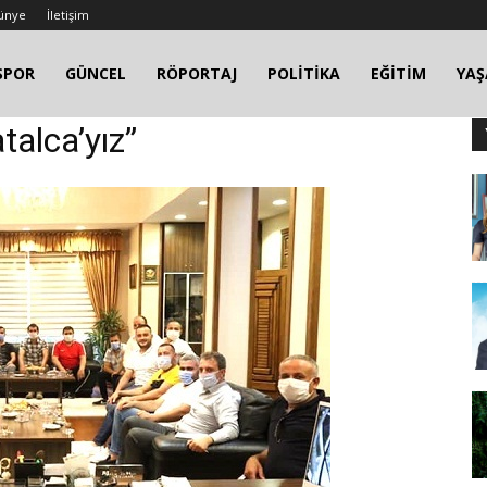
ünye
İletişim
SPOR
GÜNCEL
RÖPORTAJ
POLİTİKA
EĞİTİM
YA
talca’yız”