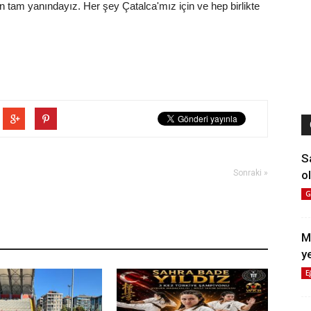
 tam yanındayız. Her şey Çatalca'mız için ve hep birlikte
S
Sonraki »
ol
G
M
y
E