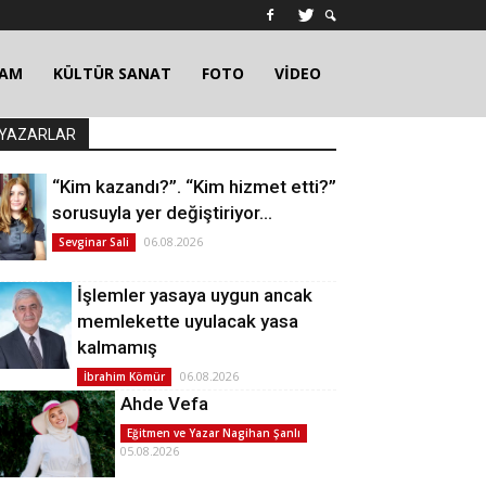
ŞAM
KÜLTÜR SANAT
FOTO
VİDEO
YAZARLAR
“Kim kazandı?”. “Kim hizmet etti?”
sorusuyla yer değiştiriyor…
06.08.2026
Sevginar Sali
İşlemler yasaya uygun ancak
memlekette uyulacak yasa
kalmamış
06.08.2026
İbrahim Kömür
Ahde Vefa
Eğitmen ve Yazar Nagihan Şanlı
05.08.2026