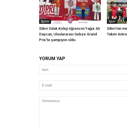
Eğitim
Spor
Silivri Odak Koleji öğrencisi Yağız Ali
Silivri'nin mi
Daşcan, Uluslararası Gebze Grand
Takım Antr
Prix'te şampiyon oldu
YORUM YAP