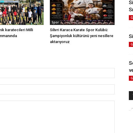
S
S
G
Spor
nik karatecileri Milli
Silivri Karaca Karate Spor Kulübü:
Si
enmanında
Şampiyonluk kültürünü yeni nesillere
aktarıyoruz
G
S
ve
G