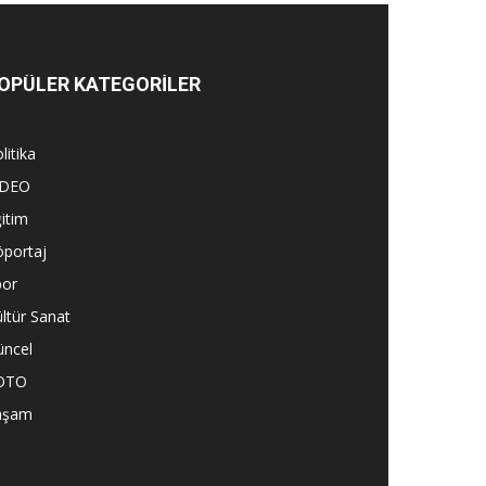
OPÜLER KATEGORİLER
litika
İDEO
itim
öportaj
por
ltür Sanat
üncel
OTO
aşam