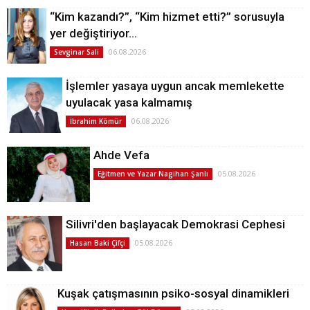
“Kim kazandı?”, “Kim hizmet etti?” sorusuyla
yer değiştiriyor…
06.08.2026
Sevginar Sali
İşlemler yasaya uygun ancak memlekette
uyulacak yasa kalmamış
06.08.2026
İbrahim Kömür
Ahde Vefa
05.08.2026
Eğitmen ve Yazar Nagihan Şanlı
Silivri'den başlayacak Demokrasi Cephesi
05.08.2026
Hasan Baki Çifçi
Kuşak çatışmasının psiko-sosyal dinamikleri