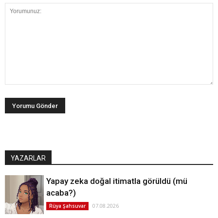
YAZARLAR
Yapay zeka doğal itimatla görüldü (mü
acaba?)
07.08.2026
Rüya Şahsuvar