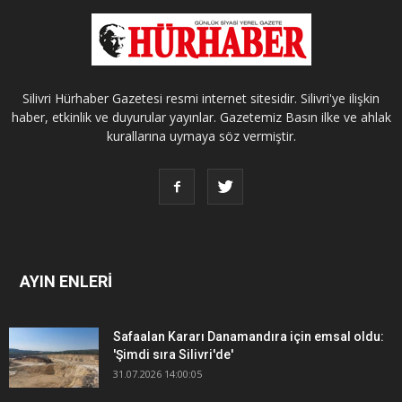
Silivri Hürhaber Gazetesi resmi internet sitesidir. Silivri'ye ilişkin
haber, etkinlik ve duyurular yayınlar. Gazetemiz Basın ilke ve ahlak
kurallarına uymaya söz vermiştir.
AYIN ENLERİ
Safaalan Kararı Danamandıra için emsal oldu:
'Şimdi sıra Silivri'de'
31.07.2026 14:00:05