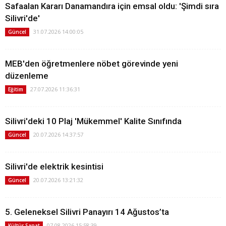
Safaalan Kararı Danamandıra için emsal oldu: 'Şimdi sıra
Silivri'de'
31.07.2026 14:00:05
Güncel
MEB'den öğretmenlere nöbet görevinde yeni
düzenleme
27.07.2026 11:36:31
Eğitim
Silivri'deki 10 Plaj 'Mükemmel' Kalite Sınıfında
20.07.2026 14:37:57
Güncel
Silivri'de elektrik kesintisi
20.07.2026 13:21:32
Güncel
5. Geleneksel Silivri Panayırı 14 Ağustos’ta
07.08.2026 15:58:39
Kültür Sanat