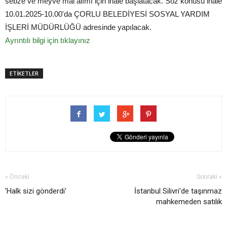
sebze ve meyve mal alımı için ihale başlatacak. Söz konusu ihale
10.01.2025-10.00'da ÇORLU BELEDİYESİ SOSYAL YARDIM
İŞLERİ MÜDÜRLÜĞÜ adresinde yapılacak.
Ayrıntılı bilgi için tıklayınız
ETİKETLER
« Önceki
Sonraki »
'Halk sizi gönderdi'
İstanbul Silivri'de taşınmaz
mahkemeden satılık