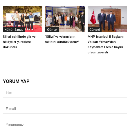
Kültür Sanat
Güncel
Güncel
Silivri sahilinde şiir ve
'Silivri'ye yatırımların
MHP İstanbul İl Başkanı
hikâyeler yüreklere
takibini sürdürüyoruz'
Volkan Yılmaz'dan
dokundu
Kaymakam Eren'e hayırlı
olsun ziyareti
YORUM YAP