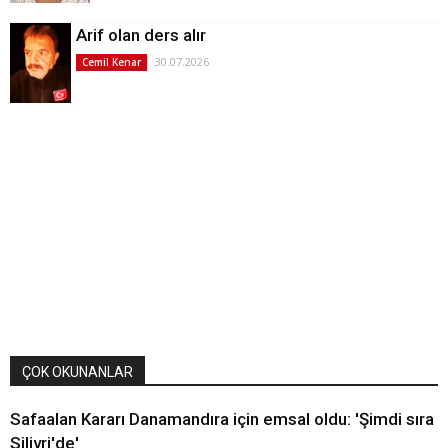
Arif olan ders alır
30.07.2026
Cemil Kenar
ÇOK OKUNANLAR
Safaalan Kararı Danamandıra için emsal oldu: 'Şimdi sıra
Silivri'de'