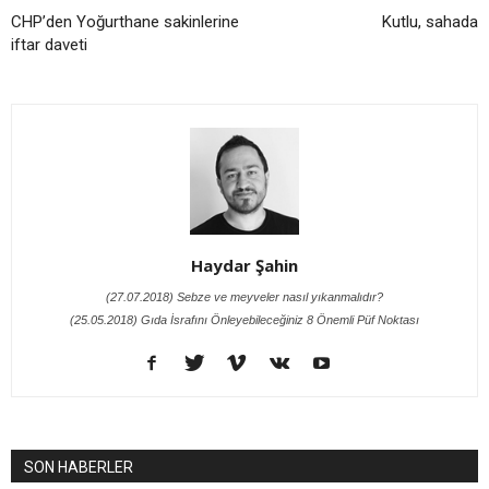
CHP’den Yoğurthane sakinlerine
Kutlu, sahada
iftar daveti
Haydar Şahin
(27.07.2018) Sebze ve meyveler nasıl yıkanmalıdır?
(25.05.2018) Gıda İsrafını Önleyebileceğiniz 8 Önemli Püf Noktası
SON HABERLER