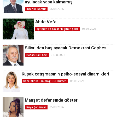
uyulacak yasa kalmamış
06.08.2026
İbrahim Kömür
Ahde Vefa
05.08.2026
Eğitmen ve Yazar Nagihan Şanlı
Silivri'den başlayacak Demokrasi Cephesi
05.08.2026
Hasan Baki Çifçi
Kuşak çatışmasının psiko-sosyal dinamikleri
05.08.2026
Uzm. Klinik Psikolog Gül Dümen
Manşet defansında gösteri
05.08.2026
Rüya Şahsuvar