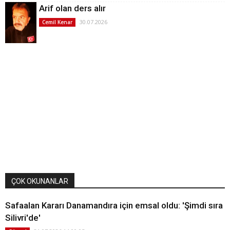
Arif olan ders alır
30.07.2026
Cemil Kenar
ÇOK OKUNANLAR
Safaalan Kararı Danamandıra için emsal oldu: 'Şimdi sıra
Silivri'de'