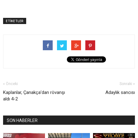
ETİKETLER
« Önceki
Sonraki »
Kaplanlar, Çanakça’dan rövanşı
Adaylık sancısı
aldı 4-2
SON HABERLER