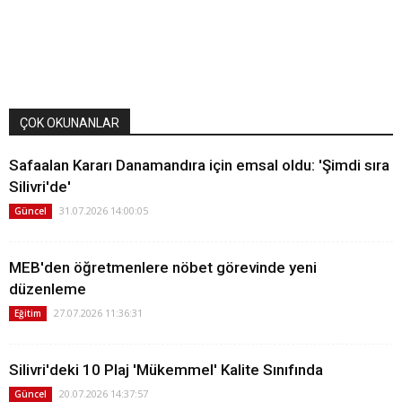
ÇOK OKUNANLAR
Safaalan Kararı Danamandıra için emsal oldu: 'Şimdi sıra
Silivri'de'
31.07.2026 14:00:05
Güncel
MEB'den öğretmenlere nöbet görevinde yeni
düzenleme
27.07.2026 11:36:31
Eğitim
Silivri'deki 10 Plaj 'Mükemmel' Kalite Sınıfında
20.07.2026 14:37:57
Güncel