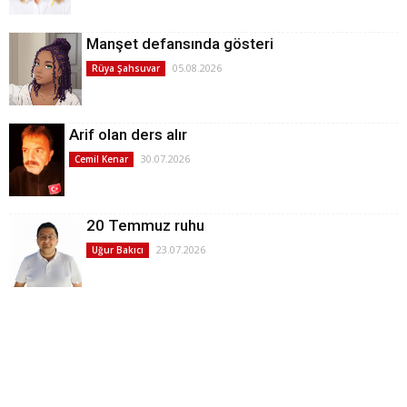
Manşet defansında gösteri
05.08.2026
Rüya Şahsuvar
Arif olan ders alır
30.07.2026
Cemil Kenar
20 Temmuz ruhu
23.07.2026
Uğur Bakıcı