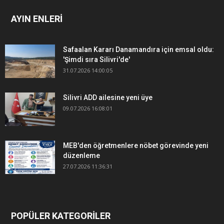
AYIN ENLERİ
Safaalan Kararı Danamandıra için emsal oldu:
'Şimdi sıra Silivri'de'
31.07.2026 14:00:05
Silivri ADD ailesine yeni üye
09.07.2026 16:08:01
MEB'den öğretmenlere nöbet görevinde yeni
düzenleme
27.07.2026 11:36:31
POPÜLER KATEGORİLER