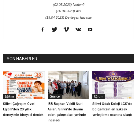
(02.05.2023) Neden?
(26.04.2023) Acil
(19.04.2023) Devleşen hayatlar
SON HABERLER
Eğitim
Güncel
Eğitim
Silivri Çağrışım Özel
İBB Başkan Vekili Nuri
Silivri Odak Koleji LGS'de
Eğitim'den 20 yıllık
Aslan, Silivri’de devam
bölgemizin en yüksek
deneyimle bireysel destek
eden çalışmaları yerinde
yerleştirme oranına ulaştı
inceledi