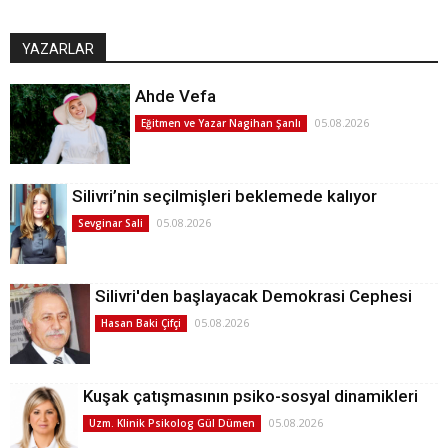
YAZARLAR
Ahde Vefa
05.08.2026
Eğitmen ve Yazar Nagihan Şanlı
Silivri’nin seçilmişleri beklemede kalıyor
05.08.2026
Sevginar Sali
Silivri'den başlayacak Demokrasi Cephesi
05.08.2026
Hasan Baki Çifçi
Kuşak çatışmasının psiko-sosyal dinamikleri
05.08.2026
Uzm. Klinik Psikolog Gül Dümen