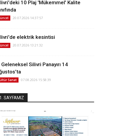
ilivri'deki 10 Plaj 'Mükemmel' Kalite
ınıfında
20.07.2026 14:37:57
üncel
livri'de elektrik kesintisi
20.07.2026 13:21:32
üncel
. Geleneksel Silivri Panayırı 14
ğustos’ta
07.08.2026 15:58:39
ültür Sanat
1. SAYFAMIZ