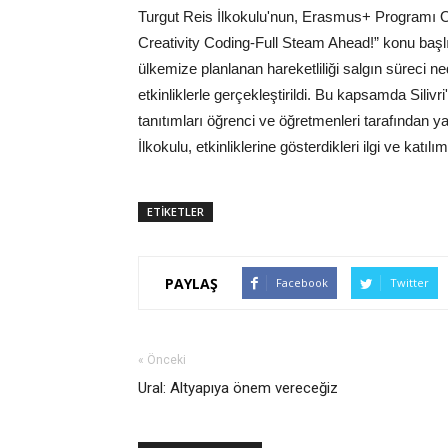
Turgut Reis İlkokulu'nun, Erasmus+ Programı Oku
Creativity Coding-Full Steam Ahead!” konu başlı
ülkemize planlanan hareketliliği salgın süreci ne
etkinliklerle gerçekleştirildi. Bu kapsamda Silivr
tanıtımları öğrenci ve öğretmenleri tarafından y
İlkokulu, etkinliklerine gösterdikleri ilgi ve katıl
ETİKETLER
PAYLAŞ
Facebook
Twitter
« Önceki
Ural: Altyapıya önem vereceğiz