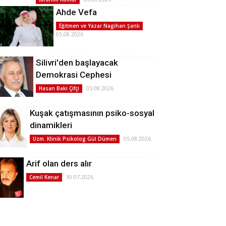
Ahde Vefa
Eğitmen ve Yazar Nagihan Şanlı
05.08.2026
Silivri'den başlayacak
Demokrasi Cephesi
05.08.2026
Hasan Baki Çifçi
Kuşak çatışmasının psiko-sosyal
dinamikleri
05.08.2026
Uzm. Klinik Psikolog Gül Dümen
Arif olan ders alır
30.07.2026
Cemil Kenar