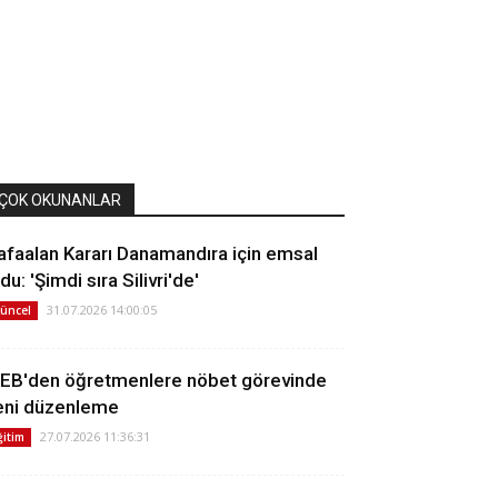
ÇOK OKUNANLAR
afaalan Kararı Danamandıra için emsal
du: 'Şimdi sıra Silivri'de'
31.07.2026 14:00:05
üncel
EB'den öğretmenlere nöbet görevinde
eni düzenleme
27.07.2026 11:36:31
ğitim