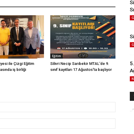
S
S
G
Si
G
Eğitim
5
iyesi ile Çizgi Eğitim
Silivri Necip Sarıbekir MTAL'de 9.
sında iş birliği
sınıf kayıtları 17 Ağustos'ta başlıyor
A
K