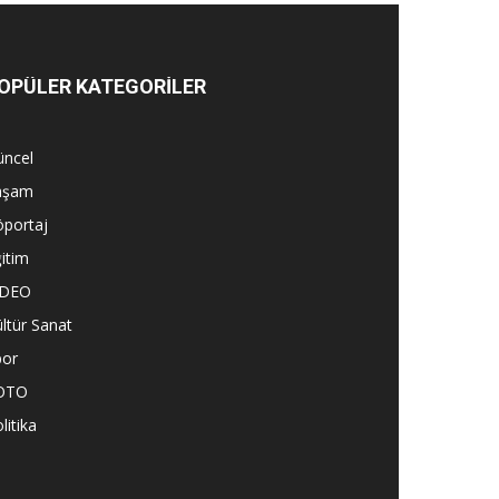
OPÜLER KATEGORİLER
üncel
aşam
öportaj
itim
İDEO
ltür Sanat
por
OTO
litika