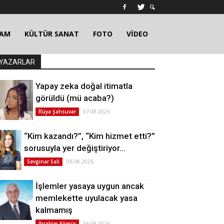
ŞAM
KÜLTÜR SANAT
FOTO
VİDEO
YAZARLAR
Yapay zeka doğal itimatla
görüldü (mü acaba?)
07.08.2026
Rüya Şahsuvar
“Kim kazandı?”, “Kim hizmet etti?”
sorusuyla yer değiştiriyor…
06.08.2026
Sevginar Sali
İşlemler yasaya uygun ancak
memlekette uyulacak yasa
kalmamış
06.08.2026
İbrahim Kömür