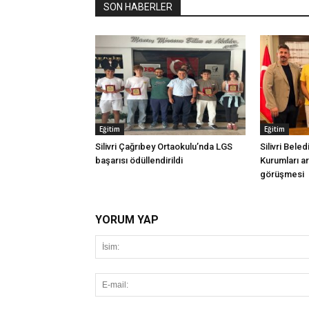
SON HABERLER
Eğitim
Eğitim
Silivri Çağrıbey Ortaokulu’nda LGS
Silivri Beled
başarısı ödüllendirildi
Kurumları ara
görüşmesi
YORUM YAP