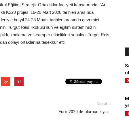
l Eğitimi Stratejik Ortaklıklar faaliyeti kapsamında, “Art
klı K229 projesi 16-20 Mart 2020 tarihleri arasında
deniyle bu yıl 24-28 Mayıs tarihleri arasında çevrimiçi
i'nin, Turgut Reis İlkokulu'nun ve eğitim sistemimizin
apıldı, kodlama ve scamper etkinlikleri sunuldu. Turgut Reis
ımdan dolayı ortaklarına teşekkür etti.
S
ol
G
M
Sonraki »
y
Euro 2020’de ölümün kıyısı…
E