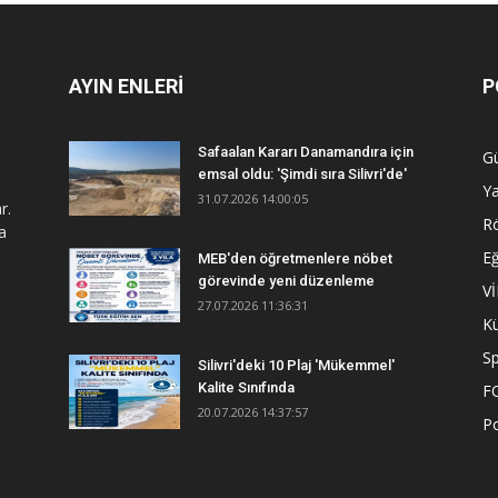
AYIN ENLERİ
P
Safaalan Kararı Danamandıra için
G
emsal oldu: 'Şimdi sıra Silivri'de'
Y
31.07.2026 14:00:05
r.
R
a
Eğ
MEB'den öğretmenlere nöbet
görevinde yeni düzenleme
V
27.07.2026 11:36:31
Kü
S
Silivri'deki 10 Plaj 'Mükemmel'
Kalite Sınıfında
F
20.07.2026 14:37:57
Po