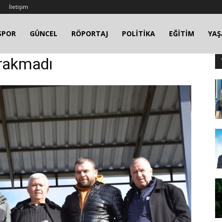
İletişim
SPOR
GÜNCEL
RÖPORTAJ
POLİTİKA
EĞİTİM
YA
bırakmadı