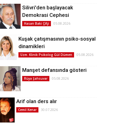
Silivri'den başlayacak
Demokrasi Cephesi
05.08.2026
Hasan Baki Çifçi
Kuşak çatışmasının psiko-sosyal
dinamikleri
05.08.2026
Uzm. Klinik Psikolog Gül Dümen
Manşet defansında gösteri
05.08.2026
Rüya Şahsuvar
Arif olan ders alır
30.07.2026
Cemil Kenar