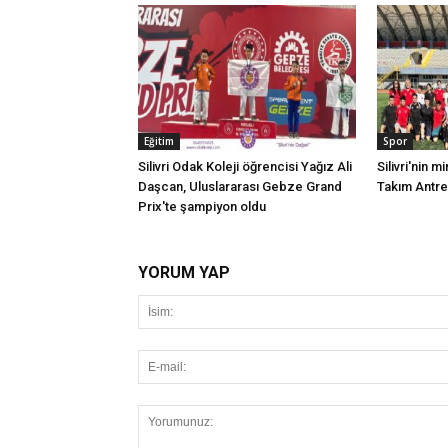
Eğitim
Spor
Silivri Odak Koleji öğrencisi Yağız Ali
Silivri'nin mi
Daşcan, Uluslararası Gebze Grand
Takım Antr
Prix'te şampiyon oldu
YORUM YAP