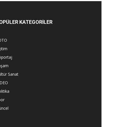
OPÜLER KATEGORİLER
OTO
itim
öportaj
aşam
ltür Sanat
İDEO
litika
por
üncel