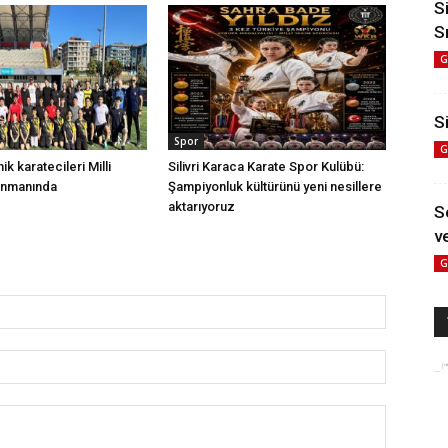
S
S
G
Si
Spor
G
nik karatecileri Milli
Silivri Karaca Karate Spor Kulübü:
enmanında
Şampiyonluk kültürünü yeni nesillere
aktarıyoruz
S
ve
G