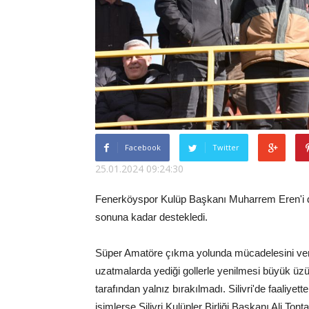
Facebook
Twitter
25.01.2024 09:24:30
Fenerköyspor Kulüp Başkanı Muharrem Eren'i d
sonuna kadar destekledi.
Süper Amatöre çıkma yolunda mücadelesini ver
uzatmalarda yediği gollerle yenilmesi büyük üzü
tarafından yalnız bırakılmadı. Silivri'de faaliye
isimlerse Silivri Kulüpler Birliği Başkanı Ali To