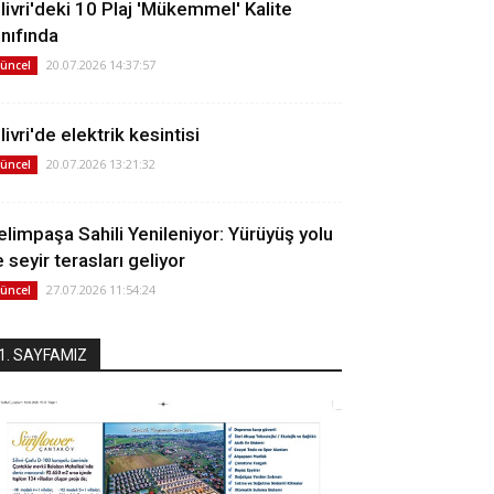
ilivri'deki 10 Plaj 'Mükemmel' Kalite
ınıfında
20.07.2026 14:37:57
üncel
livri'de elektrik kesintisi
20.07.2026 13:21:32
üncel
elimpaşa Sahili Yenileniyor: Yürüyüş yolu
 seyir terasları geliyor
27.07.2026 11:54:24
üncel
1. SAYFAMIZ