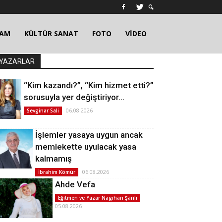
ŞAM
KÜLTÜR SANAT
FOTO
VİDEO
YAZARLAR
“Kim kazandı?”, “Kim hizmet etti?”
sorusuyla yer değiştiriyor…
06.08.2026
Sevginar Sali
İşlemler yasaya uygun ancak
memlekette uyulacak yasa
kalmamış
06.08.2026
İbrahim Kömür
Ahde Vefa
Eğitmen ve Yazar Nagihan Şanlı
05.08.2026