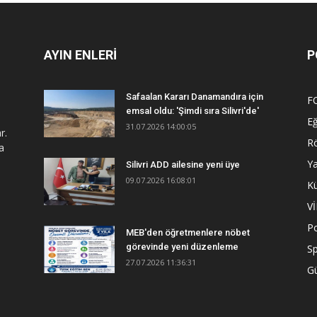
AYIN ENLERİ
P
Safaalan Kararı Danamandıra için
F
emsal oldu: 'Şimdi sıra Silivri'de'
Eğ
31.07.2026 14:00:05
r.
R
a
Y
Silivri ADD ailesine yeni üye
09.07.2026 16:08:01
Kü
V
Po
MEB'den öğretmenlere nöbet
görevinde yeni düzenleme
S
27.07.2026 11:36:31
G