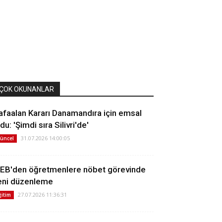
ÇOK OKUNANLAR
afaalan Kararı Danamandıra için emsal
du: 'Şimdi sıra Silivri'de'
31.07.2026 14:00:05
üncel
EB'den öğretmenlere nöbet görevinde
eni düzenleme
27.07.2026 11:36:31
ğitim