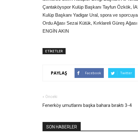
Çantaköyspor Kulüp Başkanı Tayfun Özkök, İA
Kulüp Başkanı Yadigar Ural, spora ve sporcuya 
Ordu Ağası Sezai Kütük, Kırklareli Güreş Ağası
ENGİN AKIN
ETİKETLER
PAYLAŞ
Facebook
Twitter
« Önceki
Fenerköy umutlarını başka bahara bıraktı 3-4
SON HABERLER