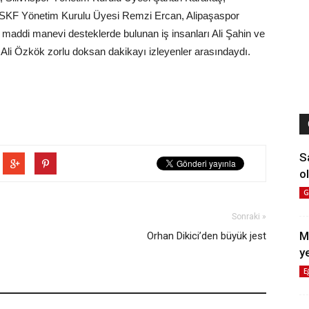
SKF Yönetim Kurulu Üyesi Remzi Ercan, Alipaşaspor
maddi manevi desteklerde bulunan iş insanları Ali Şahin ve
 Ali Özkök zorlu doksan dakikayı izleyenler arasındaydı.
S
ol
G
Sonraki »
M
Orhan Dikici’den büyük jest
y
E