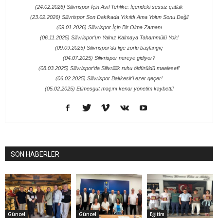
(24.02.2026) Silivrispor İçin Asıl Tehlike: İçerideki sessiz çatlak
(23.02.2026) Silivrispor Son Dakikada Yıkıldı Ama Yolun Sonu Değil
(09.01.2026) Silivrispor İçin Bir Olma Zamanı
(06.11.2025) Silivrispor’un Yalnız Kalmaya Tahammülü Yok!
(09.09.2025) Silivrispor’da lige zorlu başlangıç
(04.07.2025) Silivrispor nereye gidiyor?
(08.03.2025) Silivrispor’da Silivrililik ruhu öldürüldü maalesef!
(06.02.2025) Silivrispor Balıkesir'i ezer geçer!
(05.02.2025) Etimesgut maçını kenar yönetim kaybetti!
SON HABERLER
Güncel
Güncel
Eğitim