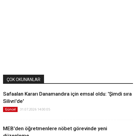
ÇOK OKUNANLAR
Safaalan Kararı Danamandıra için emsal oldu: 'Şimdi sıra
Silivri'de'
31.07.2026 14:00:05
Güncel
MEB'den öğretmenlere nöbet görevinde yeni
düzenleme