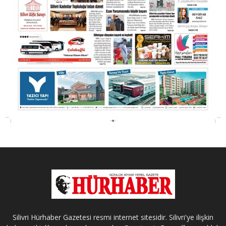
Silivri Hürhaber Gazetesi resmi internet sitesidir. Silivri'ye ilişkin