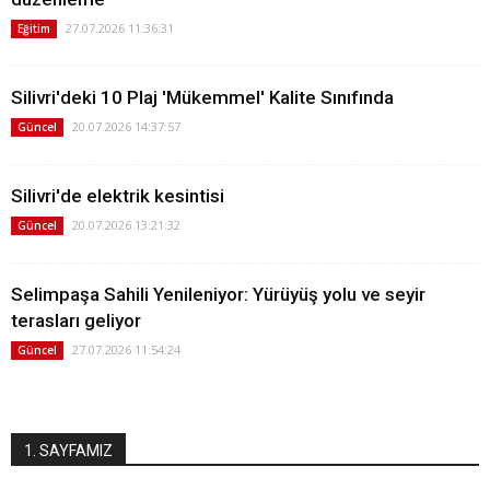
27.07.2026 11:36:31
Eğitim
Silivri'deki 10 Plaj 'Mükemmel' Kalite Sınıfında
20.07.2026 14:37:57
Güncel
Silivri'de elektrik kesintisi
20.07.2026 13:21:32
Güncel
Selimpaşa Sahili Yenileniyor: Yürüyüş yolu ve seyir
terasları geliyor
27.07.2026 11:54:24
Güncel
1. SAYFAMIZ