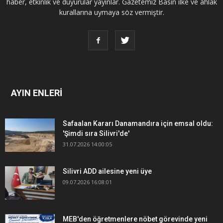
haber, etkinlik ve duyurular yayınlar. Gazetemiz Basın ilke ve ahlak
kurallarına uymaya söz vermiştir.
AYIN ENLERİ
Safaalan Kararı Danamandıra için emsal oldu:
'Şimdi sıra Silivri'de'
31.07.2026 14:00:05
Silivri ADD ailesine yeni üye
09.07.2026 16:08:01
MEB'den öğretmenlere nöbet görevinde yeni