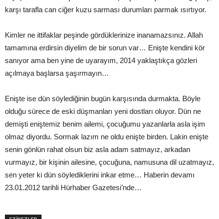
karşı tarafla can ciğer kuzu sarması durumları parmak ısırtıyor.
Kimler ne ittifaklar peşinde gördüklerinize inanamazsınız. Allah
tamamına erdirsin diyelim de bir sorun var… Enişte kendini kör
sanıyor ama ben yine de uyarayım, 2014 yaklaştıkça gözleri
açılmaya başlarsa şaşırmayın…
Enişte ise dün söylediğinin bugün karşısında durmakta. Böyle
olduğu sürece de eski düşmanları yeni dostları oluyor. Dün ne
demişti eniştemiz benim ailemi, çocuğumu yazanlarla asla işim
olmaz diyordu. Sormak lazım ne oldu enişte birden. Lakin enişte
senin gönlün rahat olsun biz asla adam satmayız, arkadan
vurmayız, bir kişinin ailesine, çocuğuna, namusuna dil uzatmayız,
sen yeter ki dün söylediklerini inkar etme… Haberin devamı
23.01.2012 tarihli Hürhaber Gazetesi’nde…