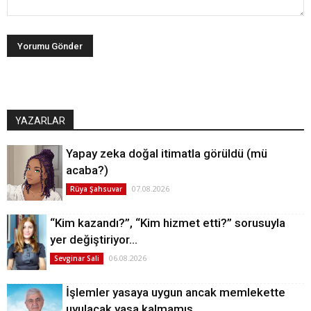
YAZARLAR
Yapay zeka doğal itimatla görüldü (mü
acaba?)
07.08.2026
Rüya Şahsuvar
“Kim kazandı?”, “Kim hizmet etti?” sorusuyla
yer değiştiriyor…
06.08.2026
Sevginar Sali
İşlemler yasaya uygun ancak memlekette
uyulacak yasa kalmamış