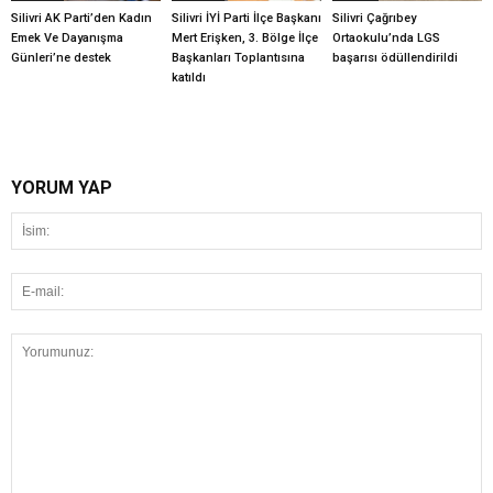
Silivri AK Parti’den Kadın
Silivri İYİ Parti İlçe Başkanı
Silivri Çağrıbey
Emek Ve Dayanışma
Mert Erişken, 3. Bölge İlçe
Ortaokulu’nda LGS
Günleri’ne destek
Başkanları Toplantısına
başarısı ödüllendirildi
katıldı
YORUM YAP