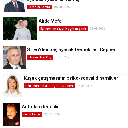
06.08.2026
İbrahim Kömür
Ahde Vefa
05.08.2026
Eğitmen ve Yazar Nagihan Şanlı
Silivri'den başlayacak Demokrasi Cephesi
05.08.2026
Hasan Baki Çifçi
Kuşak çatışmasının psiko-sosyal dinamikleri
05.08.2026
Uzm. Klinik Psikolog Gül Dümen
Arif olan ders alır
30.07.2026
Cemil Kenar