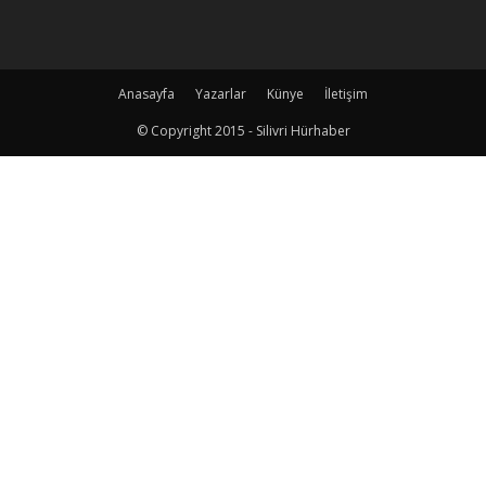
Anasayfa
Yazarlar
Künye
İletişim
© Copyright 2015 - Silivri Hürhaber