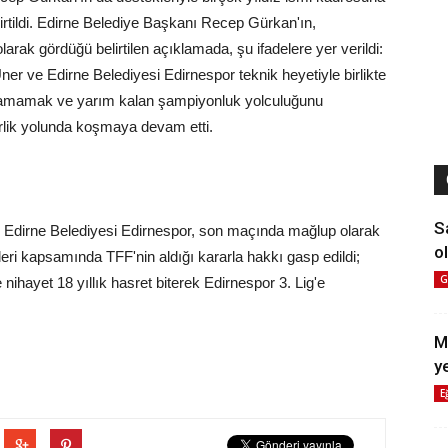
lirtildi. Edirne Belediye Başkanı Recep Gürkan'ın,
rak gördüğü belirtilen açıklamada, şu ifadelere yer verildi:
r ve Edirne Belediyesi Edirnespor teknik heyetiyle birlikte
aşamamak ve yarım kalan şampiyonluk yolculuğunu
erlik yolunda koşmaya devam etti.
S
 Edirne Belediyesi Edirnespor, son maçında mağlup olarak
ol
leri kapsamında TFF'nin aldığı kararla hakkı gasp edildi;
G
nihayet 18 yıllık hasret biterek Edirnespor 3. Lig'e
M
y
E