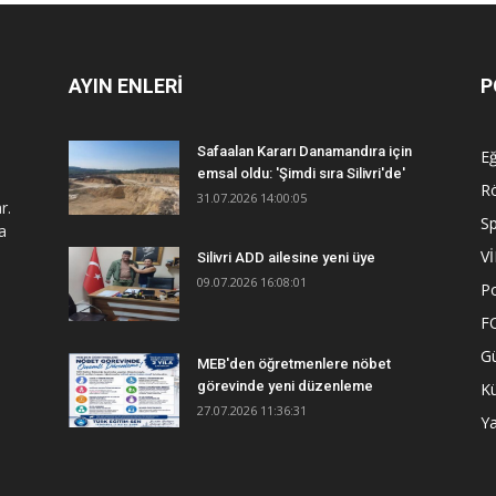
AYIN ENLERİ
P
Safaalan Kararı Danamandıra için
Eğ
emsal oldu: 'Şimdi sıra Silivri'de'
R
31.07.2026 14:00:05
r.
S
a
V
Silivri ADD ailesine yeni üye
09.07.2026 16:08:01
Po
F
G
MEB'den öğretmenlere nöbet
görevinde yeni düzenleme
Kü
27.07.2026 11:36:31
Y