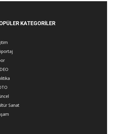
OPÜLER KATEGORİLER
itim
öportaj
por
İDEO
litika
OTO
üncel
ltür Sanat
aşam