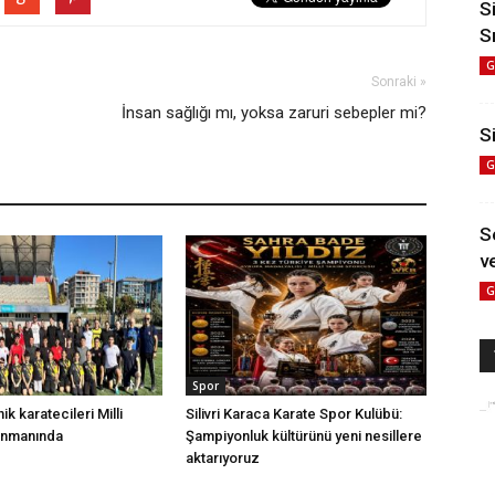
S
S
G
Sonraki »
İnsan sağlığı mı, yoksa zaruri sebepler mi?
Si
G
S
ve
G
Spor
nik karatecileri Milli
Silivri Karaca Karate Spor Kulübü:
enmanında
Şampiyonluk kültürünü yeni nesillere
aktarıyoruz