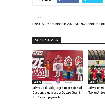
« Önceki
HASGAL mezunlarının 2020 yılı YKS sıralamaları
SON HABERLER
Eğitim
Spor
Silivri Odak Koleji öğrencisi Yağız Ali
Silivri'nin mi
Daşcan, Uluslararası Gebze Grand
Takım Antr
Prix'te şampiyon oldu