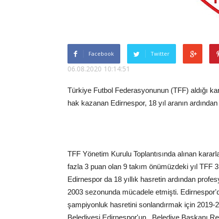
Facebook
Twitter
06.08.2020 10:14:51
Türkiye Futbol Federasyonunun (TFF) aldığı k
hak kazanan Edirnespor, 18 yıl aranın ardından
TFF Yönetim Kurulu Toplantısında alınan kararla
fazla 3 puan olan 9 takım önümüzdeki yıl TFF 3
Edirnespor da 18 yıllık hasretin ardından profe
2003 sezonunda mücadele etmişti. Edirnespor'dan 
şampiyonluk hasretini sonlandırmak için 2019-2
Belediyesi Edirnespor'un, Belediye Başkanı Rec