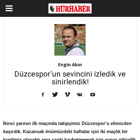
Engin Akın
Düzcespor’un sevincini izledik ve
sinirlendik!
İkinci yarının ilk maçında takipçimiz Düzcespor'u elimizden
kaçırdık. Kazansak önümüzdeki haftalar için iki maçlık bir
kredimiz olacaktı ama sanki kaybetmemek için oynar gibiydik,