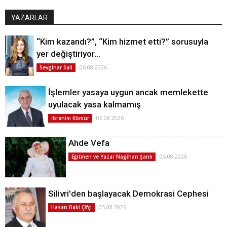
YAZARLAR
“Kim kazandı?”, “Kim hizmet etti?” sorusuyla
yer değiştiriyor…
06.08.2026
Sevginar Sali
İşlemler yasaya uygun ancak memlekette
uyulacak yasa kalmamış
06.08.2026
İbrahim Kömür
Ahde Vefa
05.08.2026
Eğitmen ve Yazar Nagihan Şanlı
Silivri'den başlayacak Demokrasi Cephesi
05.08.2026
Hasan Baki Çifçi