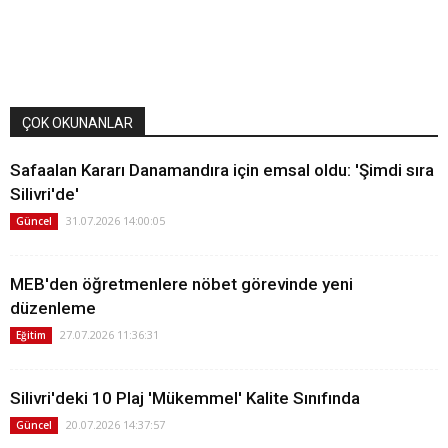
ÇOK OKUNANLAR
Safaalan Kararı Danamandıra için emsal oldu: 'Şimdi sıra
Silivri'de'
31.07.2026 14:00:05
Güncel
MEB'den öğretmenlere nöbet görevinde yeni
düzenleme
27.07.2026 11:36:31
Eğitim
Silivri'deki 10 Plaj 'Mükemmel' Kalite Sınıfında
20.07.2026 14:37:57
Güncel