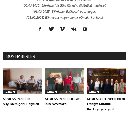
(08.03.2025) Silivrispor’da Silivrililik ruhu öldürüldü maalesef!
(06.02.2025) Silivrispor Balıkesir'i ezer geçer!
(05.02.2025) Etimesgut maçını kenar yönetim kaybetti!
SON HABERLER
Güncel
Güncel
Güncel
Silivri AK Parti'den
Silivri AK Parti'de iki yeni
Silivri Saadet Partisi'nden
büyüklere gönül ziyareti
isim rozet taktı
Emniyet Müdürü
Büzkaya'ya ziyaret