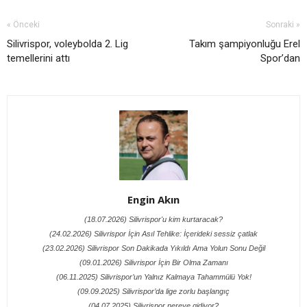
« Önceki
Sonraki »
Silivrispor, voleybolda 2. Lig
Takım şampiyonluğu Erel
temellerini attı
Spor’dan
Engin Akın
(18.07.2026) Silivrispor'u kim kurtaracak?
(24.02.2026) Silivrispor İçin Asıl Tehlike: İçerideki sessiz çatlak
(23.02.2026) Silivrispor Son Dakikada Yıkıldı Ama Yolun Sonu Değil
(09.01.2026) Silivrispor İçin Bir Olma Zamanı
(06.11.2025) Silivrispor’un Yalnız Kalmaya Tahammülü Yok!
(09.09.2025) Silivrispor’da lige zorlu başlangıç
(04.07.2025) Silivrispor nereye gidiyor?