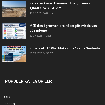
Safaalan Kararı Danamandıra için emsal oldu:
'Şimdi sıra Silivri'de'
31.07.2026 14:00:05
MEB'den öğretmenlere nöbet görevinde yeni
düzenleme
27.07.2026 11:36:31
Silivri'deki 10 Plaj 'Mükemmel' Kalite Sınıfında
20.07.2026 14:37:57
POPÜLER KATEGORİLER
FOTO
Röportaj