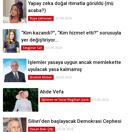
Yapay zeka doğal itimatla görüldü (mü
acaba?)
07.08.2026
Rüya Şahsuvar
“Kim kazandı?”, “Kim hizmet etti?” sorusuyla
yer değiştiriyor…
06.08.2026
Sevginar Sali
İşlemler yasaya uygun ancak memlekette
uyulacak yasa kalmamış
06.08.2026
İbrahim Kömür
Ahde Vefa
05.08.2026
Eğitmen ve Yazar Nagihan Şanlı
Silivri'den başlayacak Demokrasi Cephesi
05.08.2026
Hasan Baki Çifçi