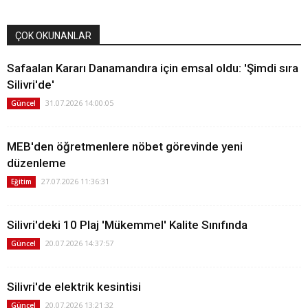
ÇOK OKUNANLAR
Safaalan Kararı Danamandıra için emsal oldu: 'Şimdi sıra
Silivri'de'
31.07.2026 14:00:05
Güncel
MEB'den öğretmenlere nöbet görevinde yeni
düzenleme
27.07.2026 11:36:31
Eğitim
Silivri'deki 10 Plaj 'Mükemmel' Kalite Sınıfında
20.07.2026 14:37:57
Güncel
Silivri'de elektrik kesintisi
20.07.2026 13:21:32
Güncel