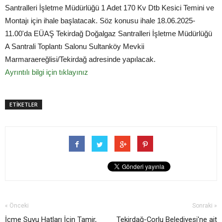
Santralleri İşletme Müdürlüğü 1 Adet 170 Kv Dtb Kesici Temini ve
Montajı için ihale başlatacak. Söz konusu ihale 18.06.2025-
11.00'da EÜAŞ Tekirdağ Doğalgaz Santralleri İşletme Müdürlüğü
A Santrali Toplantı Salonu Sultanköy Mevkii
Marmaraereğlisi/Tekirdağ adresinde yapılacak.
Ayrıntılı bilgi için tıklayınız
ETİKETLER
« Önceki
Sonraki »
İçme Suyu Hatları İçin Tamir,
Tekirdağ-Çorlu Belediyesi'ne ait