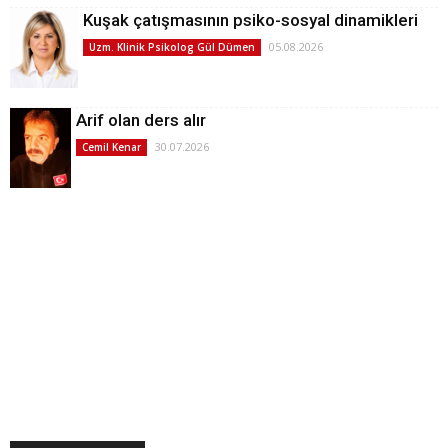
Kuşak çatışmasının psiko-sosyal dinamikleri
05.08.2026
Uzm. Klinik Psikolog Gül Dümen
Arif olan ders alır
30.07.2026
Cemil Kenar