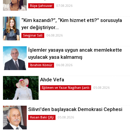
07.08.2026
Rüya Şahsuvar
“Kim kazandı?”, “Kim hizmet etti?” sorusuyla
yer değiştiriyor…
06.08.2026
Sevginar Sali
İşlemler yasaya uygun ancak memlekette
uyulacak yasa kalmamış
06.08.2026
İbrahim Kömür
Ahde Vefa
05.08.2026
Eğitmen ve Yazar Nagihan Şanlı
Silivri'den başlayacak Demokrasi Cephesi
05.08.2026
Hasan Baki Çifçi