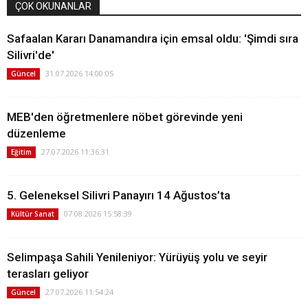
ÇOK OKUNANLAR
Safaalan Kararı Danamandıra için emsal oldu: 'Şimdi sıra
Silivri'de'
31.07.2026 14:00:05
Güncel
MEB'den öğretmenlere nöbet görevinde yeni
düzenleme
27.07.2026 11:36:31
Eğitim
5. Geleneksel Silivri Panayırı 14 Ağustos’ta
07.08.2026 15:58:39
Kültür Sanat
Selimpaşa Sahili Yenileniyor: Yürüyüş yolu ve seyir
terasları geliyor
27.07.2026 11:54:24
Güncel