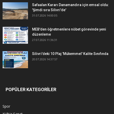
Safaalan Kararı Danamandıra için emsal oldu:
'Şimdi sıra Silivri'de'
31.07.2026 14:00:05
MEB'den öğretmenlere nöbet görevinde yeni
düzenleme
27.07.2026 11:36:31
Silivri'deki 10 Plaj 'Mükemmel' Kalite Sınıfında
20.07.2026 14:37:57
POPÜLER KATEGORİLER
Spor
Kültür Sanat