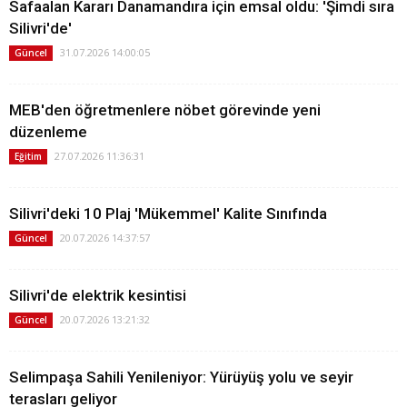
Safaalan Kararı Danamandıra için emsal oldu: 'Şimdi sıra
Silivri'de'
31.07.2026 14:00:05
Güncel
MEB'den öğretmenlere nöbet görevinde yeni
düzenleme
27.07.2026 11:36:31
Eğitim
Silivri'deki 10 Plaj 'Mükemmel' Kalite Sınıfında
20.07.2026 14:37:57
Güncel
Silivri'de elektrik kesintisi
20.07.2026 13:21:32
Güncel
Selimpaşa Sahili Yenileniyor: Yürüyüş yolu ve seyir
terasları geliyor