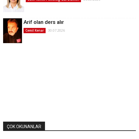
Arif olan ders alır
30.07.2026
Cemil Kenar
ÇOK OKUNANLAR