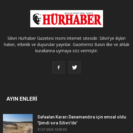
Silivri Hürhaber Gazetesi resmi internet sitesidir. Silivri'ye ilişkin
haber, etkinlik ve duyurular yayınlar. Gazetemiz Basın ilke ve ahlak
kurallarına uymaya söz vermiştir.
AYIN ENLERİ
Safaalan Kararı Danamandıra için emsal oldu:
'Şimdi sıra Silivri'de'
31.07.2026 14:00:05