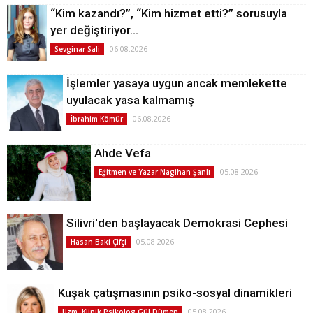
“Kim kazandı?”, “Kim hizmet etti?” sorusuyla
yer değiştiriyor…
06.08.2026
Sevginar Sali
İşlemler yasaya uygun ancak memlekette
uyulacak yasa kalmamış
06.08.2026
İbrahim Kömür
Ahde Vefa
05.08.2026
Eğitmen ve Yazar Nagihan Şanlı
Silivri'den başlayacak Demokrasi Cephesi
05.08.2026
Hasan Baki Çifçi
Kuşak çatışmasının psiko-sosyal dinamikleri
05.08.2026
Uzm. Klinik Psikolog Gül Dümen