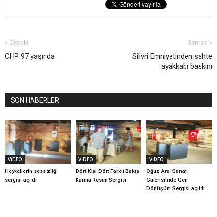
« Önceki
Sonraki »
CHP 97 yaşında
Silivri Emniyetinden sahte
ayakkabı baskını
SON HABERLER
VİDEO
VİDEO
VİDEO
Heykellerin sessizliğ
Dört Kişi Dört Farklı Bakış
Oğuz Aral Sanat
sergisi açıldı
Karma Resim Sergisi
Galerisi’nde Geri
Dönüşüm Sergisi açıldı