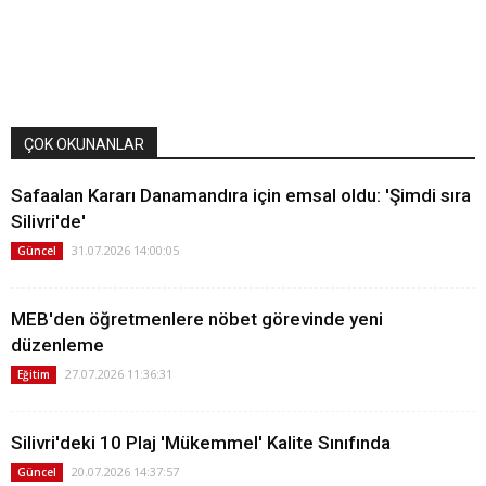
ÇOK OKUNANLAR
Safaalan Kararı Danamandıra için emsal oldu: 'Şimdi sıra
Silivri'de'
31.07.2026 14:00:05
Güncel
MEB'den öğretmenlere nöbet görevinde yeni
düzenleme
27.07.2026 11:36:31
Eğitim
Silivri'deki 10 Plaj 'Mükemmel' Kalite Sınıfında
20.07.2026 14:37:57
Güncel