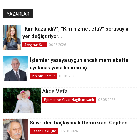
YAZARLAR
“Kim kazandı?”, “Kim hizmet etti?” sorusuyla
yer değiştiriyor…
06.08.2026
Sevginar Sali
İşlemler yasaya uygun ancak memlekette
uyulacak yasa kalmamış
06.08.2026
İbrahim Kömür
Ahde Vefa
05.08.2026
Eğitmen ve Yazar Nagihan Şanlı
Silivri'den başlayacak Demokrasi Cephesi
05.08.2026
Hasan Baki Çifçi