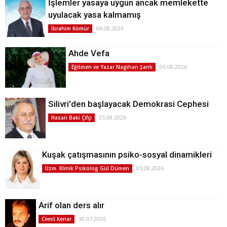
İşlemler yasaya uygun ancak memlekette
uyulacak yasa kalmamış
06.08.2026
İbrahim Kömür
Ahde Vefa
05.08.2026
Eğitmen ve Yazar Nagihan Şanlı
Silivri'den başlayacak Demokrasi Cephesi
05.08.2026
Hasan Baki Çifçi
Kuşak çatışmasının psiko-sosyal dinamikleri
05.08.2026
Uzm. Klinik Psikolog Gül Dümen
Arif olan ders alır
30.07.2026
Cemil Kenar