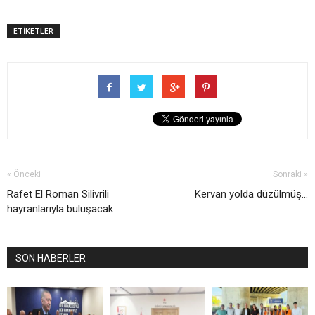
ETİKETLER
« Önceki
Sonraki »
Rafet El Roman Silivrili
Kervan yolda düzülmüş...
hayranlarıyla buluşacak
SON HABERLER