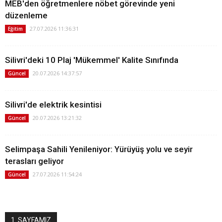
MEB'den öğretmenlere nöbet görevinde yeni
düzenleme
27.07.2026 11:36:31
Eğitim
Silivri'deki 10 Plaj 'Mükemmel' Kalite Sınıfında
20.07.2026 14:37:57
Güncel
Silivri'de elektrik kesintisi
20.07.2026 13:21:32
Güncel
Selimpaşa Sahili Yenileniyor: Yürüyüş yolu ve seyir
terasları geliyor
27.07.2026 11:54:24
Güncel
1. SAYFAMIZ