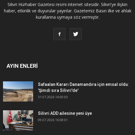
Silivri Hürhaber Gazetesi resmi internet sitesidir. Silivri'ye ilişkin
haber, etkinlik ve duyurular yayınlar. Gazetemiz Basın ilke ve ahlak
kurallarına uymaya söz vermiştir.
AYIN ENLERİ
Safaalan Kararı Danamandıra için emsal oldu:
'Şimdi sıra Silivri'de'
31.07.2026 14:00:05
Silivri ADD ailesine yeni üye
09.07.2026 16:08:01