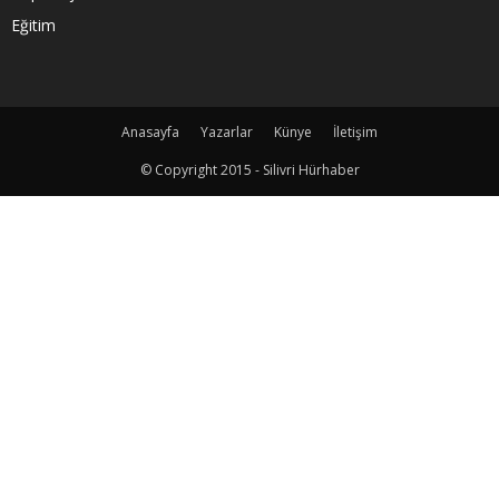
Eğitim
Anasayfa
Yazarlar
Künye
İletişim
© Copyright 2015 - Silivri Hürhaber