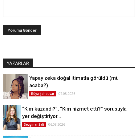
YAZARLAR
Yapay zeka doğal itimatla görüldü (mü
acaba?)
07.08.2026
Rüya Şahsuvar
“Kim kazandı?”, “Kim hizmet etti?” sorusuyla
yer değiştiriyor…
06.08.2026
Sevginar Sali