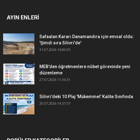
AYIN ENLERİ
Safaalan Kararı Danamandıra için emsal oldu:
'Şimdi sıra Silivri'de'
31.07.2026 14:00:05
MEB'den öğretmenlere nöbet görevinde yeni
düzenleme
27.07.2026 11:36:31
Silivri'deki 10 Plaj 'Mükemmel' Kalite Sınıfında
20.07.2026 14:37:57