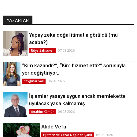
YAZARLAR
Yapay zeka doğal itimatla görüldü (mü
acaba?)
07.08.2026
Rüya Şahsuvar
“Kim kazandı?”, “Kim hizmet etti?” sorusuyla
yer değiştiriyor…
06.08.2026
Sevginar Sali
İşlemler yasaya uygun ancak memlekette
uyulacak yasa kalmamış
06.08.2026
İbrahim Kömür
Ahde Vefa
05.08.2026
Eğitmen ve Yazar Nagihan Şanlı