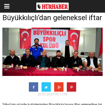
Büyükkılıçlı’dan geleneksel iftar
26.03.2024 09:17:58
Silivri'nin güzide kulüplerinden Büyükkılıçlıspor iftar geleneğine bir