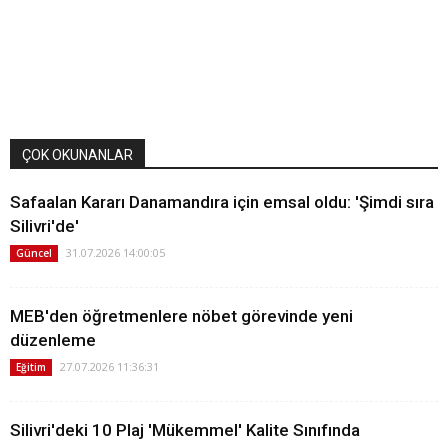
ÇOK OKUNANLAR
Safaalan Kararı Danamandıra için emsal oldu: 'Şimdi sıra
Silivri'de'
31.07.2026 14:00:05
Güncel
MEB'den öğretmenlere nöbet görevinde yeni
düzenleme
27.07.2026 11:36:31
Eğitim
Silivri'deki 10 Plaj 'Mükemmel' Kalite Sınıfında