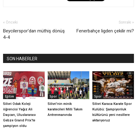
« Önceki
Sonraki »
Beycilerspor’dan müthiş dönüş
Fenerbahçe ligden çekilir mi?
4-4
SON HABERLER
Eğitim
Spor
Spor
Silivri Odak Koleji
Silivri'nin minik
Silivri Karaca Karate Spor
öğrencisi Yağız Ali
karatecileri Milli Takım
Kulübü: Şampiyonluk
Daşcan, Uluslararası
Antrenmanında
kültürünü yeni nesillere
Gebze Grand Prix'te
aktarıyoruz
şampiyon oldu