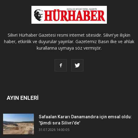
Silivri Hürhaber Gazetesi resmi internet sitesidir. Silivri'ye ilişkin
haber, etkinlik ve duyurular yayınlar. Gazetemiz Basın ilke ve ahlak
kurallarına uymaya söz vermiştir.
AYIN ENLERİ
Safaalan Kararı Danamandıra için emsal oldu:
'Şimdi sıra Silivri'de'
31.07.2026 14:00:05