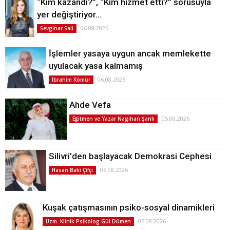
“Kim kazandı?”, “Kim hizmet etti?” sorusuyla
yer değiştiriyor…
06.08.2026
Sevginar Sali
İşlemler yasaya uygun ancak memlekette
uyulacak yasa kalmamış
06.08.2026
İbrahim Kömür
Ahde Vefa
05.08.2026
Eğitmen ve Yazar Nagihan Şanlı
Silivri'den başlayacak Demokrasi Cephesi
05.08.2026
Hasan Baki Çifçi
Kuşak çatışmasının psiko-sosyal dinamikleri
05.08.2026
Uzm. Klinik Psikolog Gül Dümen