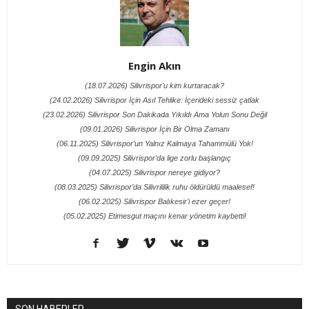
Engin Akın
(18.07.2026) Silivrispor'u kim kurtaracak?
(24.02.2026) Silivrispor İçin Asıl Tehlike: İçerideki sessiz çatlak
(23.02.2026) Silivrispor Son Dakikada Yıkıldı Ama Yolun Sonu Değil
(09.01.2026) Silivrispor İçin Bir Olma Zamanı
(06.11.2025) Silivrispor’un Yalnız Kalmaya Tahammülü Yok!
(09.09.2025) Silivrispor’da lige zorlu başlangıç
(04.07.2025) Silivrispor nereye gidiyor?
(08.03.2025) Silivrispor’da Silivrililik ruhu öldürüldü maalesef!
(06.02.2025) Silivrispor Balıkesir'i ezer geçer!
(05.02.2025) Etimesgut maçını kenar yönetim kaybetti!
SON HABERLER