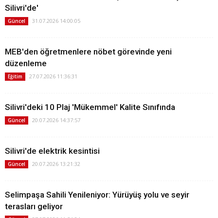
Silivri'de'
31.07.2026 14:00:05
Güncel
MEB'den öğretmenlere nöbet görevinde yeni
düzenleme
27.07.2026 11:36:31
Eğitim
Silivri'deki 10 Plaj 'Mükemmel' Kalite Sınıfında
20.07.2026 14:37:57
Güncel
Silivri'de elektrik kesintisi
20.07.2026 13:21:32
Güncel
Selimpaşa Sahili Yenileniyor: Yürüyüş yolu ve seyir
terasları geliyor