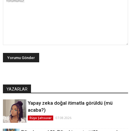
YAZARLAR
Yapay zeka doğal itimatla görüldü (mü
acaba?)
07.08.2026
Rüya Şahsuvar