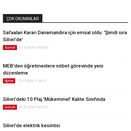
ÇOK OKUNANLAR
Safaalan Kararı Danamandıra için emsal oldu: 'Şimdi sıra
Silivri'de'
31.07.2026 14:00:05
Güncel
MEB'den öğretmenlere nöbet görevinde yeni
düzenleme
27.07.2026 11:36:31
Eğitim
Silivri'deki 10 Plaj 'Mükemmel' Kalite Sınıfında
20.07.2026 14:37:57
Güncel
Silivri'de elektrik kesintisi