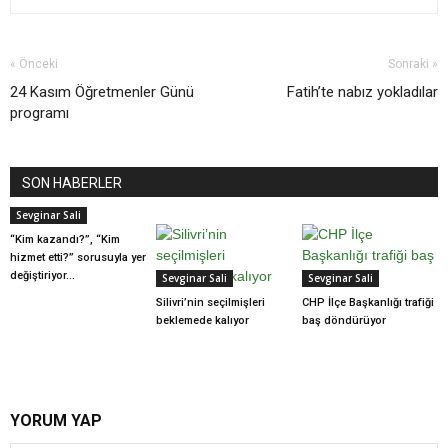
« Önceki
Sonraki »
24 Kasım Öğretmenler Günü
Fatih’te nabız yokladılar
programı
SON HABERLER
Sevginar Sali
“Kim kazandı?”, “Kim
hizmet etti?” sorusuyla yer
değiştiriyor…
Sevginar Sali
Sevginar Sali
Silivri’nin seçilmişleri
CHP İlçe Başkanlığı trafiği
beklemede kalıyor
baş döndürüyor
YORUM YAP