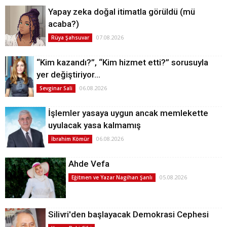
Yapay zeka doğal itimatla görüldü (mü
acaba?)
07.08.2026
Rüya Şahsuvar
“Kim kazandı?”, “Kim hizmet etti?” sorusuyla
yer değiştiriyor…
06.08.2026
Sevginar Sali
İşlemler yasaya uygun ancak memlekette
uyulacak yasa kalmamış
06.08.2026
İbrahim Kömür
Ahde Vefa
05.08.2026
Eğitmen ve Yazar Nagihan Şanlı
Silivri'den başlayacak Demokrasi Cephesi