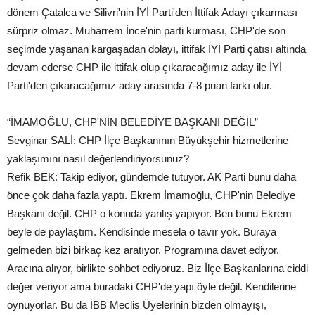
dönem Çatalca ve Silivri'nin İYİ Parti'den İttifak Adayı çıkarması
sürpriz olmaz. Muharrem İnce'nin parti kurması, CHP'de son
seçimde yaşanan kargaşadan dolayı, ittifak İYİ Parti çatısı altında
devam ederse CHP ile ittifak olup çıkaracağımız aday ile İYİ
Parti'den çıkaracağımız aday arasında 7-8 puan farkı olur.
“İMAMOĞLU, CHP'NİN BELEDİYE BAŞKANI DEĞİL”
Sevginar SALİ: CHP İlçe Başkanının Büyükşehir hizmetlerine
yaklaşımını nasıl değerlendiriyorsunuz?
Refik BEK: Takip ediyor, gündemde tutuyor. AK Parti bunu daha
önce çok daha fazla yaptı. Ekrem İmamoğlu, CHP'nin Belediye
Başkanı değil. CHP o konuda yanlış yapıyor. Ben bunu Ekrem
beyle de paylaştım. Kendisinde mesela o tavır yok. Buraya
gelmeden bizi birkaç kez aratıyor. Programına davet ediyor.
Aracına alıyor, birlikte sohbet ediyoruz. Biz İlçe Başkanlarına ciddi
değer veriyor ama buradaki CHP'de yapı öyle değil. Kendilerine
oynuyorlar. Bu da İBB Meclis Üyelerinin bizden olmayışı,