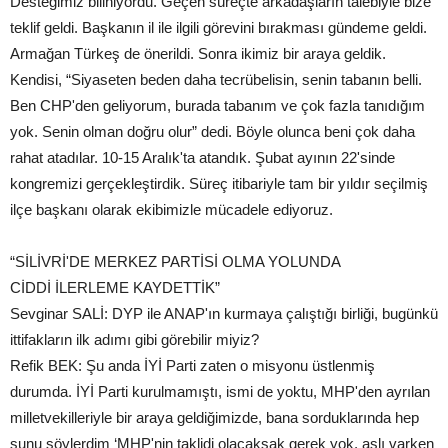
Desteğimiz biliniyordu. Geçen süreçte arkadaşların talebiyle bize
teklif geldi. Başkanın il ile ilgili görevini bırakması gündeme geldi.
Armağan Türkeş de önerildi. Sonra ikimiz bir araya geldik.
Kendisi, “Siyaseten beden daha tecrübelisin, senin tabanın belli.
Ben CHP'den geliyorum, burada tabanım ve çok fazla tanıdığım
yok. Senin olman doğru olur” dedi. Böyle olunca beni çok daha
rahat atadılar. 10-15 Aralık'ta atandık. Şubat ayının 22'sinde
kongremizi gerçekleştirdik. Süreç itibariyle tam bir yıldır seçilmiş
ilçe başkanı olarak ekibimizle mücadele ediyoruz.
“SİLİVRİ'DE MERKEZ PARTİSİ OLMA YOLUNDA
CİDDİ İLERLEME KAYDETTİK”
Sevginar SALİ: DYP ile ANAP'ın kurmaya çalıştığı birliği, bugünkü
ittifakların ilk adımı gibi görebilir miyiz?
Refik BEK: Şu anda İYİ Parti zaten o misyonu üstlenmiş
durumda. İYİ Parti kurulmamıştı, ismi de yoktu, MHP'den ayrılan
milletvekilleriyle bir araya geldiğimizde, bana sorduklarında hep
şunu söylerdim ‘MHP'nin taklidi olacaksak gerek yok, aslı varken