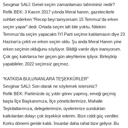
Sevginar SALİ: Genel seçim zamanlaması tahmininiz nedir?
Refik BEK: 3 Kasım 2017 yılında Meral hanım, gazetecilerle
sohbet ederken “Recep beyi tanıyorsam 15 Temmuz'da erken
seçim yapar” dedi. Ortada seçim lafı bile yoktu. Nitekim
Temmuz'da seçim yapacaktı İYİ Parti seçime katılamasın diye 23
Haziran'a çekti ve erken seçim oldu. Şu anda Meral Hanım yine
erken seçimin olduğunu söylüyor. Bildiği vardır diye inanıyorum.
Çok geç kalırlarsa her geçen gün aleyhlerine işliyor. Birleştirip
yapabilirler. 2022 seçimsiz geçmez.
“KATKIDA BULUNANLARA TEŞEKKÜRLER”
Sevginar SALİ: Son olarak ne söylemek istersiniz?
Refik BEK: Partimizde üç yıldır görev yapmış, emeği geçmiş
başta İlçe Başkanımıza, İlçe yöneticilerimize, Mahalle
Teşkilatlarımıza, delegelerimize, üyelerimize sundukları
katkılardan dolayı çok teşekkür ederim. Bize ciddi güç verdiler.
Korku dönemi geride kaldı. İnsanlar daha rahat bize geliyor. Bu