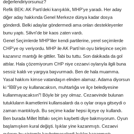
değerlendiriyorsunuz?
Refik BEK: AK Parti'deki karışıklık, MHP'ye yaradı. Her aday
diğer aday hakkında Genel Merkeze dünya kadar dosya
gönderdi. Belki adaylar göndermedi ama onları destekleyenler
bunu yaptı. Silivri'de bir kaos zaten vardı.
Genel Seçimlerde MHP'liler kendi partilerine, yerel seçimlerde
CHP'ye oy veriyordu. MHP ile AK Parti'nin oyu birleşince seçim
kazanırız mantığı ile gittiler. Tabi bu tuttu. Son dakikada da gol
attılar. Hala çözemiyorum CHP niye cezaevi oylarıyla ilgili buna
sessiz kaldı ve yargıya başvurmadı. Ben de hala muamma.
Yasal hakkını kimse vatandaşın elinden alamaz. Adama diyorsun
ki “İBB'ye oy kullanacaksın, muhtarlığa ve ilçe belediyesine
kullanmayacaksın”! Böyle bir şey olmaz. Cezaevinde bulunan
tutukluların ikametlerini kullansalardı da o oylar oraya gitseydi o
zaman mantıklıydı. Bu seçime kadar hepsi ilçeye oy kullandı.
Ben burada Millet İttifakı seçim kaybetti diye bakmıyorum. Oyun
başlamışken kural değişti. Işıklar yine kazanmıştı. Cezaevi
oylarını bu sistemle kaybetmeselerdi Işıklar kazanmıştı.