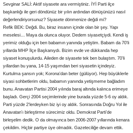
Sevginar SALİ: Aktif siyasete ara vermiştiniz. İYİ Parti ilçe
başkanlığı ile geri döndünüz bir yılın ardından dönüşünüzü nasıl
değerlendiriyorsunuz? Siyasete dönmenize değdi mi?
Refik BEK: Değdi. Bu, biraz insanın içinde olan bir şey. Yapı
meselesi… Maya da olunca oluyor. Dedem siyasetçiydi. Kendi iş
yerimiz olduğu için ben babamın yanında yetiştim. Babam da 70'li
yıllarda MHP İlçe Başkanıydı. Bizim evde ve dükkanda hep
siyaset konuşulurdu. Aileden de siyasete tek ben bulaştım. 70'li
yıllardan bu yana, 14-15 yaşımdan beri siyasetin içindeyiz.
Kurtulma şansın yok; Korona'dan beter (gülüyor). Hep büyüklerle
siyasi sohbetlerim oldu, babamın yanında yetişmeme bağladım
bunu. Anavatan Partisi 2004 yılında baraj altında kalınca erimeye
başladı. Gerçi 2004 seçimlerinde yine burada yüzde 5-6 oy aldık.
Parti yüzde 2'lerdeyken biz iyi oy aldık. Sonrasında Doğru Yol ile
Anavatan'ı birleştirme sürecimiz oldu. Demokrat Parti'de
birleşelim dedik. O da olmayınca ben 2006-2007 yıllarında kenara
çekildim. Hiçbir partiye üye olmadık. Gazeteciliğe devam ettik.