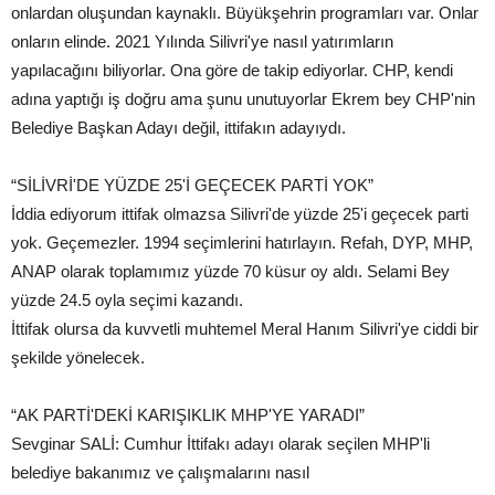
onlardan oluşundan kaynaklı. Büyükşehrin programları var. Onlar
onların elinde. 2021 Yılında Silivri'ye nasıl yatırımların
yapılacağını biliyorlar. Ona göre de takip ediyorlar. CHP, kendi
adına yaptığı iş doğru ama şunu unutuyorlar Ekrem bey CHP'nin
Belediye Başkan Adayı değil, ittifakın adayıydı.
“SİLİVRİ'DE YÜZDE 25'İ GEÇECEK PARTİ YOK”
İddia ediyorum ittifak olmazsa Silivri'de yüzde 25'i geçecek parti
yok. Geçemezler. 1994 seçimlerini hatırlayın. Refah, DYP, MHP,
ANAP olarak toplamımız yüzde 70 küsur oy aldı. Selami Bey
yüzde 24.5 oyla seçimi kazandı.
İttifak olursa da kuvvetli muhtemel Meral Hanım Silivri'ye ciddi bir
şekilde yönelecek.
“AK PARTİ'DEKİ KARIŞIKLIK MHP'YE YARADI”
Sevginar SALİ: Cumhur İttifakı adayı olarak seçilen MHP'li
belediye bakanımız ve çalışmalarını nasıl