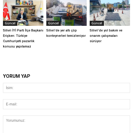
Güncel
Güncel
Güncel
Silivri İYİ Parti İlçe Başkanı
Silivri’de yer altı çöp
Silivri’de yol bakım ve
Erişken: Türkiye
konteynerleri temizleniyor
onarım çalışmaları
Cumhuriyeti pazarlık
sürüyor
konusu yapılamaz
YORUM YAP