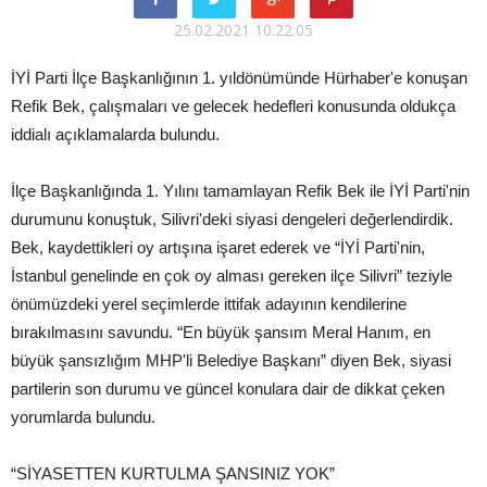
25.02.2021 10:22:05
İYİ Parti İlçe Başkanlığının 1. yıldönümünde Hürhaber'e konuşan
Refik Bek, çalışmaları ve gelecek hedefleri konusunda oldukça
iddialı açıklamalarda bulundu.
İlçe Başkanlığında 1. Yılını tamamlayan Refik Bek ile İYİ Parti'nin
durumunu konuştuk, Silivri'deki siyasi dengeleri değerlendirdik.
Bek, kaydettikleri oy artışına işaret ederek ve “İYİ Parti'nin,
İstanbul genelinde en çok oy alması gereken ilçe Silivri” teziyle
önümüzdeki yerel seçimlerde ittifak adayının kendilerine
bırakılmasını savundu. “En büyük şansım Meral Hanım, en
büyük şansızlığım MHP'li Belediye Başkanı” diyen Bek, siyasi
partilerin son durumu ve güncel konulara dair de dikkat çeken
yorumlarda bulundu.
“SİYASETTEN KURTULMA ŞANSINIZ YOK”