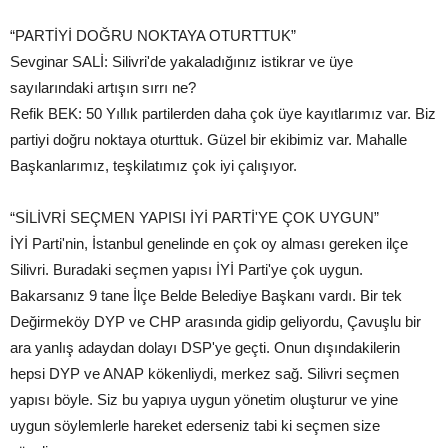
“PARTİYİ DOĞRU NOKTAYA OTURTTUK”
Sevginar SALİ: Silivri'de yakaladığınız istikrar ve üye
sayılarındaki artışın sırrı ne?
Refik BEK: 50 Yıllık partilerden daha çok üye kayıtlarımız var. Biz
partiyi doğru noktaya oturttuk. Güzel bir ekibimiz var. Mahalle
Başkanlarımız, teşkilatımız çok iyi çalışıyor.
“SİLİVRİ SEÇMEN YAPISI İYİ PARTİ'YE ÇOK UYGUN”
İYİ Parti'nin, İstanbul genelinde en çok oy alması gereken ilçe
Silivri. Buradaki seçmen yapısı İYİ Parti'ye çok uygun.
Bakarsanız 9 tane İlçe Belde Belediye Başkanı vardı. Bir tek
Değirmeköy DYP ve CHP arasında gidip geliyordu, Çavuşlu bir
ara yanlış adaydan dolayı DSP'ye geçti. Onun dışındakilerin
hepsi DYP ve ANAP kökenliydi, merkez sağ. Silivri seçmen
yapısı böyle. Siz bu yapıya uygun yönetim oluşturur ve yine
uygun söylemlerle hareket ederseniz tabi ki seçmen size