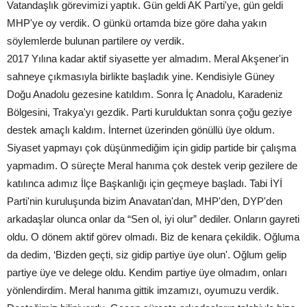
Vatandaşlık görevimizi yaptık. Gün geldi AK Parti'ye, gün geldi
MHP'ye oy verdik. O günkü ortamda bize göre daha yakın
söylemlerde bulunan partilere oy verdik.
2017 Yılına kadar aktif siyasette yer almadım. Meral Akşener'in
sahneye çıkmasıyla birlikte başladık yine. Kendisiyle Güney
Doğu Anadolu gezesine katıldım. Sonra İç Anadolu, Karadeniz
Bölgesini, Trakya'yı gezdik. Parti kurulduktan sonra çoğu geziye
destek amaçlı kaldım. İnternet üzerinden gönüllü üye oldum.
Siyaset yapmayı çok düşünmediğim için gidip partide bir çalışma
yapmadım. O süreçte Meral hanıma çok destek verip gezilere de
katılınca adımız İlçe Başkanlığı için geçmeye başladı. Tabi İYİ
Parti'nin kuruluşunda bizim Anavatan'dan, MHP'den, DYP'den
arkadaşlar olunca onlar da “Sen ol, iyi olur” dediler. Onların gayreti
oldu. O dönem aktif görev olmadı. Biz de kenara çekildik. Oğluma
da dedim, ‘Bizden geçti, siz gidip partiye üye olun'. Oğlum gelip
partiye üye ve delege oldu. Kendim partiye üye olmadım, onları
yönlendirdim. Meral hanıma gittik imzamızı, oyumuzu verdik.