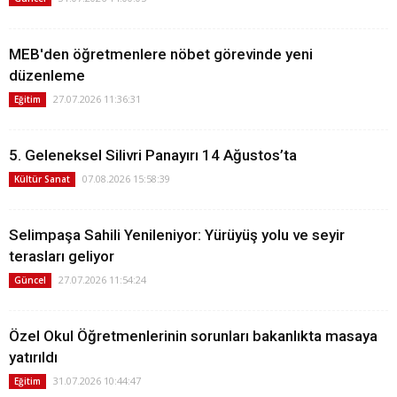
MEB'den öğretmenlere nöbet görevinde yeni
düzenleme
27.07.2026 11:36:31
Eğitim
5. Geleneksel Silivri Panayırı 14 Ağustos’ta
07.08.2026 15:58:39
Kültür Sanat
Selimpaşa Sahili Yenileniyor: Yürüyüş yolu ve seyir
terasları geliyor
27.07.2026 11:54:24
Güncel
Özel Okul Öğretmenlerinin sorunları bakanlıkta masaya
yatırıldı
31.07.2026 10:44:47
Eğitim