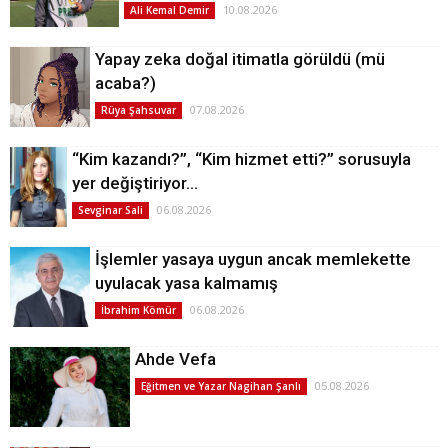
10.08.2026
Ali Kemal Demir
Yapay zeka doğal itimatla görüldü (mü
acaba?)
07.08.2026
Rüya Şahsuvar
“Kim kazandı?”, “Kim hizmet etti?” sorusuyla
yer değiştiriyor…
06.08.2026
Sevginar Sali
İşlemler yasaya uygun ancak memlekette
uyulacak yasa kalmamış
06.08.2026
İbrahim Kömür
Ahde Vefa
05.08.2026
Eğitmen ve Yazar Nagihan Şanlı