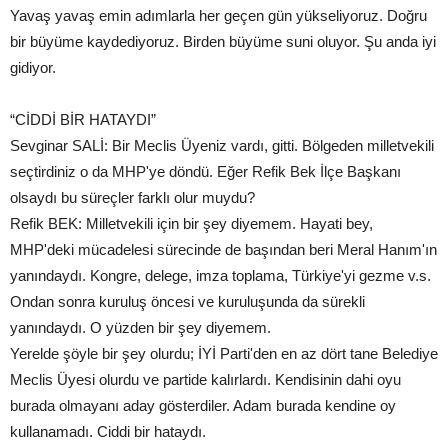
Yavaş yavaş emin adımlarla her geçen gün yükseliyoruz. Doğru
bir büyüme kaydediyoruz. Birden büyüme suni oluyor. Şu anda iyi
gidiyor.
“CİDDİ BİR HATAYDI”
Sevginar SALİ: Bir Meclis Üyeniz vardı, gitti. Bölgeden milletvekili
seçtirdiniz o da MHP'ye döndü. Eğer Refik Bek İlçe Başkanı
olsaydı bu süreçler farklı olur muydu?
Refik BEK: Milletvekili için bir şey diyemem. Hayati bey,
MHP'deki mücadelesi sürecinde de başından beri Meral Hanım'ın
yanındaydı. Kongre, delege, imza toplama, Türkiye'yi gezme v.s.
Ondan sonra kuruluş öncesi ve kuruluşunda da sürekli
yanındaydı. O yüzden bir şey diyemem.
Yerelde şöyle bir şey olurdu; İYİ Parti'den en az dört tane Belediye
Meclis Üyesi olurdu ve partide kalırlardı. Kendisinin dahi oyu
burada olmayanı aday gösterdiler. Adam burada kendine oy
kullanamadı. Ciddi bir hataydı.