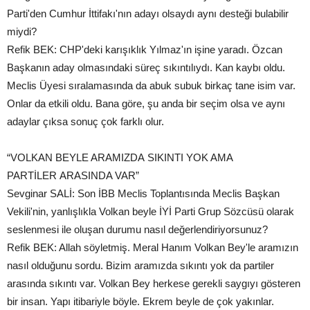
Parti'den Cumhur İttifakı'nın adayı olsaydı aynı desteği bulabilir
miydi?
Refik BEK: CHP'deki karışıklık Yılmaz'ın işine yaradı. Özcan
Başkanın aday olmasındaki süreç sıkıntılıydı. Kan kaybı oldu.
Meclis Üyesi sıralamasında da abuk subuk birkaç tane isim var.
Onlar da etkili oldu. Bana göre, şu anda bir seçim olsa ve aynı
adaylar çıksa sonuç çok farklı olur.
“VOLKAN BEYLE ARAMIZDA SIKINTI YOK AMA
PARTİLER ARASINDA VAR”
Sevginar SALİ: Son İBB Meclis Toplantısında Meclis Başkan
Vekili'nin, yanlışlıkla Volkan beyle İYİ Parti Grup Sözcüsü olarak
seslenmesi ile oluşan durumu nasıl değerlendiriyorsunuz?
Refik BEK: Allah söyletmiş. Meral Hanım Volkan Bey'le aramızın
nasıl olduğunu sordu. Bizim aramızda sıkıntı yok da partiler
arasında sıkıntı var. Volkan Bey herkese gerekli saygıyı gösteren
bir insan. Yapı itibariyle böyle. Ekrem beyle de çok yakınlar.