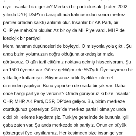
niye insanlar bize gelsin? Merkezi bir parti olursak, (zaten 2002
yılında DYP, DSP'nin baraj altında kalmasından sonra merkez
partiler ortadan kalktı) anlamlı olur. İnsanlar bir AK Parti, bir
CHP'ye mahkûm oldular. Az bir oy da MHP'ye vardı. MHP de
ideolojik bir partiydi.
Meral hanımın düşünceleri de böyleydi. O misyonla yola çıktı. Şu
anda bizim yolumuzun doğru olduğuna arkadaşlarımızla
görüyoruz. O gün tarif ettiğimiz noktaya gelmiş hissediyorum. Şu
an 1500 üyemiz var. Görev geldiğimizde 550'ydi. Üye sayımızı bir
yılda üçe katlamışız. Biliyorsunuz artık üyelikler internet
üzerinden yapılıyor. Bunu yaparken de orada bir şık var: Daha
önce hangi partiye oy verdiniz? Orada görüyoruz ki bize insanlar
CHP, MHP, AK Parti, DSP, DP'den geliyor. Bu, bizim merkeze
oturduğunuz gösteriyor. Silivri'de ‘merkez partisi' olma yolunda
ciddi bir ilerleme kaydetmişiz. Türkiye genelinde de bununla ilgili
çaba zaten var. Şu anda merkezde bir partiyiz. Onun en büyük
göstergesi üye kayıtlarımız. Her kesimden bize insan geliyor.