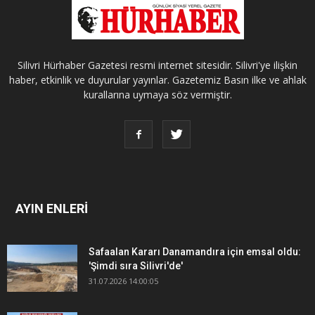
Silivri Hürhaber Gazetesi resmi internet sitesidir. Silivri'ye ilişkin
haber, etkinlik ve duyurular yayınlar. Gazetemiz Basın ilke ve ahlak
kurallarına uymaya söz vermiştir.
AYIN ENLERİ
Safaalan Kararı Danamandıra için emsal oldu:
'Şimdi sıra Silivri'de'
31.07.2026 14:00:05