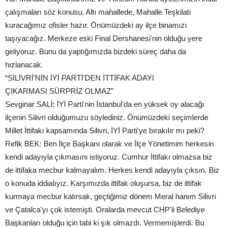
çalışmaları söz konusu. Altı mahallede, Mahalle Teşkilatı
kuracağımız ofisler hazır. Önümüzdeki ay ilçe binamızı
taşıyacağız. Merkeze eski Final Dershanesi'nin olduğu yere
geliyoruz. Bunu da yaptığımızda bizdeki süreç daha da
hızlanacak.
“SİLİVRİ'NİN İYİ PARTİ'DEN İTTİFAK ADAYI
ÇIKARMASI SÜRPRİZ OLMAZ”
Sevginar SALİ: İYİ Parti'nin İstanbul'da en yüksek oy alacağı
ilçenin Silivri olduğumuzu söylediniz. Önümüzdeki seçimlerde
Millet İttifakı kapsamında Silivri, İYİ Parti'ye bırakılır mı peki?
Refik BEK: Ben İlçe Başkanı olarak ve İlçe Yönetimim herkesin
kendi adayıyla çıkmasını istiyoruz. Cumhur İttifakı olmazsa biz
de ittifaka mecbur kalmayalım. Herkes kendi adayıyla çıksın. Biz
o konuda iddialıyız. Karşımızda ittifak oluşursa, biz de ittifak
kurmaya mecbur kalırsak, geçtiğimiz dönem Meral hanım Silivri
ve Çatalca'yı çok istemişti. Oralarda mevcut CHP'li Belediye
Başkanları olduğu için tabi ki şık olmazdı. Vermemişlerdi. Bu