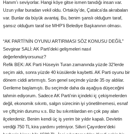
Hanım'ı seviyorlar. Hangi köye gitse ismen tanıdığı insan var.
Uzun yıllar buradan vekil oldu. Ortaköy'de, Çatalca'da akrabaları
var. Bunlar da büyük avantaj. Bu, benim şanslı olduğum taraf,
şansız olduğum taraf ise MHP'li Belediye Başkanının olması.
“AK PARTİ'NİN OYUNU ARTIRMASI SÖZ KONUSU DEĞİL”
Sevginar SALİ: AK Parti'deki gelişmeleri nasıl
değerlendiriyorsunuz?
Refik BEK: AK Parti Hüseyin Turan zamanında yüzde 32'lerde
seçim aldı, sonra yüzde 40 küsülerde kaybetti. AK Parti oyunu bir
dönem ciddi artırmıştı. Son genel seçimde yüzde 35 oy aldılar.
Gerileme başlamıştı. Bu seçimde daha da aşağıya düşeceğini
tahmin ediyorum. Sadece AK Parti'nin içindeki iç çekişmelerden
değil, ekonomik sıkıntı, salgın sürecinin iyi yönetilmemesi, esnaf
ve çiftçinin durumu v.s. Biz bu sıkıntılardan en çok pay alan
ilçelerdeniz. Benim kendi üç iş yerim bir yıldır kapalı. Devletin
verdiği 750 TL kira yardımı yetmiyor. Silivri Çayırdere'deki