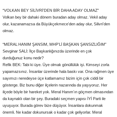
“VOLKAN BEY SİLİVRİ'DEN BİR DAHA ADAY OLMAZ”
Volkan bey bir dahaki dönem buradan aday olmaz. Vekil aday
olur, kazanamazsa da Büyükçekmece'den aday olur, Silivri'den
olmaz.
“MERAL HANIM ŞANSIM, MHP'Lİ BAŞKAN ŞANSIZLIĞIM”
Sevginar SALİ: İlçe Başkanlığınızda üzerinde en çok
durduğunuz konu nedir?
Refik BEK: Tabi ki üye. Üye olmak gönüllülük işi. Kimseyi zorla
yapamazsınız. İnsanlar üzerinde hala baskı var. Ona rağmen üye
sayımızı neredeyse üçe katlamamız bizim için çok ciddi bir
gösterge. Biz bunu diğer ilçelerin nazarında da yaşıyoruz. Her
ilçede böyle bir hareket yok. Meral Hanım'ın göçmen olmasından
da kaynaklı olan bir şey. Buradaki seçmen yapısı İYİ Parti ile
uyuşuyor. Burada görev bize düşüyor. İnsanlara dokunmak
önemli. Ne kadar dokunursak o kadar çok geliyorlar. Meral