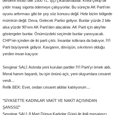
berberin kirası bile 1500 TL. İşçi çıkartamadılar. Kredi çekip bir
yıldır maaş sigorta ödemeye çalışıyorlar. Bu süreçte AK Parti'nin
oyunu arttırması gibi bir şey söz konusu değil. Hele bizim bölgede
mümkün değil. Deva, Gelecek Partisi geliyor. Bunlar yüzde 2 bile
alsa yüzde 90'nını AK Parti'den alacaklar. AK Parti için aleyhte
göstergeler bunlar. Önümüzdeki seçimde bunlar yansıyacak.
CHP'nin içinden de iki parti çıktı. İnsanlar istikrara da bakıyor. İYİ
Parti büyüyerek gidiyor. Kavganın, dövüşün, sıkıntının olduğu
yerden insan kaçıyor.
Sevginar SALİ: Aslında yeni kurulan partiler İYİ Parti'yi örnek aldı.
Meral hanım başardı, bu işin önünü açtı, yeni oluşumlara cesaret
verdi…
Refik BEK: Evet, ondan cesaret aldılar katılıyorum…
“SİYASETTE KADINLAR VAKİT VE NAKİT AÇISINDAN
ŞANSSIZ”
Sevginar SALİ: 8 Mart Dünya Kadınlar Günü ile ilgili mesajınızı