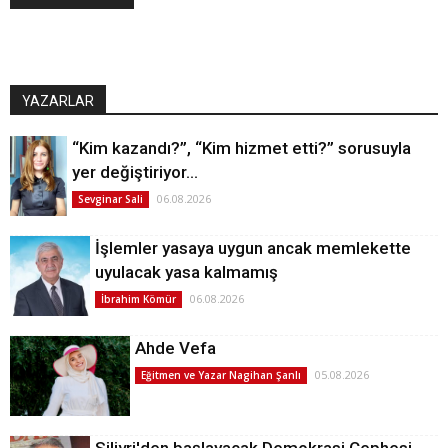
YAZARLAR
“Kim kazandı?”, “Kim hizmet etti?” sorusuyla
yer değiştiriyor…
06.08.2026
Sevginar Sali
İşlemler yasaya uygun ancak memlekette
uyulacak yasa kalmamış
06.08.2026
İbrahim Kömür
Ahde Vefa
05.08.2026
Eğitmen ve Yazar Nagihan Şanlı
Silivri'den başlayacak Demokrasi Cephesi