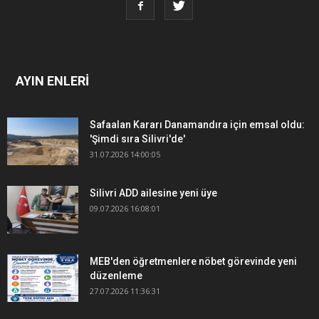
AYIN ENLERİ
Safaalan Kararı Danamandıra için emsal oldu:
'Şimdi sıra Silivri'de'
31.07.2026 14:00:05
Silivri ADD ailesine yeni üye
09.07.2026 16:08:01
MEB'den öğretmenlere nöbet görevinde yeni
düzenleme
27.07.2026 11:36:31