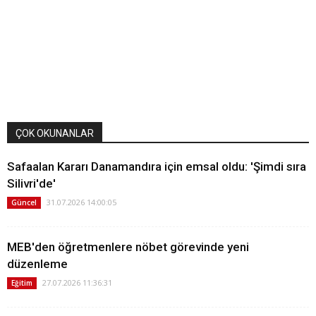
ÇOK OKUNANLAR
Safaalan Kararı Danamandıra için emsal oldu: 'Şimdi sıra
Silivri'de'
31.07.2026 14:00:05
Güncel
MEB'den öğretmenlere nöbet görevinde yeni
düzenleme
27.07.2026 11:36:31
Eğitim