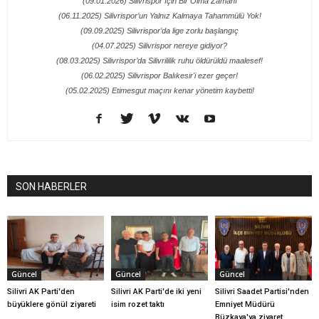
(09.01.2026) Silivrispor İçin Bir Olma Zamanı
(06.11.2025) Silivrispor’un Yalnız Kalmaya Tahammülü Yok!
(09.09.2025) Silivrispor’da lige zorlu başlangıç
(04.07.2025) Silivrispor nereye gidiyor?
(08.03.2025) Silivrispor’da Silivrililik ruhu öldürüldü maalesef!
(06.02.2025) Silivrispor Balıkesir'i ezer geçer!
(05.02.2025) Etimesgut maçını kenar yönetim kaybetti!
SON HABERLER
Güncel
Güncel
Güncel
Silivri AK Parti'den
Silivri AK Parti'de iki yeni
Silivri Saadet Partisi'nden
büyüklere gönül ziyareti
isim rozet taktı
Emniyet Müdürü
Büzkaya'ya ziyaret