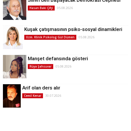
05.08.2026
Hasan Baki Çifçi
Kuşak çatışmasının psiko-sosyal dinamikleri
05.08.2026
Uzm. Klinik Psikolog Gül Dümen
Manşet defansında gösteri
05.08.2026
Rüya Şahsuvar
Arif olan ders alır
30.07.2026
Cemil Kenar