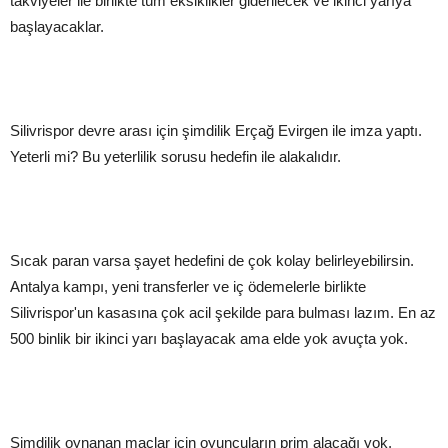
takviyeler ile birlikte tüm eksiklikler giderilecek ve ikinci yarıya
başlayacaklar.
Silivrispor devre arası için şimdilik Erçağ Evirgen ile imza yaptı.
Yeterli mi? Bu yeterlilik sorusu hedefin ile alakalıdır.
Sıcak paran varsa şayet hedefini de çok kolay belirleyebilirsin.
Antalya kampı, yeni transferler ve iç ödemelerle birlikte
Silivrispor'un kasasına çok acil şekilde para bulması lazım. En az
500 binlik bir ikinci yarı başlayacak ama elde yok avuçta yok.
Şimdilik oynanan maçlar için oyuncuların prim alacağı yok.