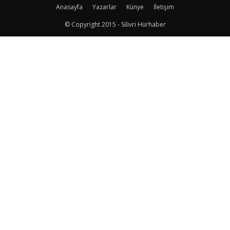
Anasayfa
Yazarlar
Künye
İletişim
© Copyright 2015 - Silivri Hürhaber