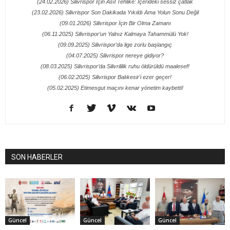
(24.02.2026) Silivrispor İçin Asıl Tehlike: İçerideki sessiz çatlak
(23.02.2026) Silivrispor Son Dakikada Yıkıldı Ama Yolun Sonu Değil
(09.01.2026) Silivrispor İçin Bir Olma Zamanı
(06.11.2025) Silivrispor’un Yalnız Kalmaya Tahammülü Yok!
(09.09.2025) Silivrispor’da lige zorlu başlangıç
(04.07.2025) Silivrispor nereye gidiyor?
(08.03.2025) Silivrispor’da Silivrililik ruhu öldürüldü maalesef!
(06.02.2025) Silivrispor Balıkesir'i ezer geçer!
(05.02.2025) Etimesgut maçını kenar yönetim kaybetti!
SON HABERLER
Güncel
Güncel
Güncel