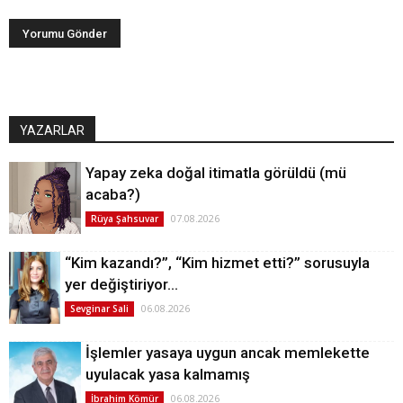
YAZARLAR
Yapay zeka doğal itimatla görüldü (mü
acaba?)
07.08.2026
Rüya Şahsuvar
“Kim kazandı?”, “Kim hizmet etti?” sorusuyla
yer değiştiriyor…
06.08.2026
Sevginar Sali
İşlemler yasaya uygun ancak memlekette
uyulacak yasa kalmamış
06.08.2026
İbrahim Kömür