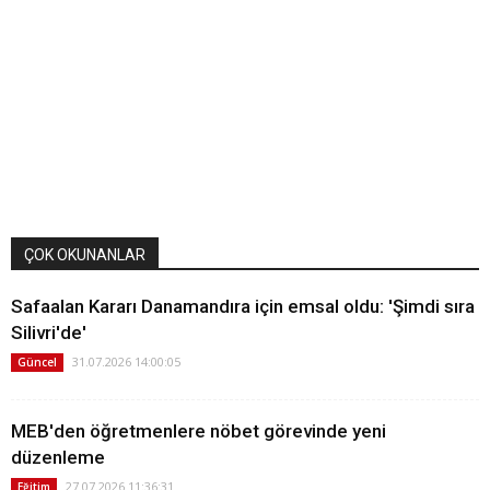
ÇOK OKUNANLAR
Safaalan Kararı Danamandıra için emsal oldu: 'Şimdi sıra
Silivri'de'
31.07.2026 14:00:05
Güncel
MEB'den öğretmenlere nöbet görevinde yeni
düzenleme
27.07.2026 11:36:31
Eğitim