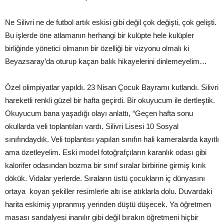
Ne Silivri ne de futbol artık eskisi gibi değil çok değişti, çok gelişti.
Bu işlerde öne atlamanın herhangi bir kulüpte hele kulüpler
birliğinde yönetici olmanın bir özelliği bir vizyonu olmalı ki
Beyazsaray’da oturup kaçan balık hikayelerini dinlemeyelim…
Özel olimpiyatlar yapıldı. 23 Nisan Çocuk Bayramı kutlandı. Silivri
hareketli renkli güzel bir hafta geçirdi. Bir okuyucum ile dertleştik.
Okuyucum bana yaşadığı olayı anlattı, “Geçen hafta sonu
okullarda veli toplantıları vardı. Silivri Lisesi 10 Sosyal
sınıfındaydık. Veli toplantısı yapılan sınıfın hali kameralarda kayıtlı
ama özetleyelim. Eski model fotoğrafçıların karanlık odası gibi
kalorifer odasından bozma bir sınıf sıralar birbirine girmiş kırık
dökük. Vidalar yerlerde. Sıraların üstü çocukların iç dünyasını
ortaya koyan şekiller resimlerle altı ise atıklarla dolu. Duvardaki
harita eskimiş yıpranmış yerinden düştü düşecek. Ya öğretmen
masası sandalyesi inanılır gibi değil bırakın öğretmeni hiçbir