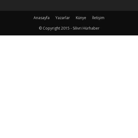
Anasayfa
Yazarlar
Künye
İletişim
© Copyright 2015 - Silivri Hürhaber