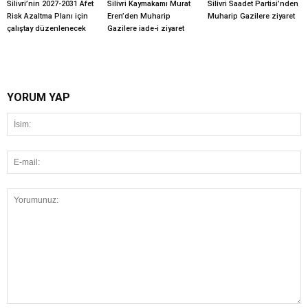
Silivri’nin 2027-2031 Afet
Silivri Kaymakamı Murat
Silivri Saadet Partisi’nden
Risk Azaltma Planı için
Eren’den Muharip
Muharip Gazilere ziyaret
çalıştay düzenlenecek
Gazilere iade-i ziyaret
YORUM YAP