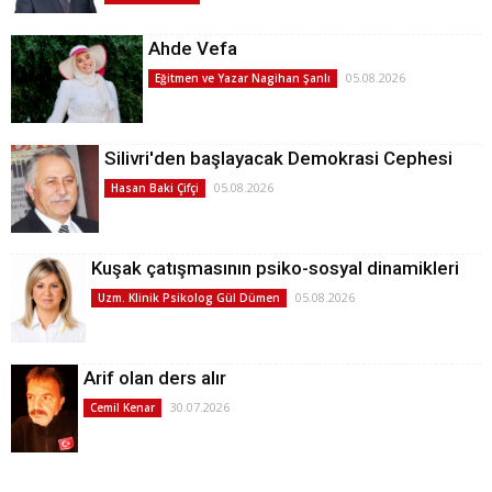
Ahde Vefa
05.08.2026
Eğitmen ve Yazar Nagihan Şanlı
Silivri'den başlayacak Demokrasi Cephesi
05.08.2026
Hasan Baki Çifçi
Kuşak çatışmasının psiko-sosyal dinamikleri
05.08.2026
Uzm. Klinik Psikolog Gül Dümen
Arif olan ders alır
30.07.2026
Cemil Kenar