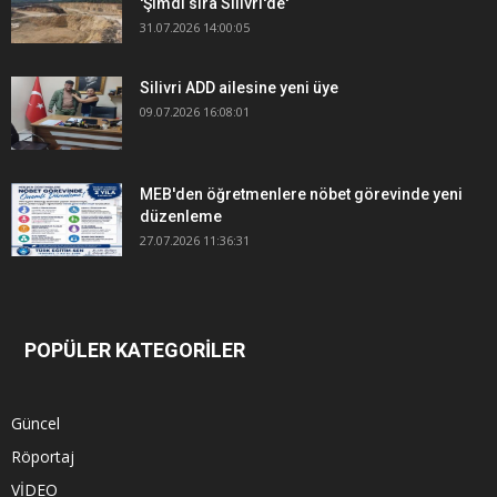
'Şimdi sıra Silivri'de'
31.07.2026 14:00:05
Silivri ADD ailesine yeni üye
09.07.2026 16:08:01
MEB'den öğretmenlere nöbet görevinde yeni
düzenleme
27.07.2026 11:36:31
POPÜLER KATEGORİLER
Güncel
Röportaj
VİDEO