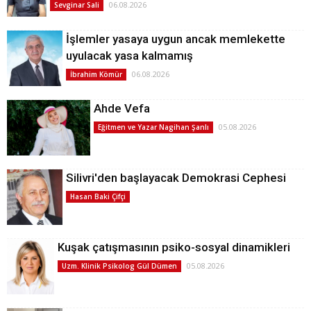
06.08.2026
Sevginar Sali
İşlemler yasaya uygun ancak memlekette
uyulacak yasa kalmamış
06.08.2026
İbrahim Kömür
Ahde Vefa
05.08.2026
Eğitmen ve Yazar Nagihan Şanlı
Silivri'den başlayacak Demokrasi Cephesi
Hasan Baki Çifçi
Kuşak çatışmasının psiko-sosyal dinamikleri
05.08.2026
Uzm. Klinik Psikolog Gül Dümen