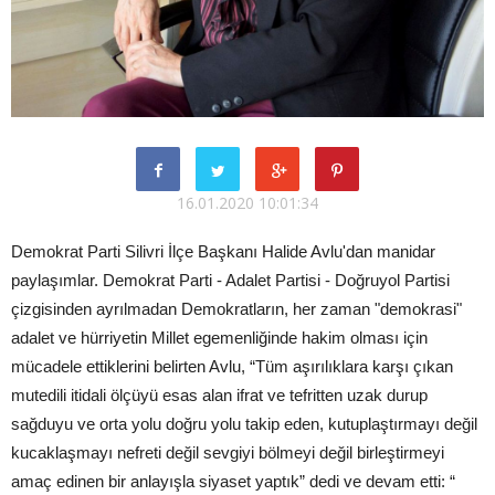
16.01.2020 10:01:34
Demokrat Parti Silivri İlçe Başkanı Halide Avlu'dan manidar
paylaşımlar. Demokrat Parti - Adalet Partisi - Doğruyol Partisi
çizgisinden ayrılmadan Demokratların, her zaman "demokrasi"
adalet ve hürriyetin Millet egemenliğinde hakim olması için
mücadele ettiklerini belirten Avlu, “Tüm aşırılıklara karşı çıkan
mutedili itidali ölçüyü esas alan ifrat ve tefritten uzak durup
sağduyu ve orta yolu doğru yolu takip eden, kutuplaştırmayı değil
kucaklaşmayı nefreti değil sevgiyi bölmeyi değil birleştirmeyi
amaç edinen bir anlayışla siyaset yaptık” dedi ve devam etti: “