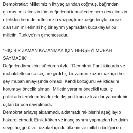
Demokratlar; Milletimizin ihtiyaçlarından doğmuş, bağrından
çıkmış, milletimizin tüm değerlerini temsil eden hem devletimizin
nitelikleri hem de milletimizin vazgeçilmez değerleriyle barışık
olan tüm milletimizi hiç bir ayrım yapmadan kucaklayan bu
milletin, Türkiye'nin çimentosudur.
“HİÇ BİR ZAMAN KAZANMAK İÇİN HERŞEYİ MUBAH
SAYMADIK”
Değerlendirmelerini sürdüren Avlu, “Demokrat Parti iktidarda ve
muhalefette onca seçime girdi hiç bir zaman kazanmak için her
şey mubah anlayışında olmadı. Kendi koltuğunu ve iktidarını
korumayı öncelik almadı. Milletin yararını öncelikli tuttu iç
politikada terörle mücadelede dış politikada zikzaklar yaparak bir
uçtan bir uca savrulmadı.
Demokrat anlayış aldanmadı, aldatmadı rakiplerini aşağılayıp
hakaret etmedi. Etnik köken ve inanç ayrımı yapmadan her daim
sevgi hoşgörü ve nezaket içinde ülkenin ve milletin birliğini ön