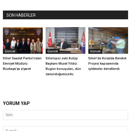
SON HABERLER
Güncel
Güncel
Güncel
Silivri Saadet Partisi'nden
Silivrispor eski Kulüp
Silivri'de Kırsalda Bereket
Emniyet Müdürü
Başkanı Murat Yıldız:
Projesi kapsamında
Büzkaya'ya ziyaret
Bugün konuşulan, dün
işletmeler denetlendi
savunduğumuzdu
YORUM YAP