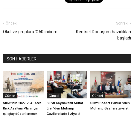
« Önceki
Sonraki »
Okul ve gruplara %50 indirim
Kentsel Dönüşüm hazırlıkları
başladı
SON HABERLER
Güncel
Güncel
Güncel
Silivri’nin 2027-2031 Afet
Silivri Kaymakamı Murat
Silivri Saadet Partisi’nden
Risk Azaltma Planı için
Eren’den Muharip
Muharip Gazilere ziyaret
çalıştay düzenlenecek
Gazilere iade-i ziyaret