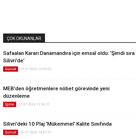
ÇOK OKUNANLAR
Safaalan Kararı Danamandıra için emsal oldu: 'Şimdi sıra
Silivri'de'
31.07.2026 14:00:05
Güncel
MEB'den öğretmenlere nöbet görevinde yeni
düzenleme
27.07.2026 11:36:31
Eğitim
Silivri'deki 10 Plaj 'Mükemmel' Kalite Sınıfında
20.07.2026 14:37:57
Güncel