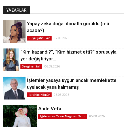
YAZARLAR
Yapay zeka doğal itimatla görüldü (mü
acaba?)
07.08.2026
Rüya Şahsuvar
“Kim kazandı?”, “Kim hizmet etti?” sorusuyla
yer değiştiriyor…
06.08.2026
Sevginar Sali
İşlemler yasaya uygun ancak memlekette
uyulacak yasa kalmamış
06.08.2026
İbrahim Kömür
Ahde Vefa
05.08.2026
Eğitmen ve Yazar Nagihan Şanlı