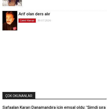
Arif olan ders alır
30.07.2026
Cemil Kenar
ÇOK OKUNANLAR
Safaalan Kararı Danamandıra için emsal oldu: 'Şimdi sıra