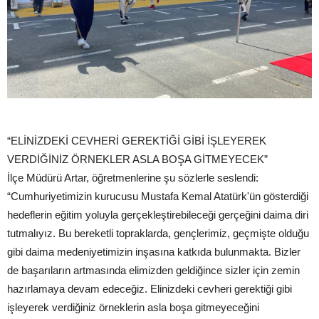
“ELİNİZDEKİ CEVHERİ GEREKTİĞİ GİBİ İŞLEYEREK
VERDİĞİNİZ ÖRNEKLER ASLA BOŞA GİTMEYECEK”
İlçe Müdürü Artar, öğretmenlerine şu sözlerle seslendi:
“Cumhuriyetimizin kurucusu Mustafa Kemal Atatürk'ün gösterdiği
hedeflerin eğitim yoluyla gerçekleştirebileceği gerçeğini daima diri
tutmalıyız. Bu bereketli topraklarda, gençlerimiz, geçmişte olduğu
gibi daima medeniyetimizin inşasına katkıda bulunmakta. Bizler
de başarıların artmasında elimizden geldiğince sizler için zemin
hazırlamaya devam edeceğiz. Elinizdeki cevheri gerektiği gibi
işleyerek verdiğiniz örneklerin asla boşa gitmeyeceğini