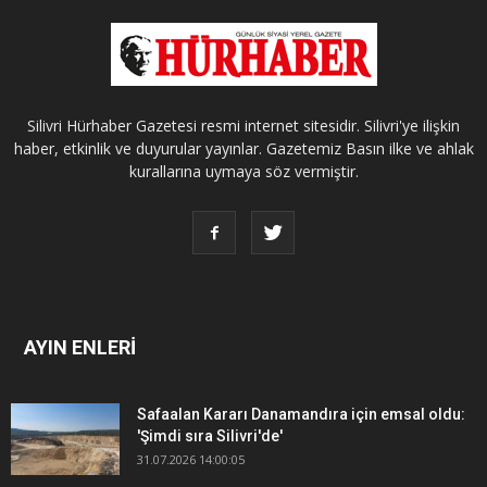
Silivri Hürhaber Gazetesi resmi internet sitesidir. Silivri'ye ilişkin
haber, etkinlik ve duyurular yayınlar. Gazetemiz Basın ilke ve ahlak
kurallarına uymaya söz vermiştir.
AYIN ENLERİ
Safaalan Kararı Danamandıra için emsal oldu:
'Şimdi sıra Silivri'de'
31.07.2026 14:00:05