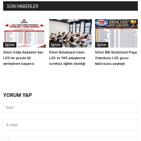
SON HABERLER
Eğitim
Eğitim
Eğitim
Silivri Odak Akademi'den
Silivri Belediyesi’nden
Silivri İBB Abdülezel Paşa
LGS'de yüzde 60
LGS ve YKS adaylarına
Ortaokulu LGS gurur
yerleştirme başarısı
ücretsiz eğitim desteği
tablosunu paylaştı
YORUM YAP