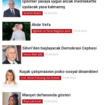
İşlemler yasaya uygun ancak memlekette
uyulacak yasa kalmamış
06.08.2026
İbrahim Kömür
Ahde Vefa
05.08.2026
Eğitmen ve Yazar Nagihan Şanlı
Silivri'den başlayacak Demokrasi Cephesi
05.08.2026
Hasan Baki Çifçi
Kuşak çatışmasının psiko-sosyal dinamikleri
05.08.2026
Uzm. Klinik Psikolog Gül Dümen
Manşet defansında gösteri
05.08.2026
Rüya Şahsuvar