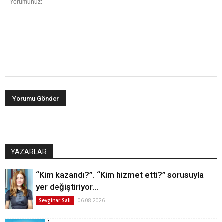
YAZARLAR
“Kim kazandı?”. “Kim hizmet etti?” sorusuyla
yer değiştiriyor…
06.08.2026
Sevginar Sali