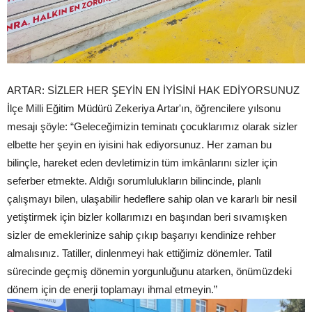
ARTAR: SİZLER HER ŞEYİN EN İYİSİNİ HAK EDİYORSUNUZ
İlçe Milli Eğitim Müdürü Zekeriya Artar'ın, öğrencilere yılsonu
mesajı şöyle: “Geleceğimizin teminatı çocuklarımız olarak sizler
elbette her şeyin en iyisini hak ediyorsunuz. Her zaman bu
bilinçle, hareket eden devletimizin tüm imkânlarını sizler için
seferber etmekte. Aldığı sorumlulukların bilincinde, planlı
çalışmayı bilen, ulaşabilir hedeflere sahip olan ve kararlı bir nesil
yetiştirmek için bizler kollarımızı en başından beri sıvamışken
sizler de emeklerinize sahip çıkıp başarıyı kendinize rehber
almalısınız. Tatiller, dinlenmeyi hak ettiğimiz dönemler. Tatil
sürecinde geçmiş dönemin yorgunluğunu atarken, önümüzdeki
dönem için de enerji toplamayı ihmal etmeyin.”