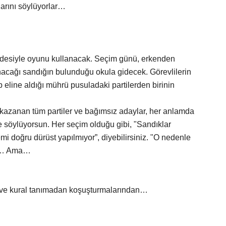
klarını söylüyorlar…
adesiyle oyunu kullanacak. Seçim günü, erkenden
anacağı sandığın bulunduğu okula gidecek. Görevlilerin
p eline aldığı mührü pusuladaki partilerden birinin
 kazanan tüm partiler ve bağımsız adaylar, her anlamda
yle söylüyorsun. Her seçim olduğu gibi, "Sandıklar
mi doğru dürüst yapılmıyor”, diyebilirsiniz. "O nedenle
dur… Ama…
ve kural tanımadan koşuşturmalarından…