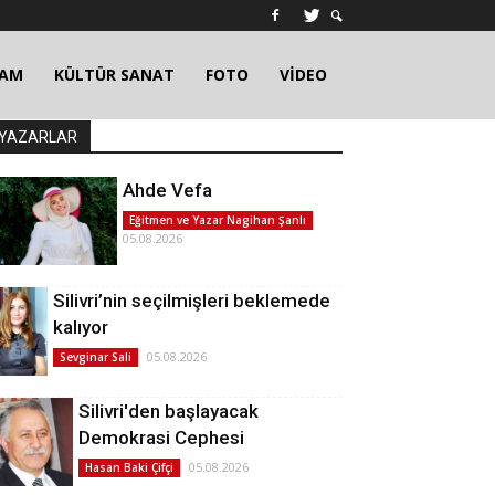
ŞAM
KÜLTÜR SANAT
FOTO
VİDEO
YAZARLAR
Ahde Vefa
Eğitmen ve Yazar Nagihan Şanlı
05.08.2026
Silivri’nin seçilmişleri beklemede
kalıyor
05.08.2026
Sevginar Sali
Silivri'den başlayacak
Demokrasi Cephesi
05.08.2026
Hasan Baki Çifçi