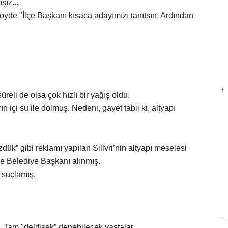
ız...
öyde "İlçe Başkanı kısaca adayımızı tanıtsın. Ardından
üreli de olsa çok hızlı bir yağış oldu.
 içi su ile dolmuş. Nedeni, gayet tabii ki, altyapı
k” gibi reklamı yapılan Silivri’nin altyapı meselesi
 Belediye Başkanı alınmış.
 suçlamış.
 Tam "delifişek” denebilecek yaştalar.