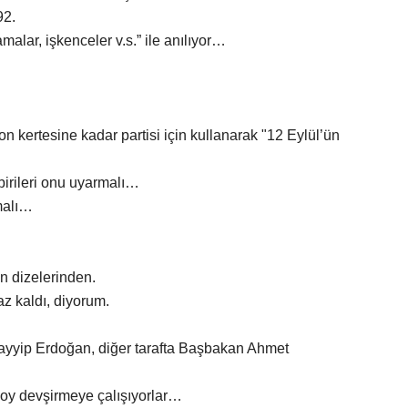
92.
malar, işkenceler v.s.” ile anılıyor…
 kertesine kadar partisi için kullanarak "12 Eylül’ün
rileri onu uyarmalı…
malı…
in dizelerinden.
z kaldı, diyorum.
ayyip Erdoğan, diğer tarafta Başbakan Ahmet
oy devşirmeye çalışıyorlar…