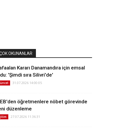
ÇOK OKUNANLAR
afaalan Kararı Danamandıra için emsal
du: 'Şimdi sıra Silivri'de'
31.07.2026 14:00:05
üncel
EB'den öğretmenlere nöbet görevinde
eni düzenleme
27.07.2026 11:36:31
ğitim