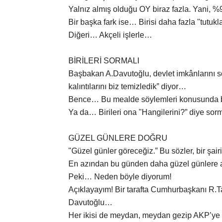
Yalnız almış olduğu OY biraz fazla. Yani, %
Bir başka fark ise… Birisi daha fazla "tutukla
Diğeri… Akçeli işlerle…
BİRİLERİ SORMALI
Başbakan A.Davutoğlu, devlet imkânlarını son
kalıntılarını biz temizledik” diyor…
Bence… Bu mealde söylemleri konusunda bi
Ya da… Birileri ona "Hangilerini?” diye sor
GÜZEL GÜNLERE DOĞRU
"Güzel günler göreceğiz.” Bu sözler, bir şair
En azından bu günden daha güzel günlere a
Peki… Neden böyle diyorum!
Açıklayayım! Bir tarafta Cumhurbaşkanı R.T
Davutoğlu…
Her ikisi de meydan, meydan gezip AKP’ye 