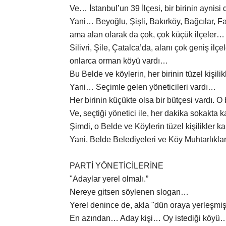
Ve… İstanbul’un 39 İlçesi, bir birinin aynisi
Yani… Beyoğlu, Şişli, Bakırköy, Bağcılar, Fati
ama alan olarak da çok, çok küçük ilçeler…
Silivri, Şile, Çatalca’da, alanı çok geniş ilç
onlarca orman köyü vardı…
Bu Belde ve köylerin, her birinin tüzel kişili
Yani… Seçimle gelen yöneticileri vardı…
Her birinin küçükte olsa bir bütçesi vardı. O
Ve, seçtiği yönetici ile, her dakika sokakta 
Şimdi, o Belde ve Köylerin tüzel kişilikler kal
Yani, Belde Belediyeleri ve Köy Muhtarlıkla
PARTİ YÖNETİCİLERİNE
"Adaylar yerel olmalı.”
Nereye gitsen söylenen slogan…
Yerel denince de, akla "dün oraya yerleşmi
En azından… Aday kişi… Oy istediği köyü…