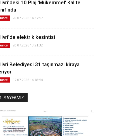
ilivri'deki 10 Plaj 'Mükemmel' Kalite
ınıfında
20.07.2026 14:37:57
üncel
livri'de elektrik kesintisi
20.07.2026 13:21:32
üncel
ilivri Belediyesi 31 taşınmazı kiraya
eriyor
17.07.2026 14:18:54
üncel
1. SAYFAMIZ