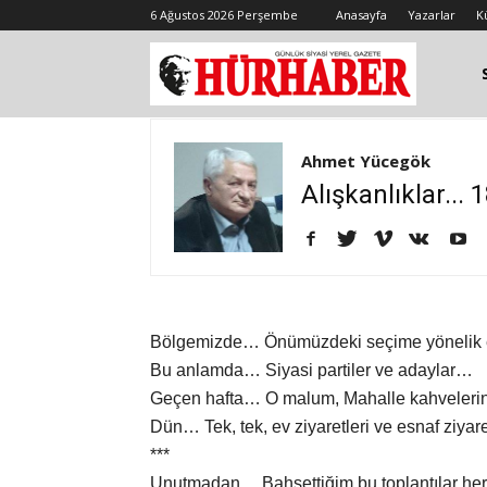
6 Ağustos 2026 Perşembe
Anasayfa
Yazarlar
K
Ahmet Yücegök
Alışkanlıklar...
Bölgemizde… Önümüzdeki seçime yönelik e
Bu anlamda… Siyasi partiler ve adaylar…
Geçen hafta… O malum, Mahalle kahveleri
Dün… Tek, tek, ev ziyaretleri ve esnaf ziyar
***
Unutmadan… Bahsettiğim bu toplantılar her ne