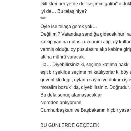
Gittikleri her yerde de "seçimin galibi” oldu
İyi de… Bu telaş niye?
***
Öyle ise telaşa gerek yok…
Değil mi? Vatandaş sandığa gidecek hür ir
kalkıp yanına nüfus cüzdanını alıp, oy kull
vermiş olduğu oy pusulasını alıp kabine giri
altına mührü vuracak.
Ha… Diyebilirsiniz ki, seçime katılma hakkı
eşit bir şekilde seçime mi katılıyorlar ki bö
güvenlikli değil, oyların sayım ve döküm işle
moralim bozuk” da, diyebilirsiniz. Doğru
Bu defa sonuç alamayacaklar.
Nereden anlıyorum!
Cumhurbaşkanı ve Başbakanın hiçbir yasa 
BU GÜNLERDE GEÇECEK