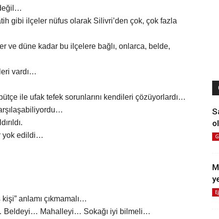
 değil…
h gibi ilçeler nüfus olarak Silivri’den çok, çok fazla
eler ve düne kadar bu ilçelere bağlı, onlarca, belde,
kleri vardı…
 bütçe ile ufak tefek sorunlarını kendileri çözüyorlardı…
karşılaşabiliyordu…
S
ol
dırıldı.
r yok edildi…
G
M
y
E
ş kişi” anlamı çıkmamalı…
 Beldeyi… Mahalleyi… Sokağı iyi bilmeli…