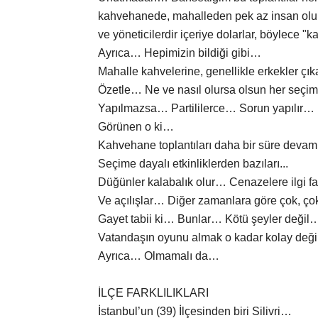
kahvehanede, mahalleden pek az insan olur.
ve yöneticilerdir içeriye dolarlar, böylece "k
Ayrıca… Hepimizin bildiği gibi…
Mahalle kahvelerine, genellikle erkekler çık
Özetle… Ne ve nasıl olursa olsun her seçimd
Yapılmazsa… Partililerce… Sorun yapılır…
Görünen o ki…
Kahvehane toplantıları daha bir süre deva
Seçime dayalı etkinliklerden bazıları...
Düğünler kalabalık olur… Cenazelere ilgi f
Ve açılışlar… Diğer zamanlara göre çok, ço
Gayet tabii ki… Bunlar… Kötü şeyler değil…
Vatandaşın oyunu almak o kadar kolay değil
Ayrıca… Olmamalı da…
İLÇE FARKLILIKLARI
İstanbul’un (39) İlçesinden biri Silivri…