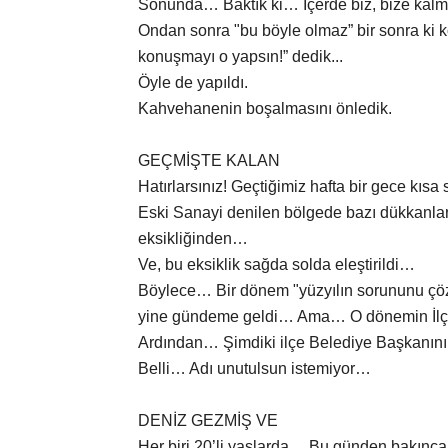
Sonunda… Baktık ki… İçerde biz, bize kalmış
Ondan sonra "bu böyle olmaz” bir sonra ki k
konuşmayı o yapsın!” dedik...
Öyle de yapıldı.
Kahvehanenin boşalmasını önledik.
GEÇMİŞTE KALAN
Hatırlarsınız! Geçtiğimiz hafta bir gece kısa s
Eski Sanayi denilen bölgede bazı dükkanların
eksikliğinden…
Ve, bu eksiklik sağda solda eleştirildi…
Böylece… Bir dönem "yüzyılın sorununu çözdü
yine gündeme geldi… Ama… O dönemin İlçe
Ardından… Şimdiki ilçe Belediye Başkanını
Belli… Adı unutulsun istemiyor…
DENİZ GEZMİŞ VE
Her biri 20’li yaşlarda… Bu günden bakınca.