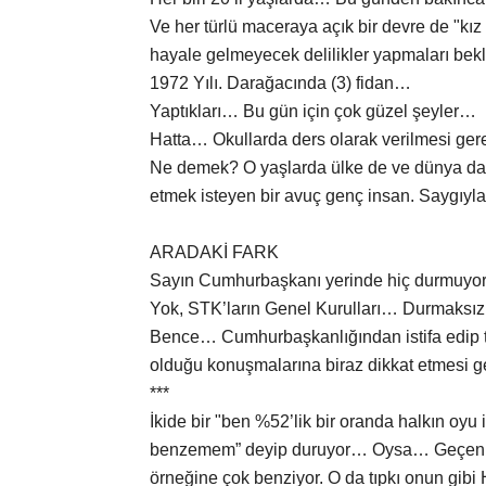
Ve her türlü maceraya açık bir devre de "kı
hayale gelmeyecek delilikler yapmaları bekl
1972 Yılı. Darağacında (3) fidan…
Yaptıkları… Bu gün için çok güzel şeyler…
Hatta… Okullarda ders olarak verilmesi ger
Ne demek? O yaşlarda ülke de ve dünya da 
etmek isteyen bir avuç genç insan. Saygıy
ARADAKİ FARK
Sayın Cumhurbaşkanı yerinde hiç durmuyor. 
Yok, STK’ların Genel Kurulları… Durmaksız
Bence… Cumhurbaşkanlığından istifa edip 
olduğu konuşmalarına biraz dikkat etmesi 
***
İkide bir "ben %52’lik bir oranda halkın oyu
benzemem” deyip duruyor… Oysa… Geçen h
örneğine çok benziyor. O da tıpkı onun gib