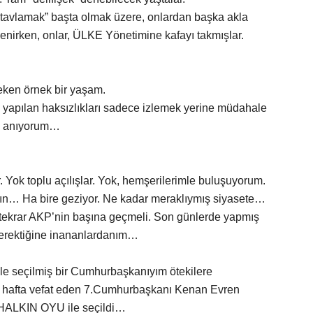
z tavlamak” başta olmak üzere, onlardan başka akla
enirken, onlar, ÜLKE Yönetimine kafayı takmışlar.
eken örnek bir yaşam.
yapılan haksızlıkları sadece izlemek yerine müdahale
la anıyorum…
Yok toplu açılışlar. Yok, hemşerilerimle buluşuyorum.
ın… Ha bire geziyor. Ne kadar meraklıymış siyasete…
tekrar AKP’nin başına geçmeli. Son günlerde yapmış
gerektiğine inananlardanım…
 ile seçilmiş bir Cumhurbaşkanıyım ötekilere
afta vefat eden 7.Cumhurbaşkanı Kenan Evren
i HALKIN OYU ile seçildi…