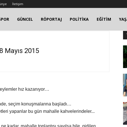
ünye
İletişim
SPOR
GÜNCEL
RÖPORTAJ
POLİTİKA
EĞİTİM
YA
 18 Mayıs 2015
ylemler hız kazanıyor…
nde, seçim konuşmalarına başladı…
etleri yapanlar bu gün mahalle kahvelerindeler...
 kadar, mahalle toplantısı sayılsa bile, gidilen