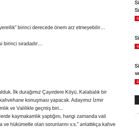
S
S
G
 "yerellik” birinci derecede önem arz etmeyebilir…
Si
si birinci sıradadır…
G
S
v
G
ulduk. İlk durağımız Çayırdere Köyü. Kalabalık bir
 kahvehane konuşması yapacak. Adayımız İzmir
ık ve Valilikle geçmiş biri...
elerde kaymakamlık yaptığını, hangi zamanda vali
 ve hükümetle olan sorunlarını v.s.” anlattıkça kahve