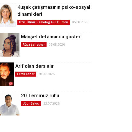
Kuşak çatışmasının psiko-sosyal
dinamikleri
05.08.2026
Uzm. Klinik Psikolog Gül Dümen
Manşet defansında gösteri
05.08.2026
Rüya Şahsuvar
Arif olan ders alır
30.07.2026
Cemil Kenar
20 Temmuz ruhu
23.07.2026
Uğur Bakıcı