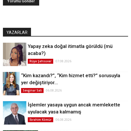
YAZARLAR
Yapay zeka doğal itimatla görüldü (mü
acaba?)
07.08.2026
Rüya Şahsuvar
“Kim kazandı?”, “Kim hizmet etti?” sorusuyla
yer değiştiriyor…
06.08.2026
Sevginar Sali
İşlemler yasaya uygun ancak memlekette
uyulacak yasa kalmamış
06.08.2026
İbrahim Kömür