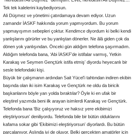
Tek tek kalelerini kaybediyorsun.
Ali Düşmez ve yönetimi çatırdamaya devam ediyor. Uzun
zamandır İASKF hakkında yorum yapmıyordum. Bu yorum
yapmayışımın sebepleri çoktur. Kendimce diyordum ki belki kendi
yanlışlarını görürler ve bu yanlıştan dönerler. Ne âlâ giden çok da
dönen yok yanlışından. Önceki gün aldığım telefona şaşırmadım.
Aldığım telefonda bana, ‘Abi İASKF'de istifalar varmış, Yetkin
Karakaş ve Seymen Gençtürk istifa etmiş' diyordu heyecanlı bir
sesle telefondaki kişi.
Büyük bir çalışmanın ardından Sait Yücel'i tahtından indiren ekibin
başında olan iki isim Karakaş ve Gençtürk ne oldu da biricik
başkanlarını böyle yarı yolda bıraktılar? Öyle ki en ufak bir
eleştirel yazımda beni ilk arayan isimlerdi Karakaş ve Gençtürk.
Telefonda bana ‘Biz çalışıyoruz ve haksız yere ekibimizi
eleştiriyorsun' deniliyordu. Telefonda bile bir bütün olduklarını
kafama sokar gibi ‘Ekibimizi eleştiriyorsun' diyorlardı. Bu bütün
parçalanıyor. Aslında iyi de oluyor. Belki gerçekten amatörler için