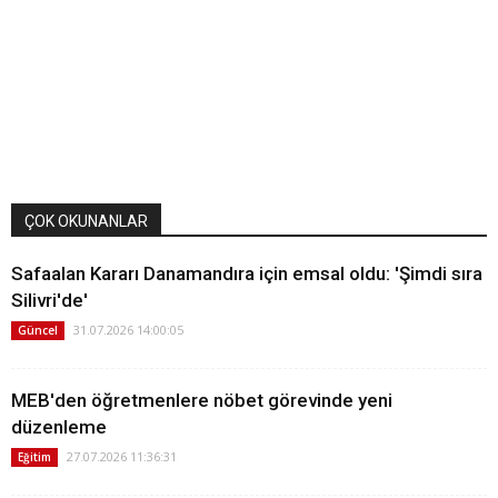
ÇOK OKUNANLAR
Safaalan Kararı Danamandıra için emsal oldu: 'Şimdi sıra
Silivri'de'
31.07.2026 14:00:05
Güncel
MEB'den öğretmenlere nöbet görevinde yeni
düzenleme
27.07.2026 11:36:31
Eğitim