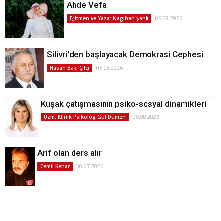
Ahde Vefa
05.08.2026
Eğitmen ve Yazar Nagihan Şanlı
Silivri'den başlayacak Demokrasi Cephesi
05.08.2026
Hasan Baki Çifçi
Kuşak çatışmasının psiko-sosyal dinamikleri
05.08.2026
Uzm. Klinik Psikolog Gül Dümen
Arif olan ders alır
30.07.2026
Cemil Kenar