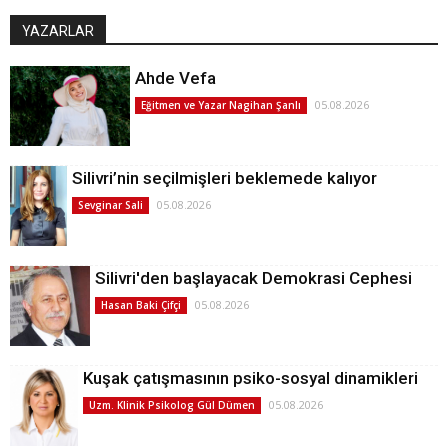
YAZARLAR
Ahde Vefa
05.08.2026
Eğitmen ve Yazar Nagihan Şanlı
Silivri’nin seçilmişleri beklemede kalıyor
05.08.2026
Sevginar Sali
Silivri'den başlayacak Demokrasi Cephesi
05.08.2026
Hasan Baki Çifçi
Kuşak çatışmasının psiko-sosyal dinamikleri
05.08.2026
Uzm. Klinik Psikolog Gül Dümen