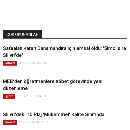
ÇOK OKUNANLAR
Safaalan Kararı Danamandıra için emsal oldu: 'Şimdi sıra
Silivri'de'
31.07.2026 14:00:05
Güncel
MEB'den öğretmenlere nöbet görevinde yeni
düzenleme
27.07.2026 11:36:31
Eğitim
Silivri'deki 10 Plaj 'Mükemmel' Kalite Sınıfında
20.07.2026 14:37:57
Güncel