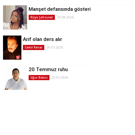
Manşet defansında gösteri
05.08.2026
Rüya Şahsuvar
Arif olan ders alır
30.07.2026
Cemil Kenar
20 Temmuz ruhu
23.07.2026
Uğur Bakıcı