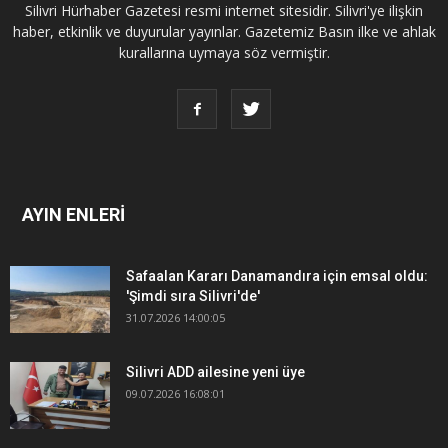
Silivri Hürhaber Gazetesi resmi internet sitesidir. Silivri'ye ilişkin
haber, etkinlik ve duyurular yayınlar. Gazetemiz Basın ilke ve ahlak
kurallarına uymaya söz vermiştir.
AYIN ENLERİ
Safaalan Kararı Danamandıra için emsal oldu:
'Şimdi sıra Silivri'de'
31.07.2026 14:00:05
Silivri ADD ailesine yeni üye
09.07.2026 16:08:01