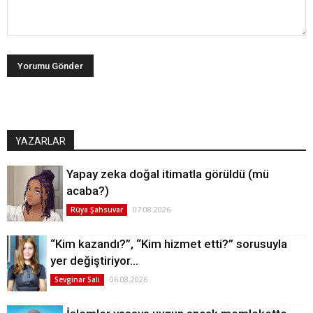
YAZARLAR
Yapay zeka doğal itimatla görüldü (mü
acaba?)
07.08.2026
Rüya Şahsuvar
“Kim kazandı?”, “Kim hizmet etti?” sorusuyla
yer değiştiriyor…
06.08.2026
Sevginar Sali