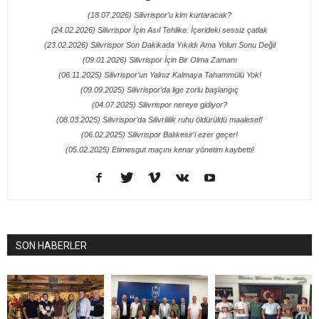
(18.07.2026) Silivrispor'u kim kurtaracak?
(24.02.2026) Silivrispor İçin Asıl Tehlike: İçerideki sessiz çatlak
(23.02.2026) Silivrispor Son Dakikada Yıkıldı Ama Yolun Sonu Değil
(09.01.2026) Silivrispor İçin Bir Olma Zamanı
(06.11.2025) Silivrispor’un Yalnız Kalmaya Tahammülü Yok!
(09.09.2025) Silivrispor’da lige zorlu başlangıç
(04.07.2025) Silivrispor nereye gidiyor?
(08.03.2025) Silivrispor’da Silivrililik ruhu öldürüldü maalesef!
(06.02.2025) Silivrispor Balıkesir'i ezer geçer!
(05.02.2025) Etimesgut maçını kenar yönetim kaybetti!
SON HABERLER