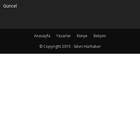
Güncel
Anasayfa
Yazarlar
Künye
İletişim
© Copyright 2015 - Silivri Hürhaber