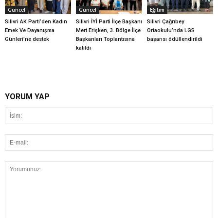
Güncel
Güncel
Eğitim
Silivri AK Parti’den Kadın
Silivri İYİ Parti İlçe Başkanı
Silivri Çağrıbey
Emek Ve Dayanışma
Mert Erişken, 3. Bölge İlçe
Ortaokulu’nda LGS
Günleri’ne destek
Başkanları Toplantısına
başarısı ödüllendirildi
katıldı
YORUM YAP