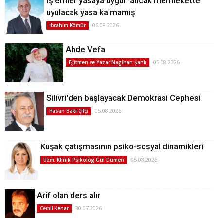
İşlemler yasaya uygun ancak memlekette
uyulacak yasa kalmamış
06.08.2026
İbrahim Kömür
Ahde Vefa
05.08.2026
Eğitmen ve Yazar Nagihan Şanlı
Silivri'den başlayacak Demokrasi Cephesi
05.08.2026
Hasan Baki Çifçi
Kuşak çatışmasının psiko-sosyal dinamikleri
05.08.2026
Uzm. Klinik Psikolog Gül Dümen
Arif olan ders alır
30.07.2026
Cemil Kenar