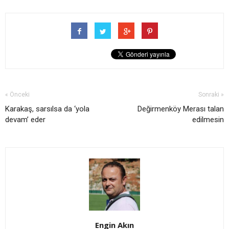
« Önceki
Sonraki »
Karakaş, sarsılsa da ‘yola
Değirmenköy Merası talan
devam’ eder
edilmesin
Engin Akın