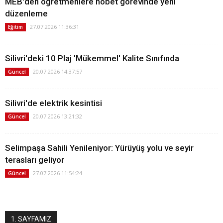
MEB'den öğretmenlere nöbet görevinde yeni
düzenleme
27.07.2026 11:36:31
Eğitim
Silivri'deki 10 Plaj 'Mükemmel' Kalite Sınıfında
20.07.2026 14:37:57
Güncel
Silivri'de elektrik kesintisi
20.07.2026 13:21:32
Güncel
Selimpaşa Sahili Yenileniyor: Yürüyüş yolu ve seyir
terasları geliyor
27.07.2026 11:54:24
Güncel
1. SAYFAMIZ