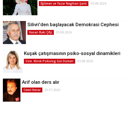
05.08.2026
Eğitmen ve Yazar Nagihan Şanlı
Silivri'den başlayacak Demokrasi Cephesi
05.08.2026
Hasan Baki Çifçi
Kuşak çatışmasının psiko-sosyal dinamikleri
05.08.2026
Uzm. Klinik Psikolog Gül Dümen
Arif olan ders alır
30.07.2026
Cemil Kenar