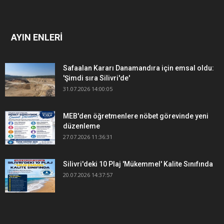
AYIN ENLERİ
Safaalan Kararı Danamandıra için emsal oldu:
'Şimdi sıra Silivri'de'
31.07.2026 14:00:05
MEB'den öğretmenlere nöbet görevinde yeni
düzenleme
27.07.2026 11:36:31
Silivri'deki 10 Plaj 'Mükemmel' Kalite Sınıfında
20.07.2026 14:37:57