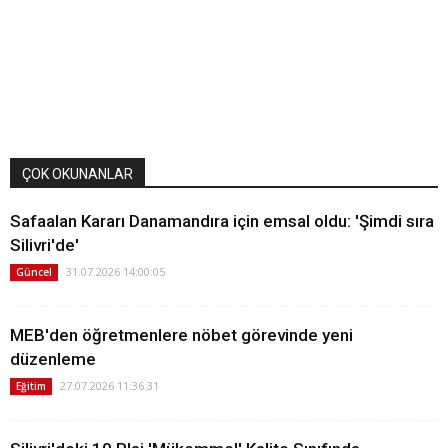
ÇOK OKUNANLAR
Safaalan Kararı Danamandıra için emsal oldu: 'Şimdi sıra
Silivri'de'
31.07.2026 14:00:05
Güncel
MEB'den öğretmenlere nöbet görevinde yeni
düzenleme
27.07.2026 11:36:31
Eğitim