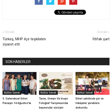
« Önceki
Sonraki »
Türkeş, MHP ilçe teşkilatını
İttifak şart
ziyaret etti
SON HABERLER
Kültür Sanat
Kültür Sanat
Kültür Sanat
5. Geleneksel Silivri
Tarım, Orman Ve İnsan
Silivri sahilinde şiir ve
Panayırı 14 Ağustos’ta
Fotoğraf Yarışmasında
hikâyeler yüreklere
başvurular sürüyor
dokundu