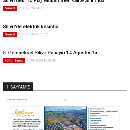
Silivri'deki 10 Plaj 'Mükemmel' Kalite Sınıfında
20.07.2026 14:37:57
Güncel
Silivri'de elektrik kesintisi
20.07.2026 13:21:32
Güncel
5. Geleneksel Silivri Panayırı 14 Ağustos’ta
07.08.2026 15:58:39
Kültür Sanat
1. SAYFAMIZ