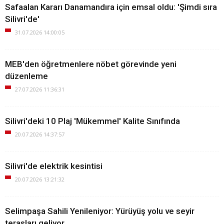
Safaalan Kararı Danamandıra için emsal oldu: 'Şimdi sıra
Silivri'de'
31.07.2026 14:00:05
MEB'den öğretmenlere nöbet görevinde yeni
düzenleme
27.07.2026 11:36:31
Silivri'deki 10 Plaj 'Mükemmel' Kalite Sınıfında
20.07.2026 14:37:57
Silivri'de elektrik kesintisi
20.07.2026 13:21:32
Selimpaşa Sahili Yenileniyor: Yürüyüş yolu ve seyir
terasları geliyor