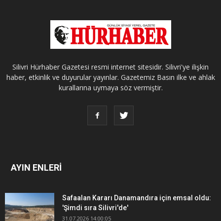
Silivri Hürhaber Gazetesi resmi internet sitesidir. Silivri'ye ilişkin
haber, etkinlik ve duyurular yayınlar. Gazetemiz Basın ilke ve ahlak
kurallarına uymaya söz vermiştir.
AYIN ENLERİ
Safaalan Kararı Danamandıra için emsal oldu:
'Şimdi sıra Silivri'de'
31.07.2026 14:00:05