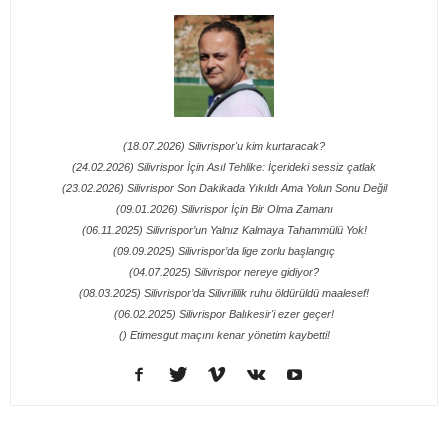
(18.07.2026) Silivrispor'u kim kurtaracak?
(24.02.2026) Silivrispor İçin Asıl Tehlike: İçerideki sessiz çatlak
(23.02.2026) Silivrispor Son Dakikada Yıkıldı Ama Yolun Sonu Değil
(09.01.2026) Silivrispor İçin Bir Olma Zamanı
(06.11.2025) Silivrispor’un Yalnız Kalmaya Tahammülü Yok!
(09.09.2025) Silivrispor’da lige zorlu başlangıç
(04.07.2025) Silivrispor nereye gidiyor?
(08.03.2025) Silivrispor’da Silivrililik ruhu öldürüldü maalesef!
(06.02.2025) Silivrispor Balıkesir'i ezer geçer!
() Etimesgut maçını kenar yönetim kaybetti!