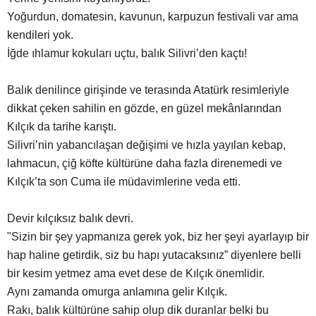
Yoğurdun, domatesin, kavunun, karpuzun festivali var ama
kendileri yok.
İğde ıhlamur kokuları uçtu, balık Silivri’den kaçtı!
Balık denilince girişinde ve terasında Atatürk resimleriyle
dikkat çeken sahilin en gözde, en güzel mekânlarından
Kılçık da tarihe karıştı.
Silivri’nin yabancılaşan değişimi ve hızla yayılan kebap,
lahmacun, çiğ köfte kültürüne daha fazla direnemedi ve
Kılçık’ta son Cuma ile müdavimlerine veda etti.
Devir kılçıksız balık devri.
"Sizin bir şey yapmanıza gerek yok, biz her şeyi ayarlayıp bir
hap haline getirdik, siz bu hapı yutacaksınız” diyenlere belli
bir kesim yetmez ama evet dese de Kılçık önemlidir.
Aynı zamanda omurga anlamına gelir Kılçık.
Rakı, balık kültürüne sahip olup dik duranlar belki bu