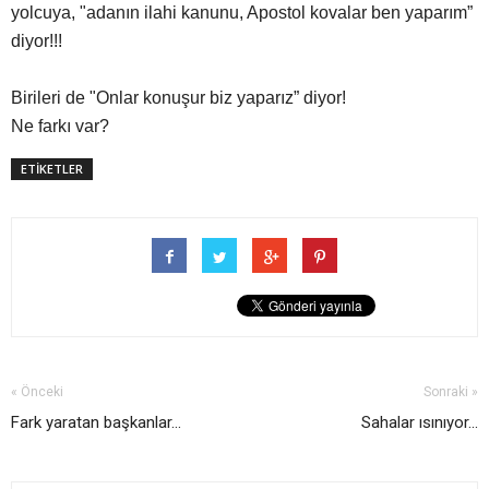
yolcuya, "adanın ilahi kanunu, Apostol kovalar ben yaparım”
diyor!!!
Birileri de "Onlar konuşur biz yaparız” diyor!
Ne farkı var?
ETİKETLER
« Önceki
Sonraki »
Fark yaratan başkanlar...
Sahalar ısınıyor...