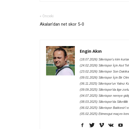
« Önceki
Akalan’dan net skor 5-0
Engin Akın
(18.07.2026) Silivrispor'u kim kurt
(24.02.2026) Silivrispor İçin Asıl Te
(23.02.2026) Silivrispor Son Dakik
(09.01.2026) Silivrispor İçin Bir O
(06.11.2025) Silivrispor’un Yalnız
(09.09.2025) Silivrispor’da lige zor
(04.07.2025) Silivrispor nereye gidi
(08.03.2025) Silivrispor’da Silivrilil
(06.02.2025) Silivrispor Balıkesir'i 
(05.02.2025) Etimesgut maçını kena