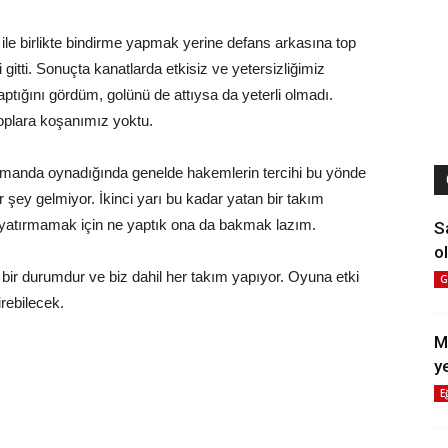
 ile birlikte bindirme yapmak yerine defans arkasına top
i gitti. Sonuçta kanatlarda etkisiz ve yetersizliğimiz
ptığını gördüm, golünü de attıysa da yeterli olmadı.
oplara koşanımız yoktu.
smanda oynadığında genelde hakemlerin tercihi bu yönde
r şey gelmiyor. İkinci yarı bu kadar yatan bir takım
 yatırmamak için ne yaptık ona da bakmak lazım.
S
ol
ir durumdur ve biz dahil her takım yapıyor. Oyuna etki
G
rebilecek.
M
y
E