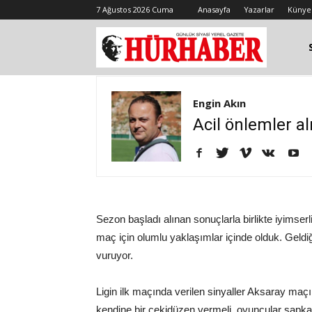
7 Ağustos 2026 Cuma
Anasayfa
Yazarlar
Künye
Engin Akın
Acil önlemler al
Sezon başladı alınan sonuçlarla birlikte iyimserl
maç için olumlu yaklaşımlar içinde olduk. Geldi
vuruyor.
Ligin ilk maçında verilen sinyaller Aksaray maçı
kendine bir çekidüzen vermeli, oyuncular şapka