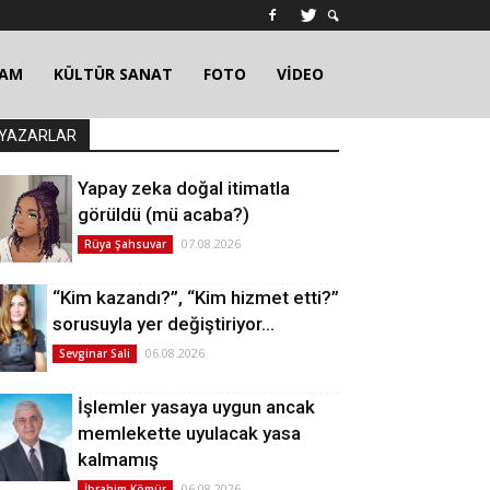
ŞAM
KÜLTÜR SANAT
FOTO
VİDEO
YAZARLAR
Yapay zeka doğal itimatla
görüldü (mü acaba?)
07.08.2026
Rüya Şahsuvar
“Kim kazandı?”, “Kim hizmet etti?”
sorusuyla yer değiştiriyor…
06.08.2026
Sevginar Sali
İşlemler yasaya uygun ancak
memlekette uyulacak yasa
kalmamış
06.08.2026
İbrahim Kömür