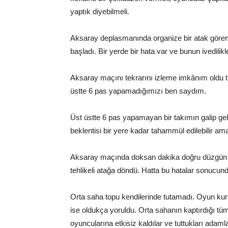
yaptık diyebilmeli.
Aksaray deplasmanında organize bir atak göre
başladı. Bir yerde bir hata var ve bunun ivedili
Aksaray maçını tekrarını izleme imkânım oldu ta
üstte 6 pas yapamadığımızı ben saydım.
Üst üstte 6 pas yapamayan bir takımın galip gel
beklentisi bir yere kadar tahammül edilebilir am
Aksaray maçında doksan dakika doğru düzgün p
tehlikeli atağa döndü. Hatta bu hatalar sonucun
Orta saha topu kendilerinde tutamadı. Oyun kur
ise oldukça yoruldu. Orta sahanın kaptırdığı tüm
oyuncularına etkisiz kaldılar ve tuttukları adamla