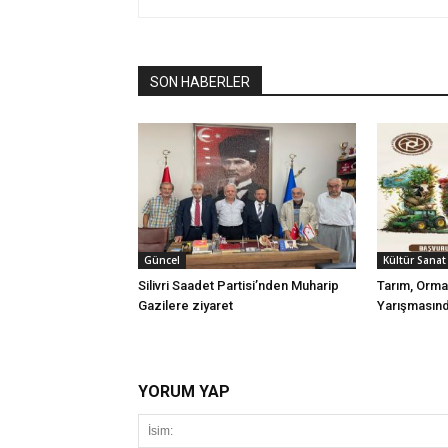
SON HABERLER
Güncel
Kültür Sanat
Silivri Saadet Partisi’nden Muharip
Tarım, Orma
Gazilere ziyaret
Yarışmasınd
YORUM YAP