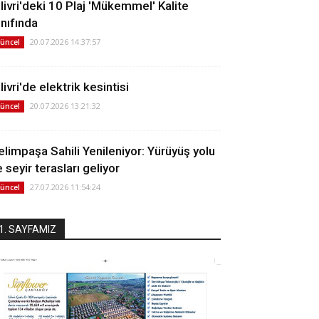
ilivri'deki 10 Plaj 'Mükemmel' Kalite
ınıfında
20.07.2026 14:37:57
üncel
livri'de elektrik kesintisi
20.07.2026 13:21:32
üncel
elimpaşa Sahili Yenileniyor: Yürüyüş yolu
 seyir terasları geliyor
27.07.2026 11:54:24
üncel
1. SAYFAMIZ