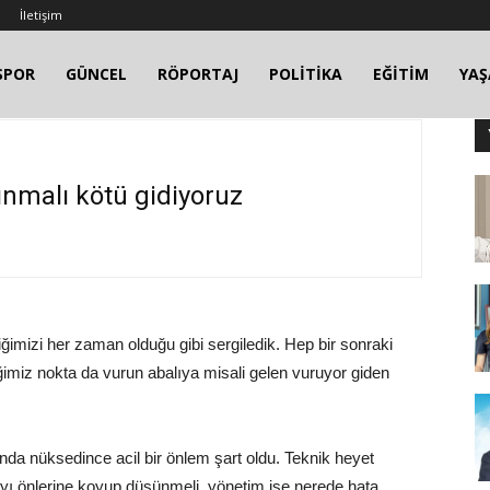
İletişim
SPOR
GÜNCEL
RÖPORTAJ
POLİTİKA
EĞİTİM
YA
ınmalı kötü gidiyoruz
iğimizi her zaman olduğu gibi sergiledik. Hep bir sonraki
ğimiz nokta da vurun abalıya misali gelen vuruyor giden
nda nüksedince acil bir önlem şart oldu. Teknik heyet
yı önlerine koyup düşünmeli, yönetim ise nerede hata