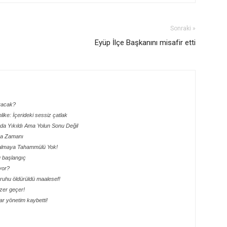
Sonraki »
Eyüp İlçe Başkanını misafir etti
aracak?
hlike: İçerideki sessiz çatlak
ada Yıkıldı Ama Yolun Sonu Değil
lma Zamanı
 Kalmaya Tahammülü Yok!
lu başlangıç
yor?
ik ruhu öldürüldü maalesef!
ezer geçer!
r yönetim kaybetti!