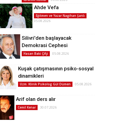
Ahde Vefa
Eğitmen ve Yazar Nagihan Şanlı
05.08.2026
Silivri'den başlayacak
Demokrasi Cephesi
05.08.2026
Hasan Baki Çifçi
Kuşak çatışmasının psiko-sosyal
dinamikleri
05.08.2026
Uzm. Klinik Psikolog Gül Dümen
Arif olan ders alır
30.07.2026
Cemil Kenar