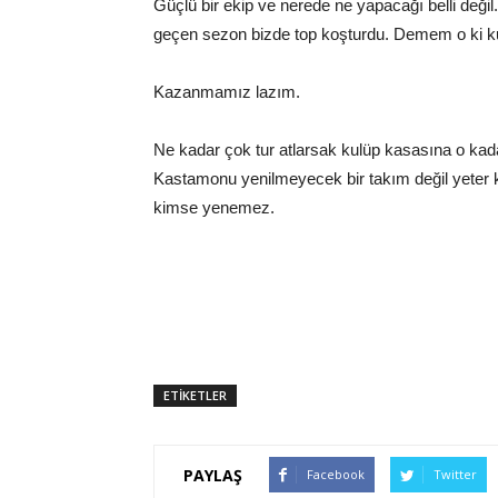
Güçlü bir ekip ve nerede ne yapacağı belli değ
geçen sezon bizde top koşturdu. Demem o ki ku
Kazanmamız lazım.
Ne kadar çok tur atlarsak kulüp kasasına o kada
Kastamonu yenilmeyecek bir takım değil yeter ki S
kimse yenemez.
ETİKETLER
PAYLAŞ
Facebook
Twitter