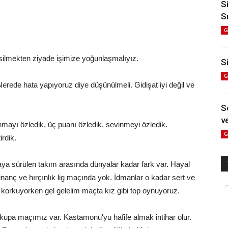
S
S
G
silmekten ziyade işimize yoğunlaşmalıyız.
Si
G
erede hata yapıyoruz diye düşünülmeli. Gidişat iyi değil ve
S
ve
anmayı özledik, üç puanı özledik, sevinmeyi özledik.
G
rdik.
ahaya sürülen takım arasında dünyalar kadar fark var. Hayal
inanç ve hırçınlık lig maçında yok. İdmanlar o kadar sert ve
iye korkuyorken gel gelelim maçta kız gibi top oynuyoruz.
 kupa maçımız var. Kastamonu'yu hafife almak intihar olur.