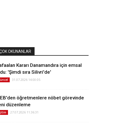
ÇOK OKUNANLAR
afaalan Kararı Danamandıra için emsal
du: 'Şimdi sıra Silivri'de'
31.07.2026 14:00:05
üncel
EB'den öğretmenlere nöbet görevinde
eni düzenleme
27.07.2026 11:36:31
ğitim