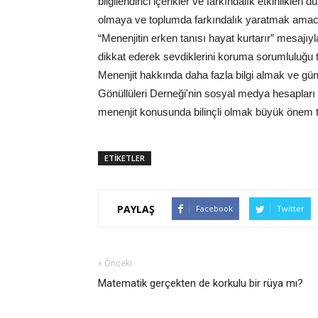
bilgilendirici içerikler ve farkındalık etkinlikle
olmaya ve toplumda farkındalık yaratmak amac
“Menenjitin erken tanısı hayat kurtarır” mesajıyl
dikkat ederek sevdiklerini koruma sorumluluğu t
Menenjit hakkında daha fazla bilgi almak ve gün 
Gönüllüleri Derneği'nin sosyal medya hesapları üz
menenjit konusunda bilinçli olmak büyük önem t
ETİKETLER
PAYLAŞ
Facebook
Twitter
« Önceki
Matematik gerçekten de korkulu bir rüya mı?