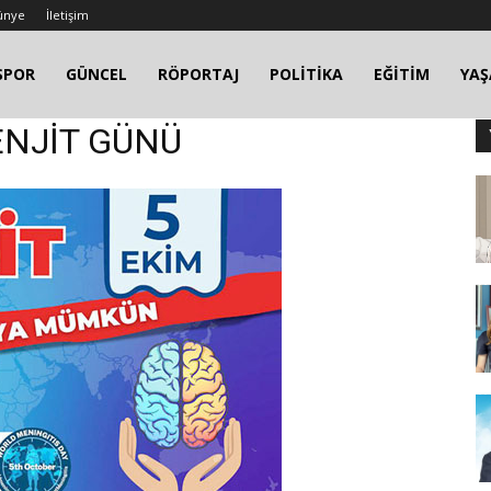
ünye
İletişim
SPOR
GÜNCEL
RÖPORTAJ
POLİTİKA
EĞİTİM
YA
ENJİT GÜNÜ