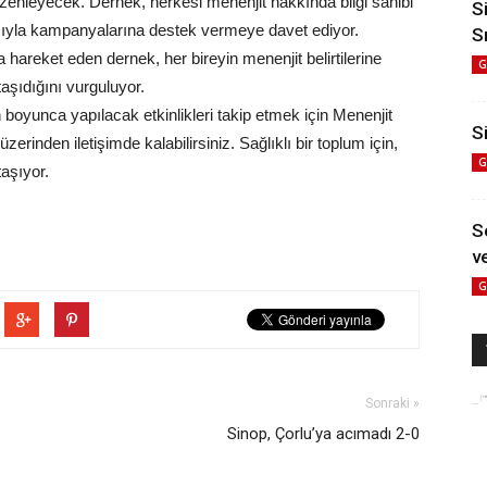
ri düzenleyecek. Dernek, herkesi menenjit hakkında bilgi sahibi
S
ıyla kampanyalarına destek vermeye davet ediyor.
S
a hareket eden dernek, her bireyin menenjit belirtilerine
G
aşıdığını vurguluyor.
boyunca yapılacak etkinlikleri takip etmek için Menenjit
Si
erinden iletişimde kalabilirsiniz. Sağlıklı bir toplum için,
G
aşıyor.
S
ve
G
Sonraki »
Sinop, Çorlu’ya acımadı 2-0