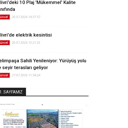
ilivri'deki 10 Plaj 'Mükemmel' Kalite
ınıfında
20.07.2026 14:37:57
üncel
livri'de elektrik kesintisi
20.07.2026 13:21:32
üncel
elimpaşa Sahili Yenileniyor: Yürüyüş yolu
 seyir terasları geliyor
27.07.2026 11:54:24
üncel
1. SAYFAMIZ