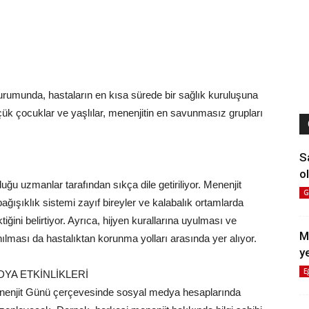
rumunda, hastaların en kısa sürede bir sağlık kuruluşuna
çük çocuklar ve yaşlılar, menenjitin en savunmasız grupları
S
ol
uğu uzmanlar tarafından sıkça dile getiriliyor. Menenjit
G
 bağışıklık sistemi zayıf bireyler ve kalabalık ortamlarda
iğini belirtiyor. Ayrıca, hijyen kurallarına uyulması ve
M
ması da hastalıktan korunma yolları arasında yer alıyor.
y
E
DYA ETKİNLİKLERİ
enenjit Günü çerçevesinde sosyal medya hesaplarında