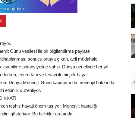
tıyor.
it Günü vesilesi ile bir bilgilendirme paylaştı.
n iltihaplanması sonucu ortaya çıkan, acil müdahale
tkileyebilme potansiyeline sahip. Dünya genelinde her yıl
ederken, erken tanı ve tedavi ile birçok hayat
, 5 Ekim Dünya Menenjit Günü kapsamında menenjit hakkında
i etkinlik düzenliyor.
DİKKAT!
in erken teşhis hayati önem taşıyor. Menenjit hastalığı
endini gösteriyor. Bu belirtiler arasında: