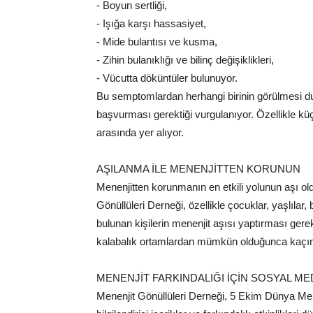
- Boyun sertliği,
- Işığa karşı hassasiyet,
- Mide bulantısı ve kusma,
- Zihin bulanıklığı ve bilinç değişiklikleri,
- Vücutta döküntüler bulunuyor.
Bu semptomlardan herhangi birinin görülmesi du
başvurması gerektiği vurgulanıyor. Özellikle kü
arasında yer alıyor.
AŞILANMA İLE MENENJİTTEN KORUNUN
Menenjitten korunmanın en etkili yolunun aşı old
Gönüllüleri Derneği, özellikle çocuklar, yaşlılar,
bulunan kişilerin menenjit aşısı yaptırması gerekt
kalabalık ortamlardan mümkün olduğunca kaçınıl
MENENJİT FARKINDALIĞI İÇİN SOSYAL ME
Menenjit Gönüllüleri Derneği, 5 Ekim Dünya M