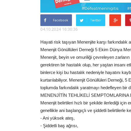
Facebook
Twitter
04.10.2024 16:30:36
Hayati risk taşıyan Menenjite karşı farkındalık ar
Menenjit Gönüllüleri Derneği 5 Ekim Dünya Menenj
Menenjit, beyin ve omuriliği çevreleyen zarları
gerektiren bir hastalık olup, her yaştan insanı e
binlerce kişi bu hastalık nedeniyle hayatını kayb
kurtarılabiliyor. Menenjit Gönüllüleri Derneği
toplumda farkındalık yaratmayı hedefleyen bir diz
MENENJİTİN TEHLİKELİ SEMPTOMLARINA 
Menenjit belirtileri hızlı bir şekilde ilerlediği iç
genellikle ani başlangıçlı ve şiddetli belirtilerle k
- Ani yüksek ateş,
- Şiddetli baş ağrısı,