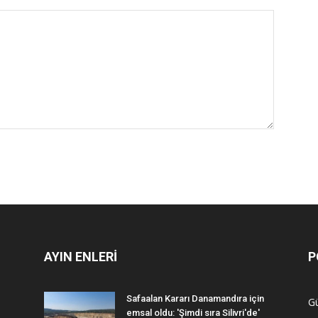
AYIN ENLERİ
P
Safaalan Kararı Danamandıra için
G
emsal oldu: 'Şimdi sıra Silivri'de'