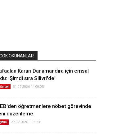
ÇOK OKUNANLAR
afaalan Kararı Danamandıra için emsal
du: 'Şimdi sıra Silivri'de'
31.07.2026 14:00:05
üncel
EB'den öğretmenlere nöbet görevinde
eni düzenleme
27.07.2026 11:36:31
ğitim