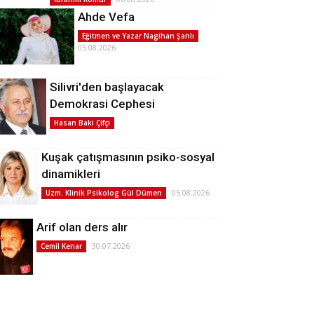
Ahde Vefa
Eğitmen ve Yazar Nagihan Şanlı
05.08.2026
Silivri'den başlayacak
Demokrasi Cephesi
Hasan Baki Çifçi
Kuşak çatışmasının psiko-sosyal
dinamikleri
05.08.2026
Uzm. Klinik Psikolog Gül Dümen
Arif olan ders alır
30.07.2026
Cemil Kenar