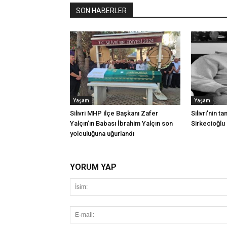
SON HABERLER
Yaşam
Yaşam
Silivri MHP ilçe Başkanı Zafer
Silivri'nin t
Yalçın’ın Babası İbrahim Yalçın son
Sirkecioğlu 
yolculuğuna uğurlandı
YORUM YAP