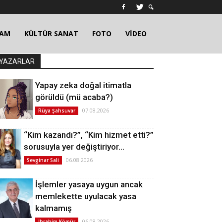
ŞAM
KÜLTÜR SANAT
FOTO
VİDEO
YAZARLAR
Yapay zeka doğal itimatla
görüldü (mü acaba?)
07.08.2026
Rüya Şahsuvar
“Kim kazandı?”, “Kim hizmet etti?”
sorusuyla yer değiştiriyor…
06.08.2026
Sevginar Sali
İşlemler yasaya uygun ancak
memlekette uyulacak yasa
kalmamış
06.08.2026
İbrahim Kömür