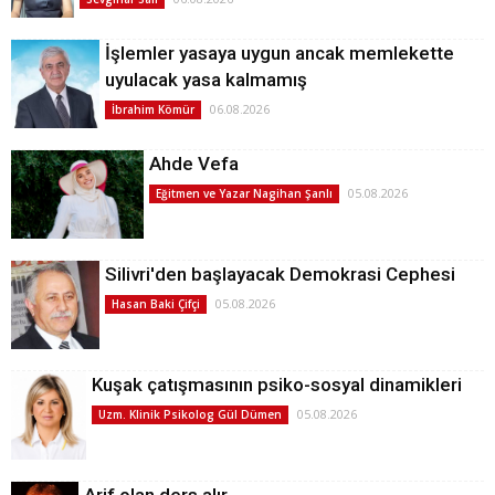
İşlemler yasaya uygun ancak memlekette
uyulacak yasa kalmamış
06.08.2026
İbrahim Kömür
Ahde Vefa
05.08.2026
Eğitmen ve Yazar Nagihan Şanlı
Silivri'den başlayacak Demokrasi Cephesi
05.08.2026
Hasan Baki Çifçi
Kuşak çatışmasının psiko-sosyal dinamikleri
05.08.2026
Uzm. Klinik Psikolog Gül Dümen