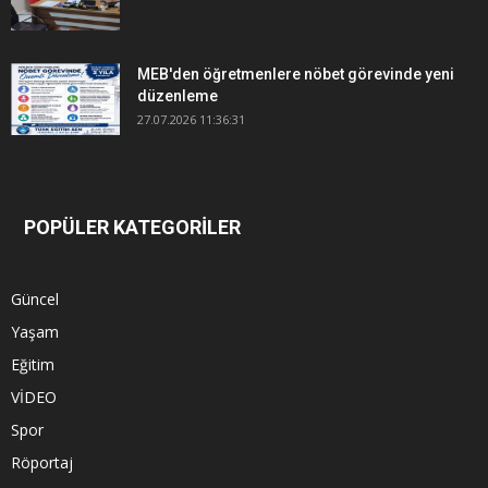
MEB'den öğretmenlere nöbet görevinde yeni
düzenleme
27.07.2026 11:36:31
POPÜLER KATEGORİLER
Güncel
Yaşam
Eğitim
VİDEO
Spor
Röportaj