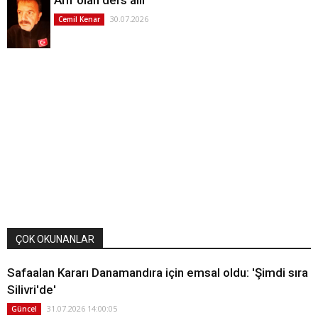
Arif olan ders alır
30.07.2026
Cemil Kenar
ÇOK OKUNANLAR
Safaalan Kararı Danamandıra için emsal oldu: 'Şimdi sıra
Silivri'de'
31.07.2026 14:00:05
Güncel