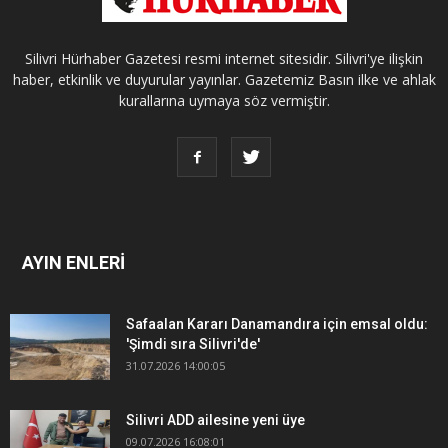
Silivri Hürhaber Gazetesi resmi internet sitesidir. Silivri'ye ilişkin
haber, etkinlik ve duyurular yayınlar. Gazetemiz Basın ilke ve ahlak
kurallarına uymaya söz vermiştir.
AYIN ENLERİ
Safaalan Kararı Danamandıra için emsal oldu:
'Şimdi sıra Silivri'de'
31.07.2026 14:00:05
Silivri ADD ailesine yeni üye
09.07.2026 16:08:01