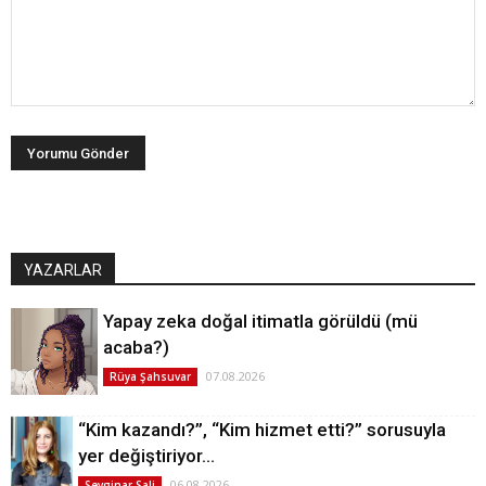
YAZARLAR
Yapay zeka doğal itimatla görüldü (mü
acaba?)
07.08.2026
Rüya Şahsuvar
“Kim kazandı?”, “Kim hizmet etti?” sorusuyla
yer değiştiriyor…
06.08.2026
Sevginar Sali