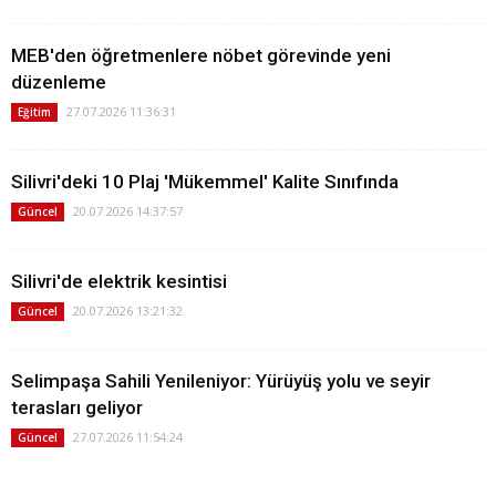
MEB'den öğretmenlere nöbet görevinde yeni
düzenleme
27.07.2026 11:36:31
Eğitim
Silivri'deki 10 Plaj 'Mükemmel' Kalite Sınıfında
20.07.2026 14:37:57
Güncel
Silivri'de elektrik kesintisi
20.07.2026 13:21:32
Güncel
Selimpaşa Sahili Yenileniyor: Yürüyüş yolu ve seyir
terasları geliyor
27.07.2026 11:54:24
Güncel