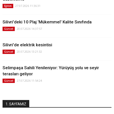
27.07.2026 11:36:31
Eğitim
Silivri'deki 10 Plaj 'Mükemmel' Kalite Sınıfında
20.07.2026 14:37:57
Güncel
Silivri'de elektrik kesintisi
20.07.2026 13:21:32
Güncel
Selimpaşa Sahili Yenileniyor: Yürüyüş yolu ve seyir
terasları geliyor
27.07.2026 11:54:24
Güncel
1. SAYFAMIZ