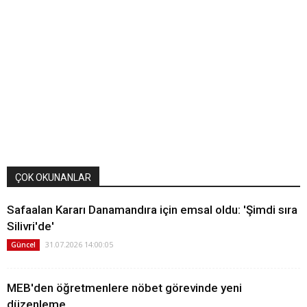
ÇOK OKUNANLAR
Safaalan Kararı Danamandıra için emsal oldu: 'Şimdi sıra
Silivri'de'
31.07.2026 14:00:05
Güncel
MEB'den öğretmenlere nöbet görevinde yeni
düzenleme