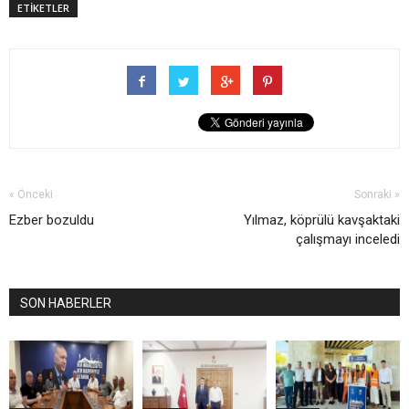
ETİKETLER
« Önceki
Sonraki »
Ezber bozuldu
Yılmaz, köprülü kavşaktaki
çalışmayı inceledi
SON HABERLER