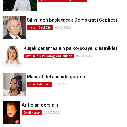
Silivri'den başlayacak Demokrasi Cephesi
05.08.2026
Hasan Baki Çifçi
Kuşak çatışmasının psiko-sosyal dinamikleri
05.08.2026
Uzm. Klinik Psikolog Gül Dümen
Manşet defansında gösteri
05.08.2026
Rüya Şahsuvar
Arif olan ders alır
30.07.2026
Cemil Kenar