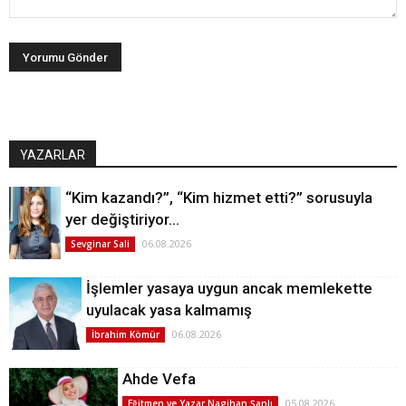
YAZARLAR
“Kim kazandı?”, “Kim hizmet etti?” sorusuyla
yer değiştiriyor…
06.08.2026
Sevginar Sali
İşlemler yasaya uygun ancak memlekette
uyulacak yasa kalmamış
06.08.2026
İbrahim Kömür
Ahde Vefa
05.08.2026
Eğitmen ve Yazar Nagihan Şanlı