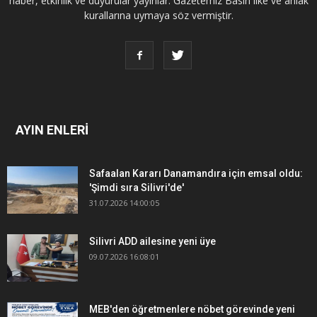
haber, etkinlik ve duyurular yayınlar. Gazetemiz Basın ilke ve ahlak
kurallarına uymaya söz vermiştir.
AYIN ENLERİ
Safaalan Kararı Danamandıra için emsal oldu:
'Şimdi sıra Silivri'de'
31.07.2026 14:00:05
Silivri ADD ailesine yeni üye
09.07.2026 16:08:01
MEB'den öğretmenlere nöbet görevinde yeni