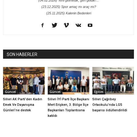
(04.02.2026) Yeni gelmedik, geri geldik!...
(23.12.2025) Spor amaç mı araç mı?
(25.11.2025) Kalenin Bedenleri
SON HABERLER
Güncel
Güncel
Eğitim
Silivri AK Parti’den Kadın
Silivri İYİ Parti İlçe Başkanı
Silivri Çağrıbey
Emek Ve Dayanışma
Mert Erişken, 3. Bölge İlçe
Ortaokulu’nda LGS
Günleri’ne destek
Başkanları Toplantısına
başarısı ödüllendirildi
katıldı