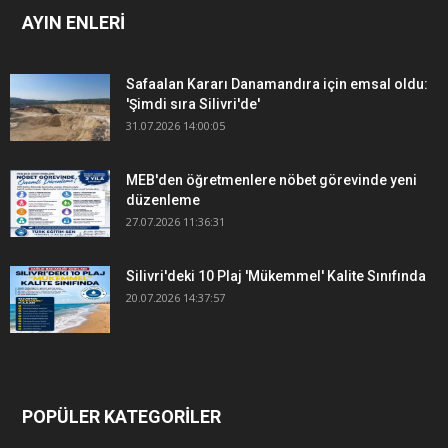
AYIN ENLERİ
Safaalan Kararı Danamandıra için emsal oldu:
'Şimdi sıra Silivri'de'
31.07.2026 14:00:05
MEB'den öğretmenlere nöbet görevinde yeni
düzenleme
27.07.2026 11:36:31
Silivri'deki 10 Plaj 'Mükemmel' Kalite Sınıfında
20.07.2026 14:37:57
POPÜLER KATEGORİLER