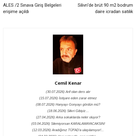
ALES /2 Sınava Giriş Belgeleri
Silivri'de brüt 90 m2 bodrum
erişime açıldı
daire icradan satılık
Cemil Kenar
(30.07.2026) Arif olan ders alır
(15.07.2026) İstişare eden zarar etmez
(08.07.2026) Hanyayı Gonyayı gördün mü?
(18.06.2026) Silivri Gibiyiz…
(27.04.2026) Arka sokaklarda neler oluyor?
(03.04.2026) Silemiyorsan KARALAMAYACAKSIN!
(12.03.2026) Aradığınız TÜFAD’a ulaşılamıyor!...