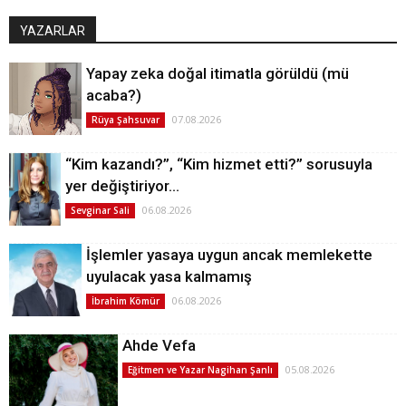
YAZARLAR
Yapay zeka doğal itimatla görüldü (mü
acaba?)
07.08.2026
Rüya Şahsuvar
“Kim kazandı?”, “Kim hizmet etti?” sorusuyla
yer değiştiriyor…
06.08.2026
Sevginar Sali
İşlemler yasaya uygun ancak memlekette
uyulacak yasa kalmamış
06.08.2026
İbrahim Kömür
Ahde Vefa
05.08.2026
Eğitmen ve Yazar Nagihan Şanlı