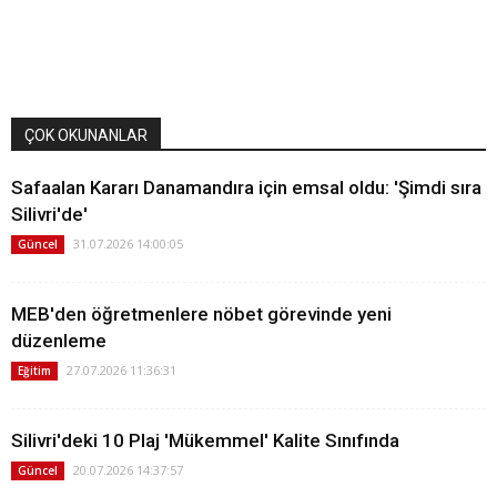
ÇOK OKUNANLAR
Safaalan Kararı Danamandıra için emsal oldu: 'Şimdi sıra
Silivri'de'
31.07.2026 14:00:05
Güncel
MEB'den öğretmenlere nöbet görevinde yeni
düzenleme
27.07.2026 11:36:31
Eğitim
Silivri'deki 10 Plaj 'Mükemmel' Kalite Sınıfında
20.07.2026 14:37:57
Güncel