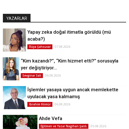
YAZARLAR
Yapay zeka doğal itimatla görüldü (mü
acaba?)
07.08.2026
Rüya Şahsuvar
“Kim kazandı?”, “Kim hizmet etti?” sorusuyla
yer değiştiriyor…
06.08.2026
Sevginar Sali
İşlemler yasaya uygun ancak memlekette
uyulacak yasa kalmamış
06.08.2026
İbrahim Kömür
Ahde Vefa
05.08.2026
Eğitmen ve Yazar Nagihan Şanlı