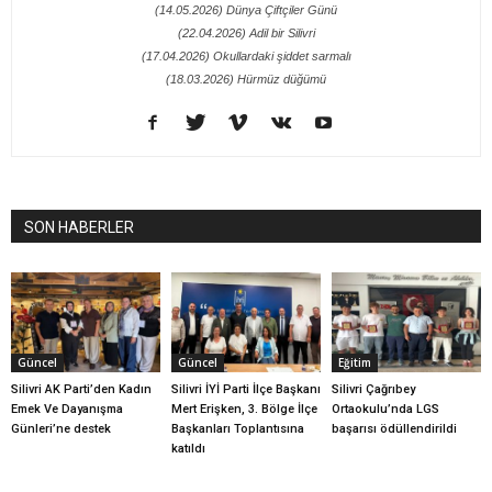
(14.05.2026) Dünya Çiftçiler Günü
(22.04.2026) Adil bir Silivri
(17.04.2026) Okullardaki şiddet sarmalı
(18.03.2026) Hürmüz düğümü
SON HABERLER
Güncel
Güncel
Eğitim
Silivri AK Parti’den Kadın
Silivri İYİ Parti İlçe Başkanı
Silivri Çağrıbey
Emek Ve Dayanışma
Mert Erişken, 3. Bölge İlçe
Ortaokulu’nda LGS
Günleri’ne destek
Başkanları Toplantısına
başarısı ödüllendirildi
katıldı