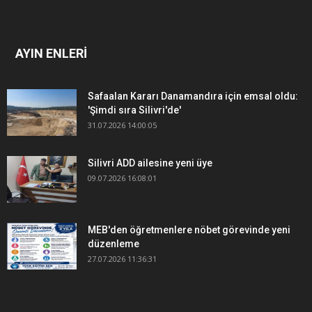
AYIN ENLERİ
Safaalan Kararı Danamandıra için emsal oldu:
'Şimdi sıra Silivri'de'
31.07.2026 14:00:05
Silivri ADD ailesine yeni üye
09.07.2026 16:08:01
MEB'den öğretmenlere nöbet görevinde yeni
düzenleme
27.07.2026 11:36:31