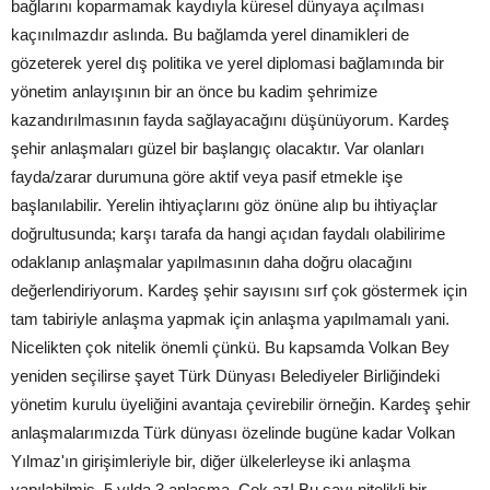
bağlarını koparmamak kaydıyla küresel dünyaya açılması
kaçınılmazdır aslında. Bu bağlamda yerel dinamikleri de
gözeterek yerel dış politika ve yerel diplomasi bağlamında bir
yönetim anlayışının bir an önce bu kadim şehrimize
kazandırılmasının fayda sağlayacağını düşünüyorum. Kardeş
şehir anlaşmaları güzel bir başlangıç olacaktır. Var olanları
fayda/zarar durumuna göre aktif veya pasif etmekle işe
başlanılabilir. Yerelin ihtiyaçlarını göz önüne alıp bu ihtiyaçlar
doğrultusunda; karşı tarafa da hangi açıdan faydalı olabilirime
odaklanıp anlaşmalar yapılmasının daha doğru olacağını
değerlendiriyorum. Kardeş şehir sayısını sırf çok göstermek için
tam tabiriyle anlaşma yapmak için anlaşma yapılmamalı yani.
Nicelikten çok nitelik önemli çünkü. Bu kapsamda Volkan Bey
yeniden seçilirse şayet Türk Dünyası Belediyeler Birliğindeki
yönetim kurulu üyeliğini avantaja çevirebilir örneğin. Kardeş şehir
anlaşmalarımızda Türk dünyası özelinde bugüne kadar Volkan
Yılmaz'ın girişimleriyle bir, diğer ülkelerleyse iki anlaşma
yapılabilmiş. 5 yılda 3 anlaşma. Çok az! Bu sayı nitelikli bir