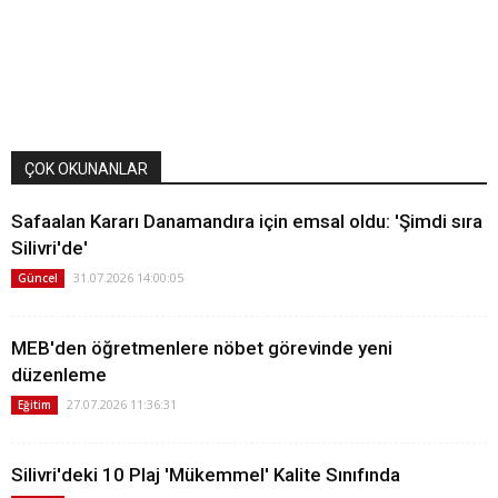
ÇOK OKUNANLAR
Safaalan Kararı Danamandıra için emsal oldu: 'Şimdi sıra
Silivri'de'
31.07.2026 14:00:05
Güncel
MEB'den öğretmenlere nöbet görevinde yeni
düzenleme
27.07.2026 11:36:31
Eğitim
Silivri'deki 10 Plaj 'Mükemmel' Kalite Sınıfında