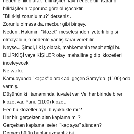
nedenle. İlk olarak "bilirkişiler” tayin edecektir. Karar o
bilirkişilerin raporuna göre oluşacaktır.
"Bilirkişi zorunlu mu?” derseniz .
Zorunlu olmasa da, mecbur gibi bir şey.
Nedeni. Hakimin "klozet” meselesinden yeterli bilgisi
olmayabilir, o nedenle yanlış karar verebilir.
Neyse... Şimdi, ilk iş olarak, mahkemenin tespit ettiği bu
BİLİRKİŞİ veya KİŞİLER olay mahalline gidip klozetleri
inceleyecek.
Ne var ki.
Kamuoyunda "kaçak” olarak adı geçen Saray’da (1100) oda
varmış.
Düşünün ki , tamamında tuvalet var. Ve, her birinde birer
klozet var. Yani, (1100) klozet.
Eee bu klozetler ayni büyüklükte mi ?.
Her biri gerçekten altın kaplama mı ?.
Gerçekten kaplama iseler "kaç ayar” altından?
Demem bütün bunlar uzmanlık işi.