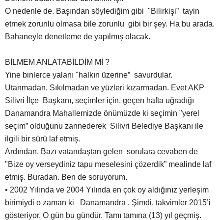
O nedenle de. Başından söylediğim gibi "Bilirkişi” tayin
etmek zorunlu olmasa bile zorunlu gibi bir şey. Ha bu arada.
Bahaneyle denetleme de yapılmış olacak.
BİLMEM ANLATABİLDİM Mİ ?
Yine binlerce yalanı "halkın üzerine” savurdular.
Utanmadan. Sıkılmadan ve yüzleri kızarmadan. Evet AKP
Silivri İlçe Başkanı, seçimler için, geçen hafta uğradığı
Danamandra Mahallemizde önümüzde ki seçimin "yerel
seçim” olduğunu zannederek Silivri Belediye Başkanı ile
ilgili bir sürü laf etmiş.
Ardından. Bazı vatandaştan gelen sorulara cevaben de
"Bize oy verseydiniz tapu meselesini çözerdik” mealinde laf
etmiş. Buradan. Ben de soruyorum.
• 2002 Yılında ve 2004 Yılında en çok oy aldığınız yerleşim
birimiydi o zaman ki Danamandra . Şimdi, takvimler 2015’i
gösteriyor. O gün bu gündür. Tamı tamına (13) yıl geçmiş.