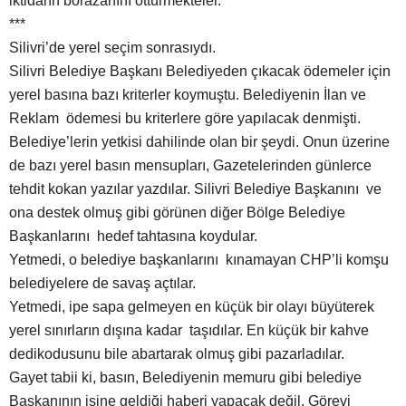
iktidarın borazanını öttürmekteler.
***
Silivri’de yerel seçim sonrasıydı.
Silivri Belediye Başkanı Belediyeden çıkacak ödemeler için
yerel basına bazı kriterler koymuştu. Belediyenin İlan ve
Reklam ödemesi bu kriterlere göre yapılacak denmişti.
Belediye’lerin yetkisi dahilinde olan bir şeydi. Onun üzerine
de bazı yerel basın mensupları, Gazetelerinden günlerce
tehdit kokan yazılar yazdılar. Silivri Belediye Başkanını ve
ona destek olmuş gibi görünen diğer Bölge Belediye
Başkanlarını hedef tahtasına koydular.
Yetmedi, o belediye başkanlarını kınamayan CHP’li komşu
belediyelere de savaş açtılar.
Yetmedi, ipe sapa gelmeyen en küçük bir olayı büyüterek
yerel sınırların dışına kadar taşıdılar. En küçük bir kahve
dedikodusunu bile abartarak olmuş gibi pazarladılar.
Gayet tabii ki, basın, Belediyenin memuru gibi belediye
Başkanının işine geldiği haberi yapacak değil. Görevi