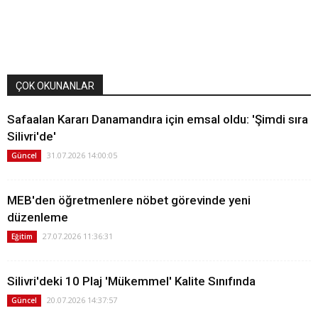
ÇOK OKUNANLAR
Safaalan Kararı Danamandıra için emsal oldu: 'Şimdi sıra
Silivri'de'
31.07.2026 14:00:05
Güncel
MEB'den öğretmenlere nöbet görevinde yeni
düzenleme
27.07.2026 11:36:31
Eğitim
Silivri'deki 10 Plaj 'Mükemmel' Kalite Sınıfında
20.07.2026 14:37:57
Güncel