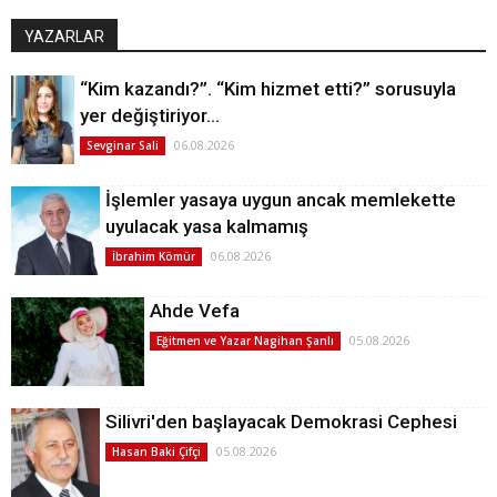
YAZARLAR
“Kim kazandı?”. “Kim hizmet etti?” sorusuyla
yer değiştiriyor…
06.08.2026
Sevginar Sali
İşlemler yasaya uygun ancak memlekette
uyulacak yasa kalmamış
06.08.2026
İbrahim Kömür
Ahde Vefa
05.08.2026
Eğitmen ve Yazar Nagihan Şanlı
Silivri'den başlayacak Demokrasi Cephesi
05.08.2026
Hasan Baki Çifçi