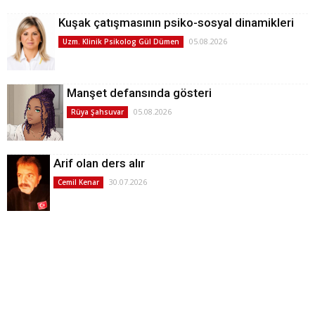
Kuşak çatışmasının psiko-sosyal dinamikleri
05.08.2026
Uzm. Klinik Psikolog Gül Dümen
Manşet defansında gösteri
05.08.2026
Rüya Şahsuvar
Arif olan ders alır
30.07.2026
Cemil Kenar