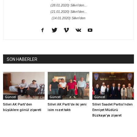
(28.01.2020) Silivri'den...
(21.01.2020) Silivri’den...
(14.01.2020) Silivri'den
SON HABERLER
Güncel
Güncel
Güncel
Silivri AK Parti'den
Silivri AK Parti'de iki yeni
Silivri Saadet Partisi'nden
büyüklere gönül ziyareti
isim rozet taktı
Emniyet Müdürü
Büzkaya'ya ziyaret