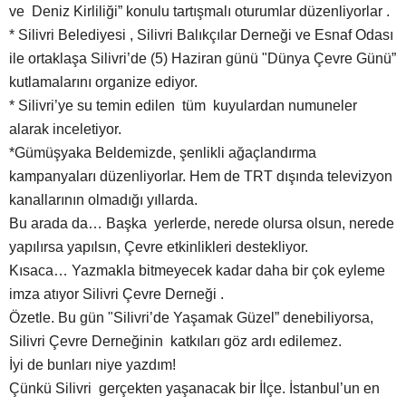
ve Deniz Kirliliği” konulu tartışmalı oturumlar düzenliyorlar .
* Silivri Belediyesi , Silivri Balıkçılar Derneği ve Esnaf Odası
ile ortaklaşa Silivri’de (5) Haziran günü "Dünya Çevre Günü”
kutlamalarını organize ediyor.
* Silivri’ye su temin edilen tüm kuyulardan numuneler
alarak inceletiyor.
*Gümüşyaka Beldemizde, şenlikli ağaçlandırma
kampanyaları düzenliyorlar. Hem de TRT dışında televizyon
kanallarının olmadığı yıllarda.
Bu arada da… Başka yerlerde, nerede olursa olsun, nerede
yapılırsa yapılsın, Çevre etkinlikleri destekliyor.
Kısaca… Yazmakla bitmeyecek kadar daha bir çok eyleme
imza atıyor Silivri Çevre Derneği .
Özetle. Bu gün "Silivri’de Yaşamak Güzel” denebiliyorsa,
Silivri Çevre Derneğinin katkıları göz ardı edilemez.
İyi de bunları niye yazdım!
Çünkü Silivri gerçekten yaşanacak bir İlçe. İstanbul’un en